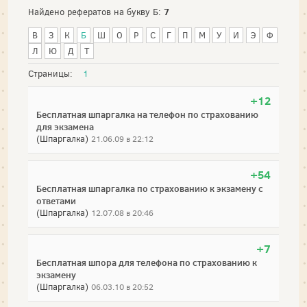
7
Найдено рефератов на букву Б:
В
З
К
Б
Ш
О
Р
С
Г
П
М
У
И
Э
Ф
Л
Ю
Д
Т
Страницы:
1
+12
Бесплатная шпаргалка на телефон по страхованию
для экзамена
(Шпаргалка)
21.06.09 в 22:12
+54
Бесплатная шпаргалка по страхованию к экзамену с
ответами
(Шпаргалка)
12.07.08 в 20:46
+7
Бесплатная шпора для телефона по страхованию к
экзамену
(Шпаргалка)
06.03.10 в 20:52