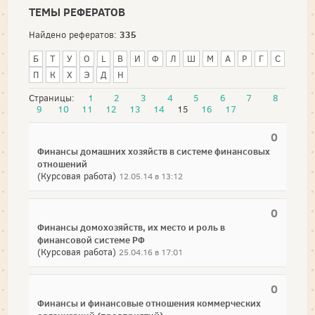
ТЕМЫ РЕФЕРАТОВ
335
Найдено рефератов:
Б
Т
У
О
L
В
И
Ф
Л
Ш
М
А
Р
Г
С
П
К
Х
Э
Д
Н
Страницы:
1
2
3
4
5
6
7
8
9
10
11
12
13
14
15
16
17
0
Финансы домашних хозяйств в системе финансовых
отношений
(Курсовая работа)
12.05.14 в 13:12
0
Финансы домохозяйств, их место и роль в
финансовой системе РФ
(Курсовая работа)
25.04.16 в 17:01
0
Финансы и финансовые отношения коммерческих