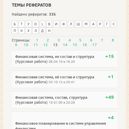
ТЕМЫ РЕФЕРАТОВ
335
Найдено рефератов:
Б
Т
У
О
L
В
И
Ф
Л
Ш
М
А
Р
Г
С
П
К
Х
Э
Д
Н
Страницы:
1
2
3
4
5
6
7
8
9
10
11
12
13
14
15
16
17
+15
Финансовая система, ее состав и структура
(Курсовая работа)
06.04.10 в 16:20
+1
Финансовая система, её состав и структура
(Курсовая работа)
03.10.12 в 20:41
+49
Финансовая система, состав, структура
(Курсовая работа)
15.01.09 в 20:28
+4
Финансовое планирование в системе управления
финансами