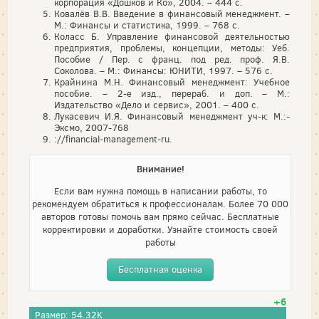
корпорация «Дошков и Ко», 2004. – 444 с.
Ковалёв В.В. Введение в финансовый менеджмент. –
М.: Финансы и статистика, 1999. – 768 с.
Коласс Б. Управление финансовой деятельностью
предприятия, проблемы, концепции, методы: Уеб.
Пособие / Пер. с франц. под ред. проф. Я.В.
Соколова. – М.: Финансы: ЮНИТИ, 1997. – 576 с.
Крайнина М.Н. Финансовый менеджмент: Учебное
пособие. – 2-е изд., перераб. и доп. – М.:
Издательство «Дело и сервис», 2001. – 400 с.
Лукасевич И.Я. Финансовый менеджмент уч-к: М.:-
Эксмо, 2007-768
://financial-management-ru.
Внимание!
Если вам нужна помощь в написании работы, то
рекомендуем обратиться к профессионалам. Более 70 000
авторов готовы помочь вам прямо сейчас. Бесплатные
корректировки и доработки. Узнайте стоимость своей
работы
Бесплатная оценка
+6
Размер: 54.32K