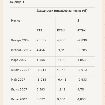
Таблица 1
Доходности индексов за месяц (%)
Месяц
1
2
3
RTS
RTStl
RTSog
RTS
Январь 2007
-5,055
4,406
-9,839
2,1
Февраль 2007
4,456
-3,918
-3,285
5,7
Март 2007
1,555
7,600
3,853
1,9
Апрель 2007
-0,011
4,144
-2,913
2,0
Май 2007
-8,018
-6,413
-9,633
3,0
Июнь 2007
6,593
1,843
4,751
7,1
Июль 2007
5,072
0,604
4,853
12,