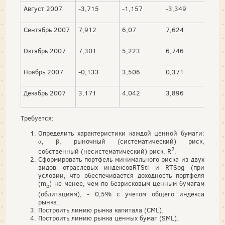
Август 2007
-3,715
-1,157
-3,349
4,4
Сентябрь 2007
7,912
6,07
7,624
-0,
Октябрь 2007
7,301
5,223
6,746
-0,
Ноябрь 2007
-0,133
3,506
0,371
2,5
Декабрь 2007
3,171
4,042
3,896
12,
Требуется:
Определить характеристики каждой ценной бумаги:
α, β, рыночный (систематический) риск,
2
собственный (несистематический) риск,
R
.
Сформировать портфель минимального риска из двух
видов отраслевых индексов
RTStl и RTSog (при
условии, что обеспечивается доходность портфеля
(m
) не менее, чем по безрисковым ценным бумагам
p
(облигациям), - 0,5% с учетом общего индекса
рынка.
Построить линию рынка капитала (
CML).
Построить линию рынка ценных бумаг (
SML).