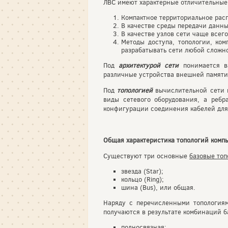
ЛВС имеют характерные отличительные 
Компактное территориальное расп
В качестве среды передачи данны
В качестве узлов сети чаще всег
Методы доступа, топологии, ко
разрабатывать сети любой сложно
Под
архитектурой сети
понимается в
различные устройства внешней памяти,
Под
топологией
вычислительной сети п
виды сетевого оборудования, а реб
конфигурации соединения кабелей для 
Общая характеристика топологий комп
Существуют три основные
базовые топ
звезда (Star);
кольцо (Ring);
шина (Bus), или общая.
Наряду с перечисленными топология
получаются в результате комбинаций ба
полносвязная;