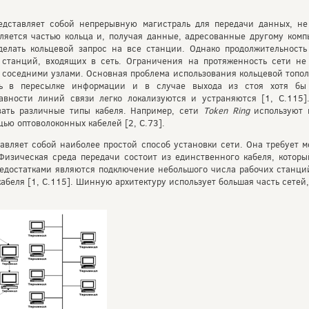
редставляет собой непрерывную магистраль для передачи данных, н
ляется частью кольца и, получая данные, адресованные другому комп
делать кольцевой запрос на все станции. Однако продолжительност
 станций, входящих в сеть. Ограничения на протяженность сети н
соседними узлами. Основная проблема использования кольцевой тополо
ть в пересылке информации и в случае выхода из стоя хотя бы
авности линий связи легко локализуются и устраняются [1, С.115]
вать различные типы кабеля. Например, сети
Token
Ring
используют 
ью оптоволоконных кабелей [2, С.73].
тавляет собой наиболее простой способ установки сети. Она требует 
 Физическая среда передачи состоит из единственного кабеля, котор
едостатками являются подключение небольшого числа рабочих станци
абеля [1, С.115]. Шинную архитектуру использует большая часть сетей,