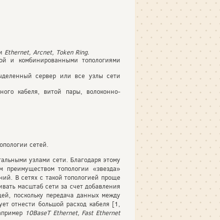
ти
Ethernet
,
Arcnet
,
Token
Ring.
вой и комбинированными топологиями
выделенный сервер или все узлы сети
ого кабеля, витой пары, волоконно-
опологии сетей.
тальными узлами сети. Благодаря этому
м преимуществом топологии «звезда»
ний. В сетях с такой топологией проще
ивать масштаб сети за счет добавления
ей, поскольку передача данных между
ет отнести большой расход кабеля [1,
например
10
BaseT
Ethernet
,
Fast
Ethernet