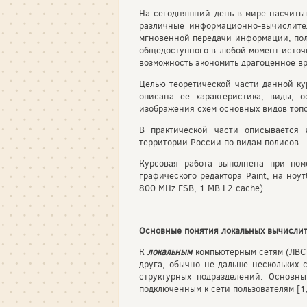
На сегодняшний день в мире насчитыв
различные информационно-вычислител
мгновенной передачи информации, полу
общедоступного в любой момент исто
возможность экономить драгоценное вр
Целью теоретической части данной кур
описана ее характеристика, виды, 
изображения схем основных видов топо
В практической части описывается 
территории России по видам полисов.
Курсовая работа выполнена при помощ
графического редактора Paint, на ноут
800 MHz FSB, 1 MB L2 cache).
Основные понятия локальных вычислит
К
локальным
компьютерным сетям (ЛВС
друга, обычно не дальше нескольких 
структурных подразделений. Основн
подключенным к сети пользователям [1