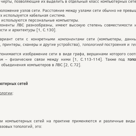
черты, позволяющие их выделить в отдельный класс компьютерных сете
оложение узлов сети. Расстояние между узлами сети обычно не превыш
х используется кабельная система.
о используются персональные компьютеры.
мпоненты ЛВС разнообразны, имеют высокую степень совместимости и
сти и архитектуры [1, С.130].
ариант сети с конкретными
компонентами
сети (компьютеры, данны
 принтеры, сканеры и другие устройства),
топологией
построения и
те
онимается изображение сети в виде графа, вершинами которого соот
рам – физические связи между ними [1, С.113-114]. Также под
топ
объединения компьютеров в ЛВС [2, С.72].
ьютерных сетей
ологии
:
ми компьютерных сетей на практике применяются и различные вид
зовых топологий, это: