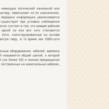
е имеющую логической начальной или
ьютеру, пересылает их по назначению.
ь передачи информации увеличивается
е существует при условии соблюдения
гии состоит в том, что каждая рабочая
 одной из них вся сеть становится
. Сети, сконструированные на основе
витую пару, в то время как
FDDI
-сети
меньше оборудования, кабелей, времени
ый называется общей шиной, к которой
й (не более 30) и полное прекращение
 построенных на коаксиальных кабелях,