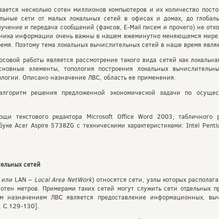
ается несколько сотен миллионов компьютеров и их количество пост
ьные сети от малых локальных сетей в офисах и домах, до глобальн
чение и передача сообщений (факсов, E-Mail писем и прочего) не отход
чника информации очень важны в нашем ежеминутно меняющемся мире.
емя. Поэтому тема локальных вычислительных сетей в наше время являе
совой работы является рассмотрение такого вида сетей как локальна
основные элементы, топология построения локальных вычислительны
логии. Описано назначение ЛВС, область ее применения.
алгоритм решения предложенной экономической задачи по осущес
и текстового редактора Microsoft Office Word 2003, табличного ре
буке Acer Aspire 5738ZG с техническими характеристиками: Intel Penti
ельных сетей
 или LAN –
Local
Area
NetWork
) относятся сети, узлы которых располаг
сотен метров. Примерами таких сетей могут служить сети отдельных п
ым назначением ЛВС является предоставление информационных, выч
, С.129-130].