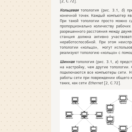
[2, С.72].
Кольцевая
топология (рис. 3.1,
б
) п
конечной точек. Каждый компьютер яв
При такой топологии просто можно с
пропорционально количеству рабочих
разрешенного расстояния между двумя 
станция должна активно участвова
неработоспособной. При этом неиспр
топологии «кольцо», могут использо
реализуют топологию «кольцо» с помощ
Шинная
топология (рис. 3.1,
в
) предс
на настройку, чем другие топологии.
подключаются все компьютеры сети. Н
работы сети при повреждении общего к
таких, как сети
Ethernet
[2, С.72].