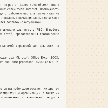
оянно растет. Более 80% объединены в
ых сетей типа Internet. Возможность
я от рабочего места, а так же наличие
 Локальные вычислительные сети дают
тся достаточно актуальной.
я вычислительная сеть (ЛВС). В работе
х сетей, предоставлены графические
твляемой страховой деятельности на
дактора Microsoft Office Excel 2003,
um dual-core processor Т4200 (2.0 GHz,
аются на небольшом расстоянии друг от
редприятий и организаций, а также их
ислительных и технических ресурсов