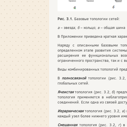
Рис. 3.1.
Базовые топологии сетей:
а
– звезда;
б
– кольцо;
в
– общая шина
В Приложении приведена краткая харак
Наряду с описанными базовыми топо
определенном этапе развития системы 
расширения ее функциональных воз
ограниченного пространства, так и с 
Виды комбинированных топологий пред
В
полносвязной
топологии (рис. 3.2
глобальных сетей.
Ячеистая
топология (рис. 3.2,
б
) предп
топология применяется в неблагопр
соединений. Если одна из связей досту
Иерархическая
топология (рис. 3.2,
в
)
каждый узел более нижнего уровня име
Смешанная
топология (рис. 3.2,
г
) в