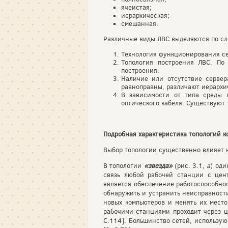
ячеистая;
иерархическая;
смешанная.
Различные виды ЛВС выделяются по с
Технология функционирования се
Топология построения ЛВС. По
построения.
Наличие или отсутствие сервер
равноправны, различают иерархи
В зависимости от типа среды п
оптического кабеля. Существуют 
Подробная характеристика топологий 
Выбор топологии существенно влияет н
В топологии
«звезда»
(рис. 3.1,
а
) оди
связь любой рабочей станции с цен
является обеспечение работоспособнос
обнаружить и устранить неисправности
новых компьютеров и менять их место
рабочими станциями проходит через ц
С.114]. Большинство сетей, использу