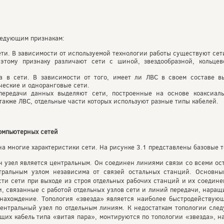
ледующим признакам:
ти. В зависимости от используемой технологии работы существуют се
 этому признаку различают сети с шиной, звездообразной, кольце
а в сети. В зависимости от того, имеет ли ЛВС в своем составе 
ческие и одноранговые сети.
ередачи данных выделяют сети, построенные на основе коаксиальн
также ЛВС, отдельные части которых используют разные типы кабелей.
компьютерных сетей
а многие характеристики сети. На рисунке 3.1 представлены базовые т
н узел является центральным. Он соединен линиями связи со всеми ос
тральным узлом независима от связей остальных станций. Основны
ти сети при выходе из строя отдельных рабочих станций и их соедине
, связанные с работой отдельных узлов сети и линий передачи, наращ
нахождение. Топология «звезда» является наиболее быстродействующ
ентральный узел по отдельным линиям. К недостаткам топологии следу
ющих кабель типа «витая пара», монтируются по топологии «звезда», 