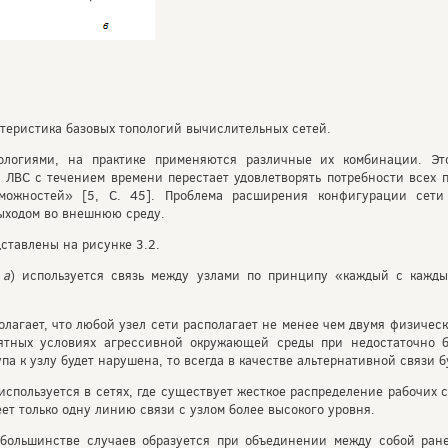
теристика базовых топологий вычислительных сетей.
логиями, на практике применяются различные их комбинации. Эт
ЛВС с течением времени перестает удовлетворять потребности всех п
можностей» [5, С. 45]. Проблема расширения конфигурации сети
выходом во внешнюю среду.
ставлены на рисунке 3.2.
,
а
) используется связь между узлами по принципу «каждый с кажды
олагает, что любой узел сети располагает не менее чем двумя физичес
иятных условиях агрессивной окружающей среды при недостаточно б
па к узлу будет нарушена, то всегда в качестве альтернативной связи 
 используется в сетях, где существует жесткое распределение рабочих 
ет только одну линию связи с узлом более высокого уровня.
 большинстве случаев образуется при объединении между собой ран