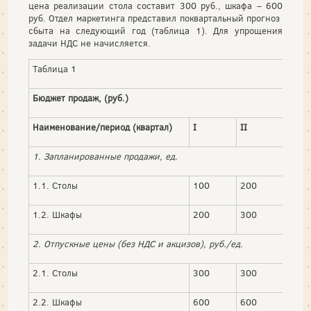
цена реализации стола составит 300 руб., шкафа – 600
руб. Отдел маркетинга представил поквартальный прогноз
сбыта на следующий год (таблица 1). Для упрощения
задачи НДС не начисляется.
Таблица 1
Бюджет продаж, (руб.)
Наименование/период (квартал)
I
II
III
1. Запланированные продажи, ед.
1.1. Столы
100
200
100
1.2. Шкафы
200
300
200
2. Отпускные цены (без НДС и акцизов), руб./ед.
2.1. Столы
300
300
300
2.2. Шкафы
600
600
600