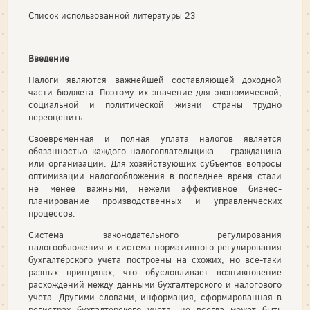
Список использованной литературы 23
Введение
Налоги являются важнейшей составляющей доходной
части бюджета. Поэтому их значение для экономической,
социальной и политической жизни страны трудно
переоценить.
Своевременная и полная уплата налогов является
обязанно­стью каждого налогоплательщика — гражданина
или организа­ции. Для хозяйствующих субъектов вопросы
оптимизации нало­гообложения в последнее время стали
не менее важными, неже­ли эффективное бизнес-
планирование производственных и управленческих
процессов.
Система законодательного регулирования
налогообложения и система нормативного регулирования
бухгалтерского учета по­строены на схожих, но все-таки
разных принципах, что обуслов­ливает возникновение
расхождений между данными бухгалтер­ского и налогового
учета. Другими словами, информация, сфор­мированная в
регистрах бухгалтерского учета, не всегда может быть