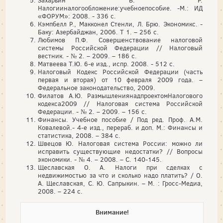
Захарьин В. Р.
Налогииналогообложение:учебноепособие. -М.: ИД
«ФОРУМ»: 2008. - 336 с.
Кэмпбелл Р., Макконел Стенли, Л. Брю. Экономикс. -
Баку: Азербайджан, 2006. Т 1. – 256 с.
Любимов П.Ф. Совершенствование налоговой
системы Российской Федерации // Налоговый
вестник. - № 2. – 2009. – 186 с.
Матвеева Т.Ю. 6-е изд., испр. 2008. - 512 с.
Налоговый Кодекс Российской Федерации (часть
первая и вторая) от 10 февраля 2009 года. –
Федеральное законодательство, 2009.
Филатов А.Ю. РазмышлениянадпроектомНалогового
кодекса2009 // Налоговая система Российской
Федерации. - № 2. – 2009. – 156 с.
Финансы. Учебное пособие / Под ред. Проф. А.М.
Ковалевой.- 4-е изд., перераб. и доп. М.: Финансы и
статистика, 2008. – 384 с.
Швецов Ю. Налоговая система России: можно ли
исправить существующие недостатки? // Вопросы
экономики. - № 4. – 2008. – С. 140-145.
Щеславская О. А. Налоги при сделках с
недвижимостью за что и сколько надо платить? / О.
А. Щеславская, С. Ю. Сапрыкин. – М. : Гросс-Медиа,
2008. – 224 с.
Внимание!