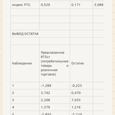
индекс РТС
0,529
0,171
3,088
ВЫВОД ОСТАТКА
Предсказанное
RTScr
(потребительские
Наблюдение
Остатки
товары и
розничная
торговля)
1
-1,288
-0,223
2
3,742
0,470
3
2,208
7,033
4
1,379
1,216
5
-2,855
-2,110