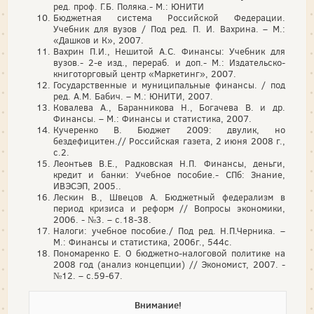
ред. проф. Г.Б. Поляка.- М.: ЮНИТИ
Бюджетная система Российской Федерации.
Учебник для вузов / Под ред. П. И. Вахрина. – М.:
«Дашков и К», 2007.
Вахрин П.И., Нешитой А.С. Финансы: Учебник для
вузов.- 2-е изд., перераб. и доп.- М.: Издательско-
книготорговый центр «Маркетинг», 2007.
Государственные и муниципальные финансы. / под
ред. А.М. Бабич. – М.: ЮНИТИ, 2007.
Ковалева А., Баранникова Н., Богачева В. и др.
Финансы. – М.: Финансы и статистика, 2007.
Кучеренко В. Бюджет 2009: двулик, но
бездефицитен.// Российская газета, 2 июня 2008 г.,
с.2.
Леонтьев В.Е., Радковская Н.П. Финансы, деньги,
кредит и банки: Учебное пособие.- СПб: Знание,
ИВЭСЭП, 2005..
Лескин В., Швецов А. Бюджетный федерализм в
период кризиса и реформ // Вопросы экономики,
2006. - №3. – с.18-38.
Налоги: учебное пособие./ Под ред. Н.П.Черника. –
М.: Финансы и статистика, 2006г., 544с.
Пономаренко Е. О бюджетно-налоговой политике на
2008 год (анализ концепции) // Экономист, 2007. -
№12. – с.59-67.
Внимание!