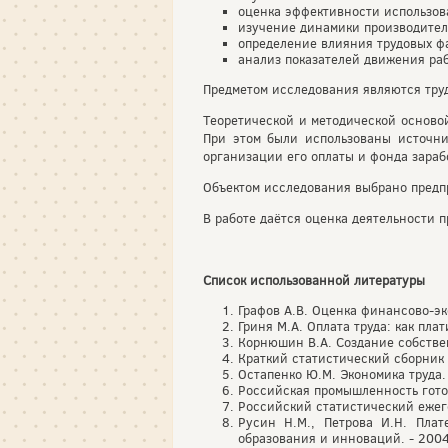
оценка эффективности использов
изучение динамики производител
определение влияния трудовых ф
анализ показателей движения ра
Предметом исследования являются тру
Теоретической и методической осново
При этом были использованы источни
организации его оплаты и фонда зараб
Объектом исследования выбрано предпр
В работе даётся оценка деятельности п
Список использованной литературы
Графов А.В. Оценка финансово-эк
Гриня М.А. Оплата труда: как пла
Корнюшин В.А. Создание собстве
Краткий статистический сборник
Остапенко Ю.М. Экономика труда.
Российская промышленность готов
Российский статистический ежего
Русин Н.М., Петрова И.Н. Плат
образования и инноваций. - 2004. 