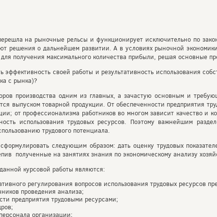
ерешла на рыночные рельсы и функционирует исключительно по закон
ают решения о дальнейшем развитии. А в условиях рыночной экономики
 для получения максимального количества прибыли, решая основные пр
ь эффективность своей работы и результативность использования собс
ка с рынка)?
ров производства одним из главных, а зачастую основным и требующ
тся выпуском товарной продукции. От обеспеченности предприятия тр
ции; от профессионализма работников во многом зависит качество и к
ность использования трудовых ресурсов. Поэтому важнейшим раздел
спользованию трудового потенциала.
формулировать следующим образом: дать оценку трудовых показателе
епив полученные на занятиях знания по экономическому анализу хозяй
данной курсовой работы являются:
ативного регулирования вопросов использования трудовых ресурсов пр
чников проведения анализа;
сти предприятия трудовыми ресурсами;
дров;
 персонала организации;