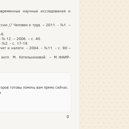
Современные научные исследования и
и.// Человек и труд. – 2011. - №1. –
-6.
№ 12. – 2006. – с. 40.
№2. - с. 17-19.
ет и налоги. - 2004. - №11. - с. 90 –
англ. М. Котельниковой. – М.:ФАИР-
оров готовы помочь вам прямо сейчас.
ы
0