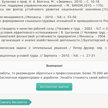
С. Буланова и проф. Н. А. Волгина. М.: «Экзамен», 2010. – С. 10-18.
ятия: поддержка управленческих решений. – М.: БИНОМ,2010. – 175с.
рсы как фактор устойчивого развития национальной экономики.//
м менеджменте.//Финансы. - 2010. - №6.-с. 53-56.
и формирования социально-трудовых отношений в промышленности Росси
тандарты и качество рабочей силы.//Человек и труд. – 2003. - №7.-с.5
условия эффективного использования / В. Цыганков // Человеки труд. – 
оказателей финансовой устойчивости предприятия.//Финансы. - 2004. - 
 организация и анализ хозяйственной деятельности.//Бухгалтерский уч
омические задачи и оптимальные решения / Питер Друкер; пер. с 
ционных условий труда. // Зарплата. – 2010. - №6. – с. 27-31.
Внимание!
аботы, то рекомендуем обратиться к профессионалам. Более 70 000 авт
Бесплатные корректировки и доработки. Узнайте стоимость своей работ
Бесплатная оценка
Скачать бесплатно