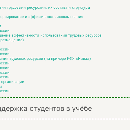
ия трудовыми ресурсами, их состава и структуры
формирование и эффективность использования
и
оссии
шение эффективности использования трудовых ресурсов
 размещение)
оссии
оссии
ания трудовых ресурсов (на примере КФХ «Нива»)
оссии
оссии
оссии
оссии
 организации
и
оссии
ддержка студентов в учёбе