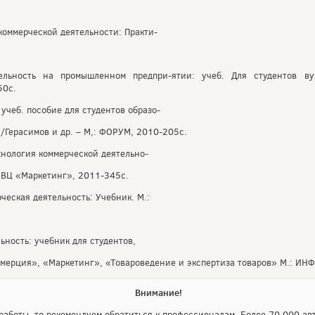
коммерческой деятельности: Практи-
ельность на промышленном предпри-ятии: учеб. Для студентов в
50с.
учеб. пособие для студентов образо-
/Герасимов и др. – М,: ФОРУМ, 2010-205с.
хнология коммерческой деятельно-
:ИВЦ «Маркетинг», 2011-345с.
рческая деятельность: Учебник. М.:
ьность: учебник для студентов,
мерция», «Маркетинг», «Товароведение и экспертиза товаров» М.: ИНФ
Внимание!
аботы, то рекомендуем обратиться к профессионалам. Более 70 000 авт