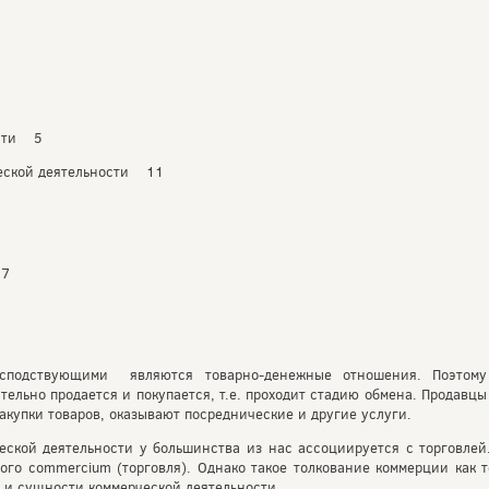
ости 5
ческой деятельности 11
17
сподствующими являются товарно-денежные отношения. Поэтому 
тельно продается и покупается, т.е. проходит стадию обмена. Продавцы
акупки товаров, оказывают посреднические и другие услуги.
еской деятельности у большинства из нас ассоциируется с торговлей.
ого commercium (торговля). Однако такое толкование коммерции как 
 и сущности коммерческой деятельности.