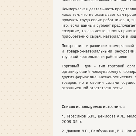
Коммерческая деятельность представля
лишь тем, что не охватывает сам проц
продукты труда своих работников, а, з
что, если данный субъект предполагае
создание, то его деятельность приня
приобретению сырья, материалов и изд
Построение и развитие коммерческой 
и товарно-материальными ресурсами
трудовой деятельности работников.
Торговый дом - тип торговой орга
организующий международную кооперац
других формах внешнеэкономических св
товаров, но и своими силами осущес
ограниченной ответственностью.
Список используемых источников
1. Герасимов Б.И., Денисова А.Л., Мол
2009-351с.
2. Дашков Л.П., Памбухчиянц В.К. Комм