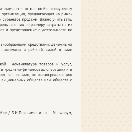
и отличается от нее по большому счету
ая организация, предлагающая на рынок
ии субъектов продажи. Важно учитывать,
 превышающих по размеру затраты на их
ся и представление о деятельности по
разнообразными средствами: денежными
и системами и рабочей силой в виде
кой номенклатуре товаров и услуг,
в кредитно-финансовых операциях и в
ет, как правило, не только реализацию
е акционерных обществ или обществ с
бие / Б.И.Герасимов и др. – М.: Форум,