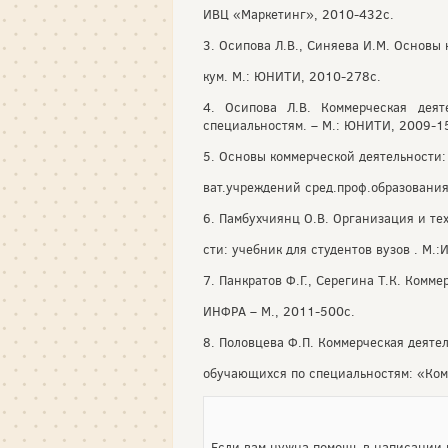
ИВЦ «Маркетинг», 2010-432с.
3. Осипова Л.В., Синяева И.М. Основы 
кум. М.: ЮНИТИ, 2010-278с.
4. Осипова Л.В. Коммерческая деят
специальностям. – М.: ЮНИТИ, 2009-1
5. Основы коммерческой деятельности: 
ват.учреждений сред.проф.образования
6. Памбухчиянц О.В. Организация и те
сти: учебник для студентов вузов . М.
7. Панкратов Ф.Г., Серегина Т.К. Комме
ИНФРА – М., 2011-500с.
8. Половцева Ф.П. Коммерческая деятел
обучающихся по специальностям: «Ком
Если вам нужна помощь в написании р