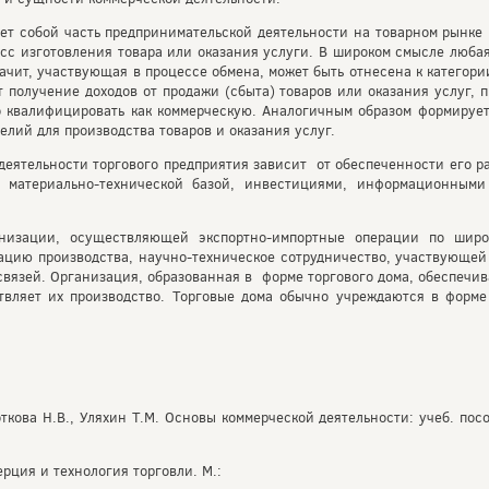
ет собой часть предпринимательской деятельности на товарном рынке 
есс изготовления товара или оказания услуги. В широком смысле люб
начит, участвующая в процессе обмена, может быть отнесена к категор
т получение доходов от продажи (сбыта) товаров или оказания услуг,
то квалифицировать как коммерческую. Аналогичным образом формирует
елий для производства товаров и оказания услуг.
деятельности торгового предприятия зависит от обеспеченности его 
, материально-технической базой, инвестициями, информационным
низации, осуществляющей экспортно-импортные операции по широ
ию производства, научно-техническое сотрудничество, участвующей 
язей. Организация, образованная в форме торгового дома, обеспечива
твляет их производство. Торговые дома обычно учреждаются в форм
откова Н.В., Уляхин Т.М. Основы коммерческой деятельности: учеб. посо
ерция и технология торговли. М.: