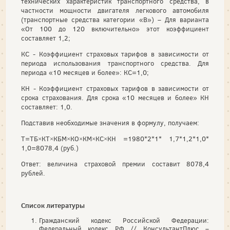
технических характеристик транспортного средства, в
частности мощности двигателя легкового автомобиля
(транспортные средства категории «B») – Для варианта
«От 100 до 120 включительно» этот коэффициент
составляет 1,2;
КС - Коэффициент страховых тарифов в зависимости от
периода использования транспортного средства. Для
периода «10 месяцев и более»: КС=1,0;
КН - Коэффициент страховых тарифов в зависимости от
срока страхования. Для срока «10 месяцев и более» КН
составляет: 1,0.
Подставив необходимые значения в формулу, получаем:
Т=ТБ×КТ×КБМ×КО×КМ×КС×КН =1980*2*1* 1,7*1,2*1,0*
1,0=8078,4 (руб.)
Ответ: величина страховой премии составит 8078,4
рублей.
Список литературы
Гражданский кодекс Российской Федерации:
Федеральный кодекс РФ // КонсультантПлюс –