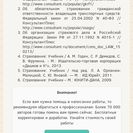
http://www.consultant.ru/popular/gkrf1/
Об обязательном страховании гражданской
ответственности владельцев транспортных средств:
Федеральный закон от 25.04.2002 N 40-ФЗ //
КонсультантПлюс –
http://www.consultant.ru/popular/osago/
Об организации страхового дела в Российской
Федерации: Закон РФ от 27.11.1992 N 4015-1 //
КонсультантПлюс –
http://www.consultant.ru/document/cons_doc_LAW_15
0213/
Страхование: Учебник / А. М. Годин, С. Р. Демидов, С.
В. Фрумина. - М.: Издательско-торговая корпорация
«Дашков и К°», 2013.
Страхование: Учебник / под ред. Л. А. Орланюк-
Малицкой, С. Ю. Яновой. — М. : ИД Юрайт, 2011.
Страхование: Учебник – М.: ЮНИТИ-ДАНА, 2009.
Внимание!
Если вам нужна помощь в написании работы, то
рекомендуем обратиться к профессионалам. Более 70 000
авторов готовы помочь вам прямо сейчас. Бесплатные
корректировки и доработки. Узнайте стоимость своей
работы