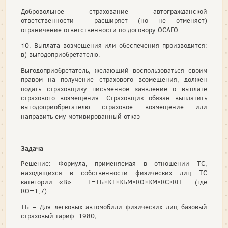
Добровольное страхование автогражданской
ответственности расширяет (но не отменяет)
ограничение ответственности по договору ОСАГО.
10. Выплата возмещения или обеспечения производится:
в) выгодоприобретателю.
Выгодоприобретатель, желающий воспользоваться своим
правом на получение страхового возмещения, должен
подать страховщику письменное заявление о выплате
страхового возмещения. Страховщик обязан выплатить
выгодоприобретателю страховое возмещение или
направить ему мотивированный отказ
Задача
Решение: Формула, применяемая в отношении ТС,
находящихся в собственности физических лиц ТС
категории «В» : Т=ТБ×КТ×КБМ×КО×КМ×КС×КН (где
КО=1,7).
ТБ – Для легковых автомобили физических лиц базовый
страховый тариф: 1980;