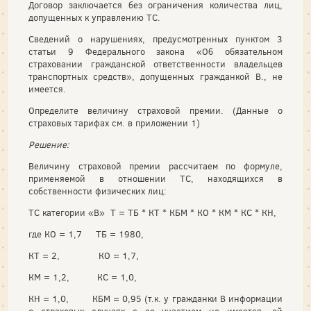
Договор заключается без ограничения количества лиц,
допущенных к управлению ТС.
Сведений о нарушениях, предусмотренных пунктом 3
статьи 9 Федерального закона «Об обязательном
страховании гражданской ответственности владельцев
транспортных средств», допущенных гражданкой В., не
имеется.
Определите величину страховой премии. (Данные о
страховых тарифах см. в приложении 1)
Решение:
Величину страховой премии рассчитаем по формуле,
применяемой в отношении ТС, находящихся в
собственности физических лиц:
ТС категории «В» Т = ТБ * КТ * КБМ * КО * КМ * КС * КН,
где КО = 1,7 ТБ = 1980,
КТ = 2, КО = 1,7,
КМ = 1,2, КС = 1,0,
КН = 1,0, КБМ = 0,95 (т.к. у гражданки В информации