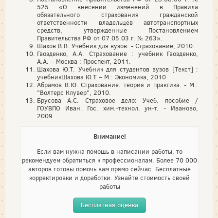
525 «О внесении изменений в Правила
обязательного страхования гражданской
ответственности владельцев автотранспортных
средств, утвержденные Постановлением
Правительства РФ от 07.05.03 г. № 263».
Шахов В.В. Учебник для вузов: - Страхование, 2010.
Гвозденко, А.А. Страхование : учебник Гвозденко,
А.А. – Москва : Проспект, 2011.
Шахова Ю.Т. Учебник для студентов вузов [Текст] :
учебникШахова Ю.Т – М.: Экономика, 2010
Абрамов В.Ю. Страхование: теория и практика. - М.:
"Волтерс Клувер", 2010.
Брусова А.С. Страховое дело: Учеб. пособие /
ГОУВПО Иван. Гос. хим.-технол. ун-т. - Иваново,
2009.
Внимание!
Если вам нужна помощь в написании работы, то
рекомендуем обратиться к профессионалам. Более 70 000
авторов готовы помочь вам прямо сейчас. Бесплатные
корректировки и доработки. Узнайте стоимость своей
работы
Бесплатная оценка