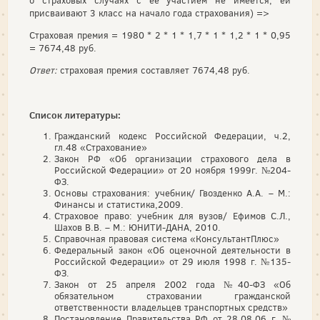
о страховых случаях с ее участием не имеется, ей
присваивают 3 класс на начало года страхования) =>
Страховая премия = 1980 * 2 * 1 * 1,7 * 1 * 1,2 * 1 * 0,95
= 7674,48 руб.
Ответ:
страховая премия составляет 7674,48 руб.
Список литературы:
Гражданский кодекс Российской Федерации, ч.2,
гл.48 «Страхование»
Закон РФ «Об организации страхового дела в
Российской Федерации» от 20 ноября 1999г. №204-
ФЗ.
Основы страхования: учебник/ Гвозденко А.А. – М.:
Финансы и статистика,2009.
Страховое право: учебник для вузов/ Ефимов С.Л.,
Шахов В.В. – М.: ЮНИТИ-ДАНА, 2010.
Справочная правовая система «КонсультантПлюс»
Федеральный закон «Об оценочной деятельности в
Российской Федерации» от 29 июля 1998 г. №135-
ФЗ.
Закон от 25 апреля 2002 года №40-ФЗ «Об
обязательном страховании гражданской
ответственности владельцев транспортных средств»
Постановление Правительства РФ от 28.08.06 г. №