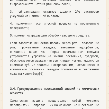
гидрокарбоната натрия (пищевой содой);
3. нейтрализации остатков щелочи 2% раствором
уксусной или лимонной кислоты;
4. наложении асептической повязки на пораженную
поверхность;
5. приеме пострадавшим обезболивающего средства.
Если ядовитые вещества попали через рот – полоскание
рта, промывание желудка, введение адсорбентов,
очищение кишечника. Перед промыванием желудка
устраняются угрожающие жизни состояния, судороги,
обеспечивается адекватная вентиляция легких, удаляются
съемные зубные протезы. Пострадавшим, находящимся в
коматозном состоянии, желудок промывают в положении
лежа на левом боку[6].
3.4.
Предупреждение последствий аварий на химических
объектах.
Химическая защита представляет собой комплекс
мероприятий, направленных на исключение и ослабление