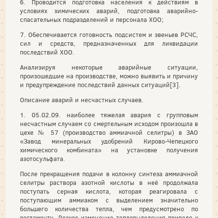
6. Проводится подготовка населения к действиям в
условиях химических аварий, подготовка аварийно-
спасательных подразделений и персонала ХОО;
7. Обеспечивается готовность подсистем и звеньев РСЧС,
сил и средств, предназначенных для ликвидации
последствий ХОО.
Анализируя некоторые аварийные ситуации,
произошедшие на производстве, можно выявить и причину
и предупреждение последствий данных ситуаций[3].
Описание аварий и несчастных случаев.
1. 05.02.09. наиболее тяжелая авария с групповым
несчастным случаем со смертельным исходом произошла в
цехе № 57 (производство аммиачной селитры) в ЗАО
«Завод минеральных удобрений Кирово-Чепецкого
химического комбината» на установке получения
азотосульфата.
После прекращения подачи в колонну синтеза аммиачной
селитры раствора азотной кислоты в неё продолжала
поступать серная кислота, которая реагировала с
поступающим аммиаком с выделением значительно
большего количества тепла, чем предусмотрено по
регламенту. Резкое изменение тепловыделения привело к