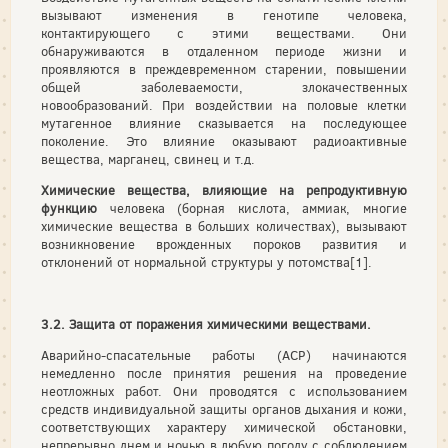
вызывают изменения в генотипе человека,
контактирующего с этими веществами. Они
обнаруживаются в отдаленном периоде жизни и
проявляются в преждевременном старении, повышении
общей заболеваемости, злокачественных
новообразований. При воздействии на половые клетки
мутагенное влияние сказывается на последующее
поколение. Это влияние оказывают радиоактивные
вещества, марганец, свинец и т.д.
Химические вещества, влияющие на репродуктивную
функцию
человека (борная кислота, аммиак, многие
химические вещества в больших количествах), вызывают
возникновение врожденных пороков развития и
отклонений от нормальной структуры у потомства[1].
3.2. Защита от поражения химическими веществами.
Аварийно-спасательные работы (АСР) начинаются
немедленно после принятия решения на проведение
неотложных работ. Они проводятся с использованием
средств индивидуальной защиты органов дыхания и кожи,
соответствующих характеру химической обстановки,
непрерывно днем и ночью в любую погоду с соблюдением