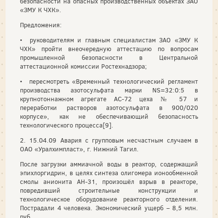
безопасности на опасных производственных объектах ЗАО
«ЗМУ К ЧХК».
Предложения:
• руководителям и главным специалистам ЗАО «ЗМУ К
ЧХК» пройти внеочередную аттестацию по вопросам
промышленной безопасности в Центральной
аттестационной комиссии Ростехнадзора;
• пересмотреть «Временный технологический регламент
производства азотосульфата марки NS=32:0:5 в
крупнотоннажном агрегате АС-72 цеха № 57 и
переработки растворов азотосульфата в 900/020
корпусе», как не обеспечивающий безопасность
технологического процесса[9].
2. 15.04.09 Авария с групповым несчастным случаем в
ОАО «Уралхимпласт», г. Нижний Тагил.
После загрузки аммиачной воды в реактор, содержащий
эпихлоргидрин, в целях синтеза олигомера ионообменной
смолы анионита АН-31, произошёл взрыв в реакторе,
повредивший строительные конструкции и
технологическое оборудование реакторного отделения.
Пострадали 4 человека. Экономический ущерб – 8,5 млн.
руб.