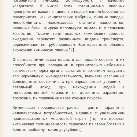
потребители аммиака, используемого в качестве
хладагента. В число этих потенциально опасных
предприятий входят и такие, на первый взгляд безобидные
предприятия, как кондитерские фабрики, пивные заводы,
мясокомбинаты, молокозаводы, станции водоочистки,
овощные базы. Широко используют аммиак и в сельском
хозяйстве. Тысячи тонн опасных химических веществ
ежедневно перевозят различными видами транспорта,
перекачивают по трубопроводам. Все названные объекты
экономики химически опасны[2].
Опасность химических веществ для людей состоит в их
способности при попадании в сравнительно небольших
количествах через органы дыхания в организм нарушать
его нормальную жизнедеятельность, вызывать различные
болезненные состояния, а при определенных условиях –
летальный исход. При нахождении людей в
непосредственной близости от источника заражения,
возможно, их поражение через кожные покровы.
Химическое производство растет - растет наравне с
человеческими потребностями, наравне с увеличением
производственных мощностей стран (то, что вредная
химическая промышленность переехала из стран богатых в
бедные проблему только усугубляет).