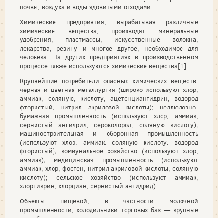
почвы, воздуха и воды ядовитыми отходами.
Химические предприятия, вырабатывая различные
химические вещества, производят минеральные
удобрения, пластмассы, искусственные волокна,
лекарства, резину и многое другое, необходимое для
человека. На других предприятиях в производственном
процессе также используются химические вещества[1].
Крупнейшие потребители опасных химических веществ:
черная и цветная металлургия (широко используют хлор,
аммиак, соляную, кислоту, ацетонциангидрин, водород
фтористый, нитрил акриловой кислоты); целлюлозно-
бумажная промышленность (используют хлор, аммиак,
сернистый ангидрид, сероводород, соляную кислоту);
машиностроительная и оборонная промышленность
(используют хлор, аммиак, соляную кислоту, водород
фтористый); коммунальное хозяйство (используют хлор,
аммиак); медицинская промышленность (используют
аммиак, хлор, фосген, нитрил акриловой кислоты, соляную
кислоту); сельское хозяйство (используют аммиак,
хлорпикрин, хлорциан, сернистый ангидрид).
Объекты пищевой, в частности молочной
промышленности, холодильники торговых баз — крупные