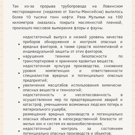
Так из-за прорыва трубопровода на Ловинском
месторождении (недалеко от Ханты-Мансийска) вылилось
более 10 тысячи тонн нефти. Река Мулымья на 100
километров оказалась покрыта маслянистой пленкой,
произошло массовое вымирание флоры и фауны.
недостаточный выпуск и низкий уровень качества
приборов обнаружения и контроля опасных и
вредных факторов, а также средств коллективной и
индивидуальной защиты от этих факторов;
нарушения техники безопасности по
транспортировке и хранению ядовитых веществ;
недостаточная культура производства, снижение
уровня компетенции и ответственности
специалистов вредных и потенциально опасных
предприятий;
увеличение масштабов использования химически
опасных веществ и технологий;
недостаточность и несогласованность в
осуществлении мер по предотвращению аварий и
катастроф, уменьшению возможных людских потерь и
материального ущерба;
размещение вредных производств и потенциально
опасных объектов в непосредственной близости от
жилых зон и систем их жизнеобеспечения;
недостаточный контроль за состоянием
потенциально опасных производств и объектов;