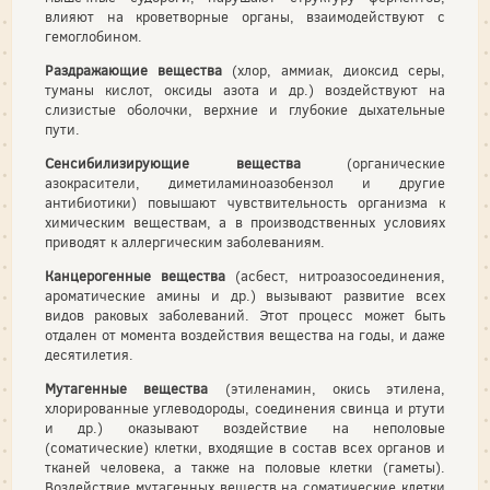
влияют на кроветворные органы, взаимодействуют с
гемоглобином.
Раздражающие вещества
(хлор, аммиак, диоксид серы,
туманы кислот, оксиды азота и др.) воздействуют на
слизистые оболочки, верхние и глубокие дыхательные
пути.
Сенсибилизирующие вещества
(органические
азокрасители, диметиламиноазобензол и другие
антибиотики) повышают чувствительность организма к
химическим веществам, а в производственных условиях
приводят к аллергическим заболеваниям.
Канцерогенные вещества
(асбест, нитроазосоединения,
ароматические амины и др.) вызывают развитие всех
видов раковых заболеваний. Этот процесс может быть
отдален от момента воздействия вещества на годы, и даже
десятилетия.
Мутагенные вещества
(этиленамин, окись этилена,
хлорированные углеводороды, соединения свинца и ртути
и др.) оказывают воздействие на неполовые
(соматические) клетки, входящие в состав всех органов и
тканей человека, а также на половые клетки (гаметы).
Воздействие мутагенных веществ на соматические клетки