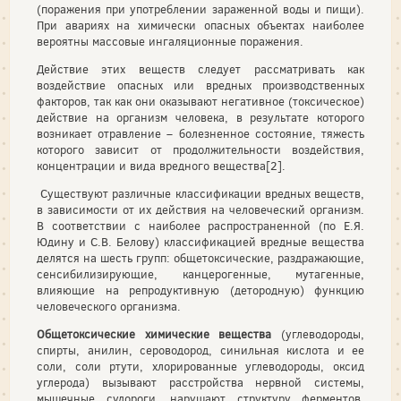
(поражения при употреблении зараженной воды и пищи).
При авариях на химически опасных объектах наиболее
вероятны массовые ингаляционные поражения.
Действие этих веществ следует рассматривать как
воздействие опасных или вредных производственных
факторов, так как они оказывают негативное (токсическое)
действие на организм человека, в результате которого
возникает отравление – болезненное состояние, тяжесть
которого зависит от продолжительности воздействия,
концентрации и вида вредного вещества[2].
Существуют различные классификации вредных веществ,
в зависимости от их действия на человеческий организм.
В соответствии с наиболее распространенной (по Е.Я.
Юдину и С.В. Белову) классификацией вредные вещества
делятся на шесть групп: общетоксические, раздражающие,
сенсибилизирующие, канцерогенные, мутагенные,
влияющие на репродуктивную (детородную) функцию
человеческого организма.
Общетоксические химические вещества
(углеводороды,
спирты, анилин, сероводород, синильная кислота и ее
соли, соли ртути, хлорированные углеводороды, оксид
углерода) вызывают расстройства нервной системы,
мышечные судороги, нарушают структуру ферментов,