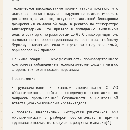
Техническое расследование причин аварии показало, что
основная причина взрыва – нарушение технологического
регламента, а именно, отсутствие активной блокировки
дозирования аммиачной воды в реактор по температуре
эпихлоргидрина. Это привело к попаданию аммиачной
воды в реактор с не разогретым до 65°С эпихлоргидрином,
накоплению непрореагировавших веществ и дальнейшему
бурному выделению тепла с переходом в неуправляемый,
взрывоопасный процесс.
Причина аварии – неэффективность производственного
контроля за соблюдением технологической дисциплины со
стороны технологического персонала.
Предложения:
• руководителям и главным специалистам О АО
«Уралхимпласт» пройти внеочередную аттестацию по
вопросам промышленной безопасности в Центральной
аттестационной комиссии Ростехнадзора;
• провести внеплановый инструктаж работников ОАО
«Уралхимпласт» с разбором обстоятельств и причин
группового несчастного случая в результате аварии[9].