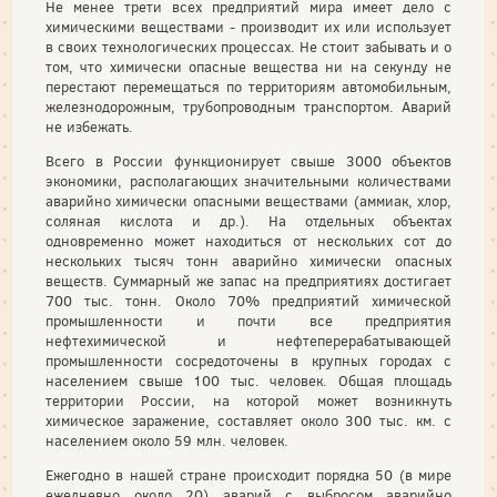
Не менее трети всех предприятий мира имеет дело с
химическими веществами - производит их или использует
в своих технологических процессах. Не стоит забывать и о
том, что химически опасные вещества ни на секунду не
перестают перемещаться по территориям автомобильным,
железнодорожным, трубопроводным транспортом. Аварий
не избежать.
Всего в России функционирует свыше 3000 объектов
экономики, располагающих значительными количествами
аварийно химически опасными веществами (аммиак, хлор,
соляная кислота и др.). На отдельных объектах
одновременно может находиться от нескольких сот до
нескольких тысяч тонн аварийно химически опасных
веществ. Суммарный же запас на предприятиях достигает
700 тыс. тонн. Около 70% предприятий химической
промышленности и почти все предприятия
нефтехимической и нефтеперерабатывающей
промышленности сосредоточены в крупных городах с
населением свыше 100 тыс. человек. Общая площадь
территории России, на которой может возникнуть
химическое заражение, составляет около 300 тыс. км. с
населением около 59 млн. человек.
Ежегодно в нашей стране происходит порядка 50 (в мире
ежедневно около 20) аварий с выбросом аварийно