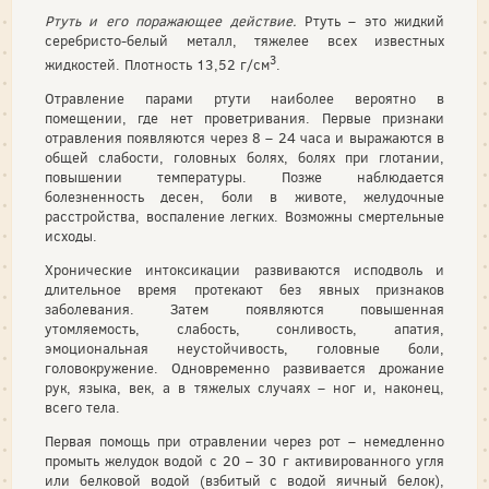
Ртуть и его поражающее действие.
Ртуть – это жидкий
серебристо-белый металл, тяжелее всех известных
3
жидкостей. Плотность 13,52 г/см
.
Отравление парами ртути наиболее вероятно в
помещении, где нет проветривания. Первые признаки
отравления появляются через 8 – 24 часа и выражаются в
общей слабости, головных болях, болях при глотании,
повышении температуры. Позже наблюдается
болезненность десен, боли в животе, желудочные
расстройства, воспаление легких. Возможны смертельные
исходы.
Хронические интоксикации развиваются исподволь и
длительное время протекают без явных признаков
заболевания. Затем появляются повышенная
утомляемость, слабость, сонливость, апатия,
эмоциональная неустойчивость, головные боли,
головокружение. Одновременно развивается дрожание
рук, языка, век, а в тяжелых случаях – ног и, наконец,
всего тела.
Первая помощь при отравлении через рот – немедленно
промыть желудок водой с 20 – 30 г активированного угля
или белковой водой (взбитый с водой яичный белок),