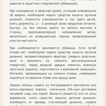
укрытие в защитных сооружениях (убежищах).
При нахождении в квартире (доме), услышав информацию
об аварии, необходимо надеть средства защиты органов
дыхания, отключить электричество и газ, одеть детей,
взять документы, 2 – 3 дневный запас продуктов питания,
быстро, но без паники выйти из жилого массива в
сторону, перпендикулярную направлению ветра,
желательно на возвышенный, хорошо проветриваемый
участок местности.
При необходимости занимаются убежища. Если путей
отхода нет, необходимо надеть средства защиты органов
дыхания, загерметизировать квартиру (закрыть форточки,
окна и проклеить их, заклеить вентиляционные
отверстия), перед входной дверью повесить влажную
простыню (одеяло), подготовится к возможной эвакуации.
Жителям, проживающим на нижних этажах, необходимо
подняться на верхние этажи или крышу дома.
Первая помощь:
надеть на пострадавшего противогаз или
ватно-марлевую повязку, смоченную 2%-ным раствором
питьевой соды или водой. Вынести (вывести) его из зоны
заражения, снять средство защиты органов дыхания,
освободить от одежды, стесняющей дыхание, создать