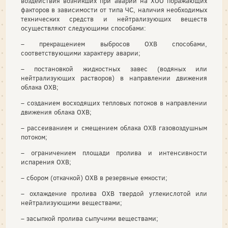
воздействия возникших при аварии на ХОО поражающих
факторов в зависимости от типа ЧС, наличия необходимых
технических средств и нейтрализующих веществ
осуществляют следующими способами:
– прекращением выбросов ОХВ способами,
соответствующими характеру аварии;
– постановкой жидкостных завес (водяных или
нейтрализующих растворов) в направлении движения
облака ОХВ;
– созданием восходящих тепловых потоков в направлении
движения облака ОХВ;
– рассеиванием и смещением облака ОХВ газовоздушным
потоком;
– ограничением площади пролива и интенсивности
испарения ОХВ;
– сбором (откачкой) ОХВ в резервные емкости;
– охлаждение пролива ОХВ твердой углекислотой или
нейтрализующими веществами;
– засыпкой пролива сыпучими веществами;