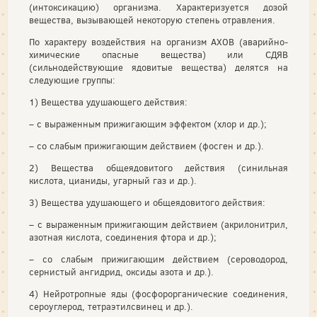
(интоксикацию) организма. Характеризуется дозой
вещества, вызывающей некоторую степень отравления.
По характеру воздействия на организм АХОВ (аварийно-
химические опасные вещества) или СДЯВ
(сильнодействующие ядовитые вещества) делятся на
следующие группы:
1) Вещества удушающего действия:
– с выраженным прижигающим эффектом (хлор и др.);
– со слабым прижигающим действием (фосген и др.).
2) Вещества общеядовитого действия (синильная
кислота, цианиды, угарный газ и др.).
3) Вещества удушающего и общеядовитого действия:
– с выраженным прижигающим действием (акрилонитрил,
азотная кислота, соединения фтора и др.);
– со слабым прижигающим действием (сероводород,
сернистый ангидрид, оксиды азота и др.).
4) Нейротропные яды (фосфорорганические соединения,
сероуглерод, тетраэтилсвинец и др.).