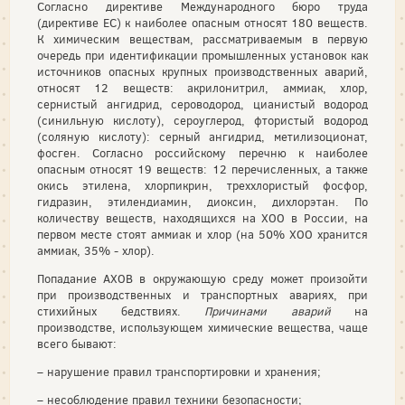
Согласно директиве Международного бюро труда
(директиве ЕС) к наиболее опасным относят 180 веществ.
К химическим веществам, рассматриваемым в первую
очередь при идентификации промышленных установок как
источников опасных крупных производственных аварий,
относят 12 веществ: акрилонитрил, аммиак, хлор,
сернистый ангидрид, сероводород, цианистый водород
(синильную кислоту), сероуглерод, фтористый водород
(соляную кислоту): серный ангидрид, метилизоционат,
фосген. Согласно российскому перечню к наиболее
опасным относят 19 веществ: 12 перечисленных, а также
окись этилена, хлорпикрин, треххлористый фосфор,
гидразин, этилендиамин, диоксин, дихлорэтан. По
количеству веществ, находящихся на ХОО в России, на
первом месте стоят аммиак и хлор (на 50% ХОО хранится
аммиак, 35% - хлор).
Попадание АХОВ в окружающую среду может произойти
при производственных и транспортных авариях, при
стихийных бедствиях.
Причинами аварий
на
производстве, использующем химические вещества, чаще
всего бывают:
– нарушение правил транспортировки и хранения;
– несоблюдение правил техники безопасности;