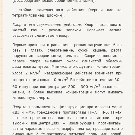
(фосфорорганические соединения, анилин);
– стойкие замедленного действия (серная кислота,
тетраэтилсвинец, диоксин).
Хлор и его поражающее действие.
Хлор – зеленовато-
желтый газ с резким запахом. Поражает легкие,
раздражает слизистые и кожу.
Первые признаки отравления – резкая загрудинная боль,
резь в глазах, слезотечение, сухой кашель, рвота,
нарушение координации, одышка. Соприкосновение с
парами хлора вызывает ожоги слизистой оболочки
дыхательных путей. Минимально-ощутимая концентрация
3
хлора 2 мг/м
. Раздражающее действие возникает при
3
концентрации около 10 мг/м
. Воздействие в течение 30 –
3
60 минут при концентрации 200 – 300 мг/м
опасно для
жизни, а более высокие концентрации могут вызвать
мгновенную смерть.
Защита
: промышленные фильтрующие противогазы марки
«В» и «М», гражданские противогазы ГП-7, ГП-5, ГП-4У,
детские противогазы, камеры защитные детские, при
высоких концентрациях – изолирующие противогазы,
ватно-марлевые повязки, шарфы, платки, предварительно
смоченные 2 %-раствором питьевой соды или водой,