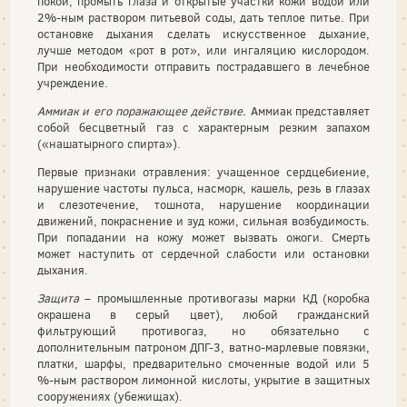
покой, промыть глаза и открытые участки кожи водой или
2%-ным раствором питьевой соды, дать теплое питье. При
остановке дыхания сделать искусственное дыхание,
лучше методом «рот в рот», или ингаляцию кислородом.
При необходимости отправить пострадавшего в лечебное
учреждение.
Аммиак и его поражающее действие.
Аммиак представляет
собой бесцветный газ с характерным резким запахом
(«нашатырного спирта»).
Первые признаки отравления: учащенное сердцебиение,
нарушение частоты пульса, насморк, кашель, резь в глазах
и слезотечение, тошнота, нарушение координации
движений, покраснение и зуд кожи, сильная возбудимость.
При попадании на кожу может вызвать ожоги. Смерть
может наступить от сердечной слабости или остановки
дыхания.
Защита
– промышленные противогазы марки КД (коробка
окрашена в серый цвет), любой гражданский
фильтрующий противогаз, но обязательно с
дополнительным патроном ДПГ-3, ватно-марлевые повязки,
платки, шарфы, предварительно смоченные водой или 5
%-ным раствором лимонной кислоты, укрытие в защитных
сооружениях (убежищах).