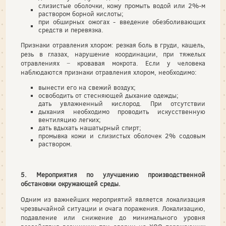
слизистые оболочки, кожу промыть водой или 2%-м
раствором борной кислоты;
при обширных ожогах - введение обезболивающих
средств и перевязка.
Признаки отравления хлором: резкая боль в груди, кашель,
резь в глазах, нарушение координации, при тяжелых
отравлениях − кровавая мокрота. Если у человека
наблюдаются признаки отравления хлором, необходимо:
вынести его на свежий воздух;
освободить от стесняющей дыхание одежды;
дать увлажненный кислород. При отсутствии
дыхания необходимо проводить искусственную
вентиляцию легких;
дать вдыхать нашатырный спирт;
промывка кожи и слизистых оболочек 2% содовым
раствором.
5. Мероприятия по улучшению производственной
обстановки окружающей среды.
Одним из важнейших мероприятий является локализация
чрезвычайной ситуации и очага поражения. Локализацию,
подавление или снижение до минимального уровня