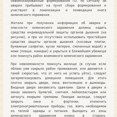
невоенизированные формирования ГО, по сигналу об
аварии прибывают на пункт сбора формирования и
участвуют в локализации и ликвидации очага
химического поражения.
Жители при получении информации об аварии и
опасности химического заражения должны надеть
средства индивидуальной защиты органов дыхания (на
рисунке), а при их отсутствии использовать простейшие
средства защиты органов дыхания (носовые платки,
бумажные салфетки, куски материи, смоченные водой) и
кожи (плащи, накидки) и укрыться в ближайшем убежище
или покинуть район возможного химического заражения.
При невозможности покинуть жилище (в случае если
облако уже накрыло район проживания, или движется с
такой скоростью, что от него не успеть уйти), следует
загерметизировать домашние помещения. Для этого
плотно закрыть двери, окна, вентиляцию и дымоходы.
Входные двери занавесить одеялами. Щели в дверях и
окнах заклеить бумагой, скотчем, лейкопластырем или
заткнуть мокрыми тряпками. Покидая жилище, следует
закрыть окна и форточки, отключить
электронагревательные приборы, газ, взять необходимое
из теплой одежды и питания. Выходить из зоны
химического заражения нужно в сторону,