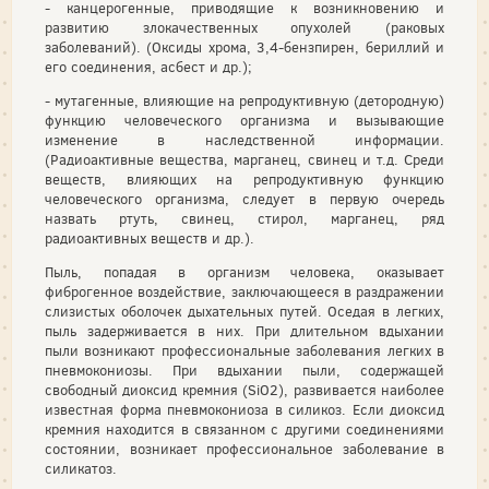
- канцерогенные, приводящие к возникновению и
развитию злокачественных опухолей (раковых
заболеваний). (Оксиды хрома, 3,4-бензпирен, бериллий и
его соединения, асбест и др.);
- мутагенные, влияющие на репродуктивную (детородную)
функцию человеческого организма и вызывающие
изменение в наследственной информации.
(Радиоактивные вещества, марганец, свинец и т.д. Среди
веществ, влияющих на репродуктивную функцию
человеческого организма, следует в первую очередь
назвать ртуть, свинец, стирол, марганец, ряд
радиоактивных веществ и др.).
Пыль, попадая в организм человека, оказывает
фиброгенное воздействие, заключающееся в раздражении
слизистых оболочек дыхательных путей. Оседая в легких,
пыль задерживается в них. При длительном вдыхании
пыли возникают профессиональные заболевания легких в
пневмокониозы. При вдыхании пыли, содержащей
свободный диоксид кремния (SiO2), развивается наиболее
известная форма пневмокониоза в силикоз. Если диоксид
кремния находится в связанном с другими соединениями
состоянии, возникает профессиональное заболевание в
силикатоз.