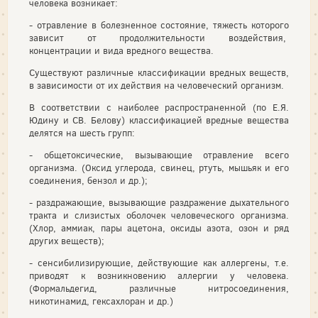
человека возникает:
- отравление в болезненное состояние, тяжесть которого
зависит от продолжительности воздействия,
концентрации и вида вредного вещества.
Существуют различные классификации вредных веществ,
в зависимости от их действия на человеческий организм.
В соответствии с наиболее распространенной (по Е.Я.
Юдину и СВ. Белову) классификацией вредные вещества
делятся на шесть групп:
- общетоксические, вызывающие отравление всего
организма. (Оксид углерода, свинец, ртуть, мышьяк и его
соединения, бензол и др.);
- раздражающие, вызывающие раздражение дыхательного
тракта и слизистых оболочек человеческого организма.
(Хлор, аммиак, пары ацетона, оксиды азота, озон и ряд
других веществ);
- сенсибилизирующие, действующие как аллергены, т.е.
приводят к возникновению аллергии у человека.
(Формальдегид, различные нитросоединения,
никотинамид, гексахлоран и др.)