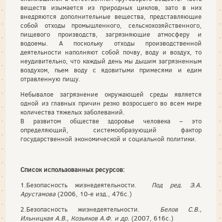
веществ изымается из природных циклов, зато в них
внедряются дополнительные вещества, представляющие
собой отходы промышленного, сельскохозяйственного,
пищевого производств, загрязняющие атмосферу и
водоемы. А поскольку отходы производственной
деятельности наполняют собой почву, воду и воздух, то
неудивительно, что каждый день мы дышим загрязненным
воздухом, пьем воду с ядовитыми примесями и едим
отравленную пищу.
Небывалое загрязнение окружающей среды является
одной из главных причин резко возросшего во всем мире
количества тяжелых заболеваний.
В развитом обществе здоровье человека – это
определяющий, системообразующий фактор
государственной экономической и социальной политики.
Список использованных ресурсов:
1.Безопасность жизнедеятельности.
Под ред. Э.А.
Арустамова
(2006, 10-е изд., 476с.)
2.Безопасность жизнедеятельности.
Белов С.В.,
Ильницкая А.В., Козьяков А.Ф. и др.
(2007, 616с.)