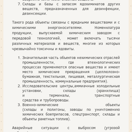
Склады и базы с запасом ядохимикатов других
веществ, предназначенных для дезинфекции,
дезинсекции.
Такого рода объекты связаны с вредными веществами и с
химическими энергоносителями. Номенклатура
продукции, выпускаемой химическим заводом с
передовой технологией, может включать тысячи
различных материалов и веществ, многие из которых
чрезвычайно токсичны и ядовиты.
Значительная часть объектов нехимических отраслей
промышленности, где втехнологических
процессах применяются опасные вещества и имеют
место химические превращения (целлюлозно-
бумажная, текстильная, пищевая, металлургическая
промышленность, коммунальные предприятия).
Исследовательские центры,аммиачные холодильные
установки, склады (хранилища)
и терминалы, транспортные
средства и трубопроводы.
Военно-химические объекты
(склады и полигоны, заводы по уничтожению
химических боеприпасов, спецтранспорт, склады и
объекты ракетных топлив).
Аварийные ситуации с выбросом (угрозой