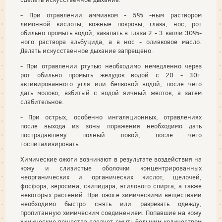
- При отравлении аммиаком - 5% -ным раствором
лимонной кислоты, кожные покровы, глаза, нос, рот
обильно промыть водой, закапать в глаза 2 - 3 капли 30%-
ного раствора альбуцида, а в нос - оливковое масло.
Делать искусственное дыхание запрещено.
- При отравлении ртутью необходимо немедленно через
рот обильно промыть желудок водой с 20 - 30г.
активированного угля или белковой водой, после чего
дать молоко, взбитый с водой яичный желток, а затем
слабительное.
- При острых, особенно ингаляционных, отравлениях
после выхода из зоны поражения необходимо дать
пострадавшему полный покой, после чего
госпитализировать.
Химические ожоги возникают в результате воздействия на
кожу и слизистые оболочки концентрированных
неорганических и органических кислот, щелочей,
фосфора, керосина, скипидара, этилового спирта, а также
некоторых растений. При ожоге химическими веществами
необходимо быстро снять или разрезать одежду,
пропитанную химическим соединением. Попавшие на кожу
химические вещества следует смыть большим количеством