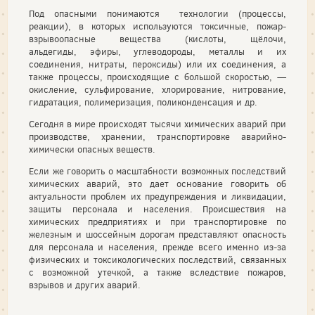
Под опасными понимаются технологии (процессы,
реакции), в которых используются токсичные, пожар-
взрывоопасные вещества (кислоты, щёлочи,
альдегиды, эфиры, углеводороды, металлы и их
соединения, нитраты, пероксиды) или их соединения, а
также процессы, происходящие с большой скоростью, —
окисление, сульфирование, хлорирование, нитрование,
гидратация, полимеризация, поликонденсация и др.
Сегодня в мире происходят тысячи химических аварий при
производстве, хранении, транспортировке аварийно-
химически опасных веществ.
Если же говорить о масштабности возможных последствий
химических аварий, это дает основание говорить об
актуальности проблем их предупреждения и ликвидации,
защиты персонала и населения. Происшествия на
химических предприятиях и при транспортировке по
железным и шоссейным дорогам представляют опасность
для персонала и населения, прежде всего именно из-за
физических и токсикологических последствий, связанных
с возможной утечкой, а также вследствие пожаров,
взрывов и других аварий.