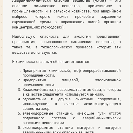
Аварийно-химически опасное вещество
(АХОВ) – это
опасное химическое вещество, применяемое в
промышленности и в сельском хозяйстве, при аварийном
выбросе которого может произойти заражение
окружающей среды в поражающих живой организм
концентрациях (токсодозах).
Наибольшую опасность для экологии представляют
предприятия, производящие химические вещества, а
также те, в технологическом процессе которых эти
вещества используются.
К химически опасным объектам относятся:
Предприятия химической, нефтеперерабатывающей
промышленности.
Предприятия пищевой, мясомолочной
промышленности.
Хладокомбинаты, продовольственные базы, в которых
в качестве хладагента используется аммиак.
одоочистные и другие очистные сооружения,
использующие в качестве дезинфицирующего
вещества хлор.
елезнодорожные станции, имеющие пути отстоя
подвижного состава с аварийно-химически
опасными веществами.
елезнодорожные станции выгрузки и погрузки
аварийно-химически опасных веществ.