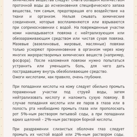
проточной воды до исчезновения специфического запаха
вещества, тем самым, предотвращая его воздействие на
ткани и организм. Нельзя смывать химические
соединения, которые воспламеняются или взрываются
при соприкосновении с водой. На поврежденные участки
кожи накладывается повязка с нейтрализующим или
обеззараживающим средством или чистая сухая повязка.
Мазевые (вазелиновые, жировые, масляные) повязки
только ускоряют проникновение в организм через кожу
многих жирорастворимых химических веществ (например,
фосфора). После наложения повязки нужно попытаться
устранить или уменьшить боль, для чего дать
пострадавшему внутрь обезболивающее средство.
Ожоги кислотами, как правило, очень глубокие.
При попадании кислоты на кожу следует обильно промыть
пораженные участки под струей воды, затем
нейтрализовать кислоту и наложить сухую повязку. В
случае попадания кислоты или ее паров в глаза или в
полость рта необходимо промыть глаза или прополоскать
рот 5%-ным раствором питьевой соды, а при попадании
едких щелочей - 2%-ным раствором борной кислоты.
При раздражении слизистых оболочек глаз следует
промыть их чистой водой или 2%-ным раствором соды.