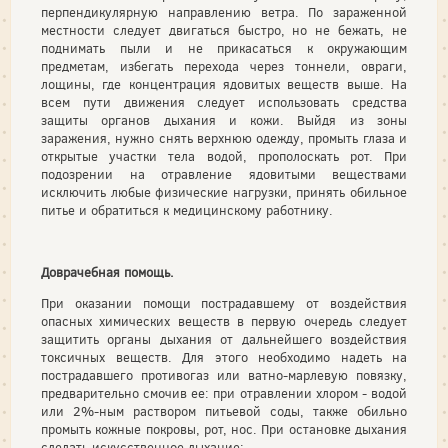
перпендикулярную направлению ветра. По зараженной
местности следует двигаться быстро, но не бежать, не
поднимать пыли и не прикасаться к окружающим
предметам, избегать перехода через тоннели, овраги,
лощины, где концентрация ядовитых веществ выше. На
всем пути движения следует использовать средства
защиты органов дыхания и кожи. Выйдя из зоны
заражения, нужно снять верхнюю одежду, промыть глаза и
открытые участки тела водой, прополоскать рот. При
подозрении на отравление ядовитыми веществами
исключить любые физические нагрузки, принять обильное
питье и обратиться к медицинскому работнику.
Доврачебная помощь.
При оказании помощи пострадавшему от воздействия
опасных химических веществ в первую очередь следует
защитить органы дыхания от дальнейшего воздействия
токсичных веществ. Для этого необходимо надеть на
пострадавшего противогаз или ватно-марлевую повязку,
предварительно смочив ее: при отравлении хлором - водой
или 2%-ным раствором питьевой соды, также обильно
промыть кожные покровы, рот, нос. При остановке дыхания
сделать искусственное дыхание: