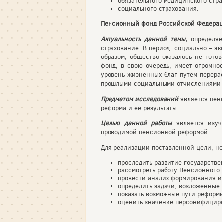
обязательного медицинского стра
социального страхования.
Пенсионный фонд Российской Федера
Актуальность данной темы,
определяе
страхование. В период социально – э
образом, общество оказалось не гот
фонд, в свою очередь, имеет огромно
уровень жизненных благ путем перерас
прошлыми социальными отчислениями 
Предметом исследований
является пен
реформа и ее результаты.
Целью данной работы
является изуч
проводимой пенсионной реформой.
Для реализации поставленной цели, н
проследить развитие государстве
рассмотреть работу Пенсионного
провести анализ формирования и
определить задачи, возложенные 
показать возможные пути реформ
оценить значение персонифициро