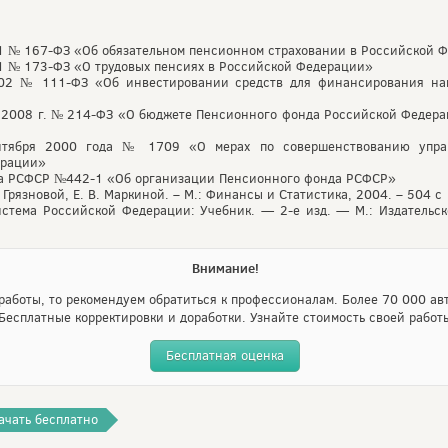
1 № 167-ФЗ «Об обязательном пенсионном страховании в Российской 
1 № 173-ФЗ «О трудовых пенсиях в Российской Федерации»
002 № 111-ФЗ «Об инвестировании средств для финансирования нак
 2008 г. № 214-ФЗ «О бюджете Пенсионного фонда Российской Федера
нтября 2000 года № 1709 «О мерах по совершенствованию упра
ерации»
та РСФСР №442-1 «Об организации Пенсионного фонда РСФСР»
. Грязновой, Е. В. Маркиной. – М.: Финансы и Статистика, 2004. – 504 с
стема Российской Федерации: Учебник. — 2-е изд. — М.: Издательск
Внимание!
аботы, то рекомендуем обратиться к профессионалам. Более 70 000 авт
Бесплатные корректировки и доработки. Узнайте стоимость своей работ
Бесплатная оценка
ачать бесплатно