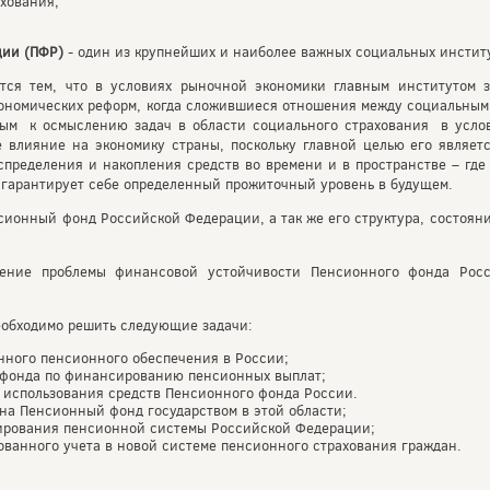
хования;
ции (ПФР)
- один из крупнейших и наиболее важных социальных инстит
тся тем, что в условиях рыночной экономики главным институтом 
кономических реформ, когда сложившиеся отношения между социальны
овым к осмыслению задач в области социального страхования в усло
е влияние на экономику страны, поскольку главной целью его являет
пределения и накопления средств во времени и в пространстве – где
гарантирует себе определенный прожиточный уровень в будущем.
сионный фонд Российской Федерации, а так же его структура, состоян
ение проблемы финансовой устойчивости Пенсионного фонда Росс
еобходимо решить следующие задачи:
нного пенсионного обеспечения в России;
 фонда по финансированию пенсионных выплат;
 использования средств Пенсионного фонда России.
на Пенсионный фонд государством в этой области;
ирования пенсионной системы Российской Федерации;
ванного учета в новой системе пенсионного страхования граждан.