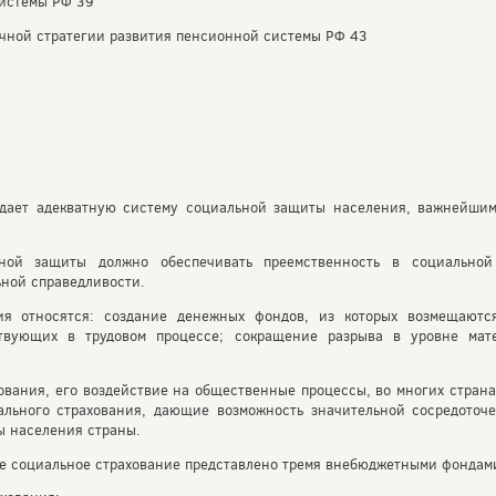
системы РФ 39
очной стратегии развития пенсионной системы РФ 43
дает адекватную систему социальной защиты населения, важнейшим
ной защиты должно обеспечивать преемственность в социально
ной справедливости.
ия относятся: создание денежных фондов, из которых возмещаютс
твующих в трудовом процессе; сокращение разрыва в уровне мат
ования, его воздействие на общественные процессы, во многих страна
иального страхования, дающие возможность значительной сосредоточ
ы населения страны.
ое социальное страхование представлено тремя внебюджетными фондам