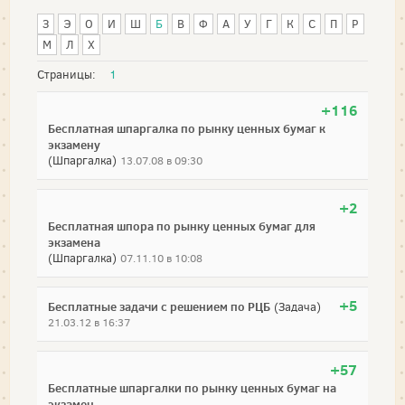
З
Э
О
И
Ш
Б
В
Ф
А
У
Г
К
С
П
Р
М
Л
Х
Страницы:
1
+116
Бесплатная шпаргалка по рынку ценных бумаг к
экзамену
(Шпаргалка)
13.07.08 в 09:30
+2
Бесплатная шпора по рынку ценных бумаг для
экзамена
(Шпаргалка)
07.11.10 в 10:08
+5
Бесплатные задачи с решением по РЦБ
(Задача)
21.03.12 в 16:37
+57
Бесплатные шпаргалки по рынку ценных бумаг на
экзамен