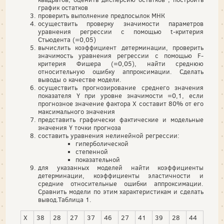
график остатков
проверить выполнение предпосылок МНК
осуществить проверку значимости параметров
уравнения регрессии с помощью t-критерия
Стьюдента (=0,05)
вычислить коэффициент детерминации, проверить
значимость уравнения регрессии с помощью F-
критерия Фишера (=0,05), найти среднюю
относительную ошибку аппроксимации. Сделать
выводы о качестве модели.
осуществить прогнозирование среднего значения
показателя Y при уровне значимости =0,1, если
прогнозное значение фактора Х составит 80% от его
максимального значения
представить графически фактические и модельные
значения Y точки прогноза
составить уравнения нелинейной регрессии:
гиперболической
степенной
показательной
для указанных моделей найти коэффициенты
детерминации, коэффициенты эластичности и
средние относительные ошибки аппроксимации.
Сравнить модели по этим характеристикам и сделать
вывод.Таблица 1.
X
38
28
27
37
46
27
41
39
28
44