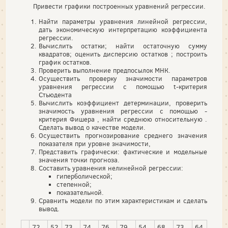
Привести графики построенных уравнений регрессии.
Найти параметры уравнения линейной регрессии,
дать экономическую интерпретацию коэффициента
регрессии.
Вычислить остатки; найти остаточную сумму
квадратов; оценить дисперсию остатков ; построить
график остатков.
Проверить выполнение предпосылок МНК.
Осуществить проверку значимости параметров
уравнения регрессии с помощью t-критерия
Стьюдента
Вычислить коэффициент детерминации, проверить
значимость уравнения регрессии с помощью -
критерия Фишера , найти среднюю относительную .
Сделать вывод о качестве модели.
Осуществить прогнозирование среднего значения
показателя при уровне значимости,
Представить графически: фактические и модельные
значения точки прогноза.
Составить уравнения нелинейной регрессии:
гиперболической;
степенной;
показательной.
Сравнить модели по этим характеристикам и сделать
вывод.
72
52
73
74
76
79
54
68
73
64