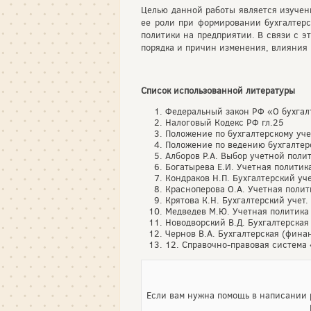
Целью данной работы является изучен
ее роли при формировании бухгалтерс
политики на предприятии. В связи с э
порядка и причин изменения, влияния 
Список использованной литературы
Федеральный закон РФ «О бухгалт
Налоговый Кодекс РФ гл.25
Положение по бухгалтерскому уч
Положение по ведению бухгалтерс
Алборов Р.А. Выбор учетной поли
Богатырева Е.И. Учетная политик
Кондраков Н.П. Бухгалтерский уч
Красноперова О.А. Учетная полит
Крятова К.Н. Бухгалтерский учет.
Медведев М.Ю. Учетная политика 
Новодворский В.Д. Бухгалтерская
Чернов В.А. Бухгалтерская (фина
12. Справочно-правовая система
Если вам нужна помощь в написании р