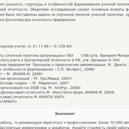
ие сущности, структуры и особенностей формирования учетной полити
кой отчетности. Объектами исследования служат основные аспекты ф
тим были поставлены задачи по изучению понятия учетной политики, 
на бухгалтерскую отчетность предприятия.
ерском учете» от 21.11.96 г. № 129-ФЗ
ету «Учетная политика организации» ПБУ 1/98 (утв. Приказом Минфин
кого учета и бухгалтерской отчетности в РФ, утв. приказом № 34Н
тики предприятия: Принципы и практические рекомендации. М.: Дельта, 
а: особенности формирования – С-П, Экспресс, 2008г.
ет – М.: ИНФРА-М, 2006г.
ика организаций – М.: ГросМедиа, 2007г.
 Основы теории. – М.: Маркетинг, 2007.
организации на 2008 год. М.: КноРус, 2008г.
 (финансовая) отчетность М.: Финстатин-форм, ИНФРА-М, 2004г.
нсовая) отчетность М.:ЮНИТИ 2007г.
 «ГАРАНТ»
Внимание!
аботы, то рекомендуем обратиться к профессионалам. Более 70 000 авт
Бесплатные корректировки и доработки. Узнайте стоимость своей работ