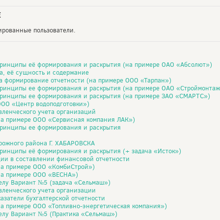
Е
рированные пользователи.
принципы её формирования и раскрытия (на примере ОАО «Абсолют»)
а, её сущность и содержание
на формирование отчетности (на примере ООО «Тарпан»)
принципы ее формирования и раскрытия (на примере ОАО «Строймонтаж
принципы ее формирования и раскрытия (на примере ЗАО «СМАРТС»)
ООО «Центр водоподготовки»)
вленческого учета организаций
на примере ООО «Сервисная компания ЛАК»)
принципы ее формирования и раскрытия
рожного района Г. ХАБАРОВСКА
принципы её формирования и раскрытия (+ задача «Исток»)
ции в составлении финансовой отчетности
на примере ООО «КомбиСтрой»)
на примере ООО «ВЕСНА»)
делу Вариант №5 (задача «Сельмаш»)
вленческого учета организации
азатели бухгалтерской отчетности
на примере ООО «Топливно-энергетическая компания»)
делу Вариант №5 (Практика «Сельмаш»)