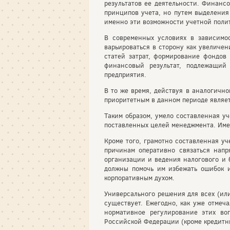
результатов ее деятельности. Финанс
принципов учета, но путем выделения
именно эти возможности учетной полит
В современных условиях в зависимо
варьироваться в сторону как увеличен
статей затрат, формирование фондов 
финансовый результат, подлежащий
предприятия.
В то же время, действуя в аналогично
приоритетным в данном периоде являет
Таким образом, умело составленная у
поставленных целей менеджмента. Имен
Кроме того, грамотно составленная уч
причинам оперативно связаться напр
организации и ведения налогового и б
должны помочь им избежать ошибок и
корпоративным духом.
Универсального решения для всех (ил
существует. Ежегодно, как уже отмеч
нормативное регулирование этих во
Российской Федерации (кроме кредитн