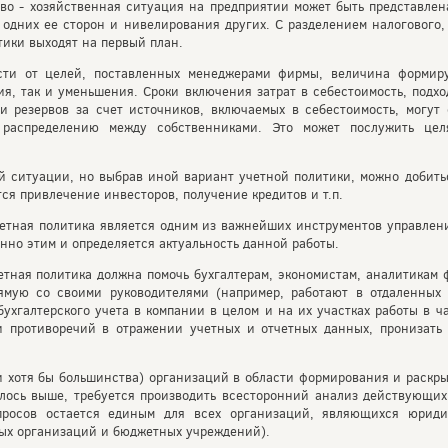
ово - хозяйственная ситуация на предприятии может быть представлен
 одних ее сторон и нивелирования других. С разделением налогового,
ики выходят на первый план.
сти от целей, поставленных менеджерами фирмы, величина формиру
ия, так и уменьшения. Сроки включения затрат в себестоимость, под
и резервов за счет источников, включаемых в себестоимость, могут
 распределению между собственниками. Это может послужить цел
й ситуации, но выбрав иной вариант учетной политики, можно добить
ся привлечение инвесторов, получение кредитов и т.п.
четная политика является одним из важнейших инструментов управле
но этим и определяется актуальность данной работы.
етная политика должна помочь бухгалтерам, экономистам, аналитикам 
ямую со своими руководителями (например, работают в отдаленных
ухгалтерского учета в компании в целом и на их участках работы в 
 противоречий в отражении учетных и отчетных данных, пронизать
и хотя бы большинства) организаций в области формирования и раскр
алось выше, требуется производить всесторонний анализ действующи
просов остается единым для всех организаций, являющихся юриди
ых организаций и бюджетных учреждений).