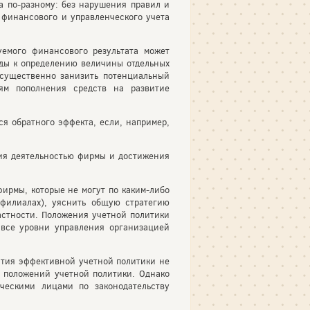
а по-разному: без нарушения правил и
 финансового и управленческого учета
емого финансового результата может
ходы к определению величины отдельных
 существенно занизить потенциальный
ям пополнения средств на развитие
ся обратного эффекта, если, например,
ния деятельностью фирмы и достижения
фирмы, которые не могут по каким-либо
 филиалах), уяснить общую стратегию
частности. Положения учетной политики
 все уровни управления организацией
ытия эффективной учетной политики не
х положений учетной политики. Однако
ческими лицами по законодательству