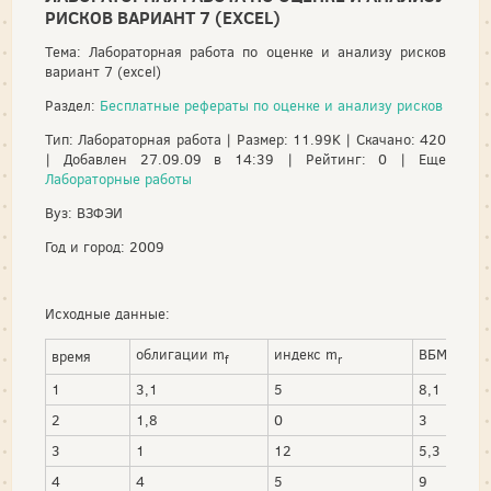
РИСКОВ ВАРИАНТ 7 (EXCEL)
Тема: Лабораторная работа по оценке и анализу рисков
вариант 7 (excel)
Раздел:
Бесплатные рефераты по оценке и анализу рисков
Тип: Лабораторная работа | Размер: 11.99K | Скачано: 420
| Добавлен 27.09.09 в 14:39 | Рейтинг: 0 | Еще
Лабораторные работы
Вуз: ВЗФЭИ
Год и город: 2009
Исходные данные:
облигации m
индекс m
ВБМ m
время
f
r
1
1
3,1
5
8,1
2
1,8
0
3
3
1
12
5,3
4
4
5
9