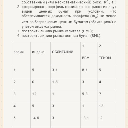
2
собственный (или несистематический) риск, R
, a.;
сформировать портфель минимального риска из двух
видов ценных бумаг при условии, что
обеспечивается доходность портфеля (
m
)
не менее
p
чем по безрисковым ценным бумагам (облигациям) с
учетом индекса рынка.
построить линию рынка капитала (СML);
построить линию рынка ценных бумаг (SML).
1
2
время
индекс
ОБЛИГАЦИИ
ВБМ
ТЕКОМ
1
5
3.1
8.1
5
2
0
1.8
3
4
3
12
1
5.3
7
4
5
3
1
12
5
-4.6
3
-3.1
-2