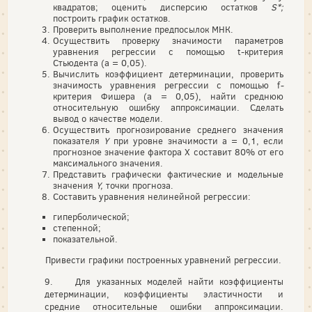
квадратов; оце­нить дисперсию остатков
S
*;
построить график остатков.
Проверить выполнение предпосылок МНК.
Осуществить проверку значимости параметров
уравнения регрессии с помощью t-критерия
Стьюдента (а = 0,05).
Вычислить коэффициент детерминации, проверить
значимость уравнения регрессии с помощью f
-
критерия Фишера (а = 0,05), найти среднюю
относительную ошибку аппроксимации. Сделать
вывод о качестве модели.
Осуществить прогнозирование среднего значения
показате­ля
Y
при уровне значимости а = 0,1, если
прогнозное значе­ние фактора Х составит 80% от его
максимального значения.
Представить графически фактические и модельные
значе­ния
Y
,
точки прогноза.
Составить уравнения нелинейной регрессии:
гиперболической;
степенной;
показательной.
Привести графики построенных уравнений регрессии.
9. Для указанных моделей найти коэффициенты
детерминации, коэффициенты эластичности и
средние относительные ошибки аппроксимации.