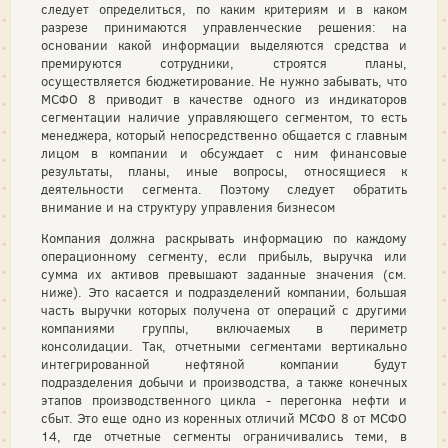
следует определиться, по каким критериям и в каком
разрезе принимаются управленческие решения: на
основании какой информации выделяются средства и
премируются сотрудники, строятся планы,
осуществляется бюджетирование. Не нужно забывать, что
МСФО 8 приводит в качестве одного из индикаторов
сегментации наличие управляющего сегментом, то есть
менеджера, который непосредственно общается с главным
лицом в компании и обсуждает с ним финансовые
результаты, планы, иные вопросы, относящиеся к
деятельности сегмента. Поэтому следует обратить
внимание и на структуру управления бизнесом
Компания должна раскрывать информацию по каждому
операционному сегменту, если прибыль, выручка или
сумма их активов превышают заданные значения (см.
ниже). Это касается и подразделений компании, большая
часть выручки которых получена от операций с другими
компаниями группы, включаемых в периметр
консолидации. Так, отчетными сегментами вертикально
интегрированной нефтяной компании будут
подразделения добычи и производства, а также конечных
этапов производственного цикла - перегонка нефти и
сбыт. Это еще одно из коренных отличий МСФО 8 от МСФО
14, где отчетные сегменты ограничивались теми, в