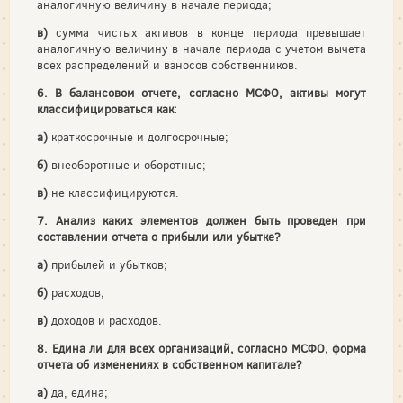
аналогичную величину в начале периода;
в)
сумма чистых активов в конце периода превышает
аналогичную величину в начале периода с учетом вычета
всех распределений и взносов собственников.
6. В балансовом отчете, согласно МСФО, активы могут
классифицироваться как:
а)
краткосрочные и долгосрочные;
б)
внеоборотные и оборотные;
в)
не классифицируются.
7. Анализ каких элементов должен быть проведен при
составлении отчета о прибыли или убытке?
а)
прибылей и убытков;
б)
расходов;
в)
доходов и расходов.
8. Едина ли для всех организаций, согласно МСФО, форма
отчета об изменениях в собственном капитале?
а)
да, едина;