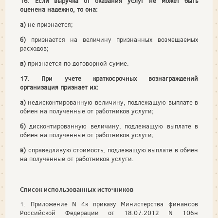
16. Если выручка от оказания услуг не может быть
оценена надежно, то она:
а)
не признается;
б)
признается на величину признанных возмещаемых
расходов;
в)
признается по договорной сумме.
17. При учете краткосрочных вознаграждений
организация признает их:
а)
недисконтированную величину, подлежащую выплате в
обмен на полученные от работников услуги;
б)
дисконтированную величину, подлежащую выплате в
обмен на полученные от работников услуги;
в)
справедливую стоимость, подлежащую выплате в обмен
на полученные от работников услуги.
Список использованных источников
1. Приложение N 4к приказу Министерства финансов
Российской Федерации от 18.07.2012 N 106н