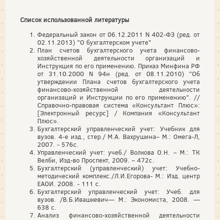
Список использованной литературы
Федеральный закон от 06.12.2011 N 402-ФЗ (ред. от
02.11.2013) "О бухгалтерском учете"
План счетов бухгалтерского учета финансово-
хозяйственной деятельности организаций и
Инструкция по его применению. Приказ Минфина РФ
от 31.10.2000 N 94н (ред. от 08.11.2010) "Об
утверждении Плана счетов бухгалтерского учета
финансово-хозяйственной деятельности
организаций и Инструкции по его применению". //
Справочно-правовая система «Консультант Плюс»:
[Электронный ресурс] / Компания «Консультант
Плюс».
Бухгалтерский управленческий учет: Учебник для
вузов. 4-е изд., стер./ М.А. Вахрушина– М.: Омега-Л,
2007. - 576с.
Управленческий учет: учеб./ Волкова О.Н. – М.: ТК
Велби, Изд-во Проспект, 2009. – 472с.
Бухгалтерский (управленческий) учет: Учебно-
методический комплекс./Л.И.Егорова- М.: Изд. центр
ЕАОИ. 2008. - 111 с.
Бухгалтерский управленческий учет: Учеб. для
вузов. /В.Б.Ивашкевич— М.: Экономиста, 2008. —
638 с.
Анализ финансово-хозяйственной деятельности