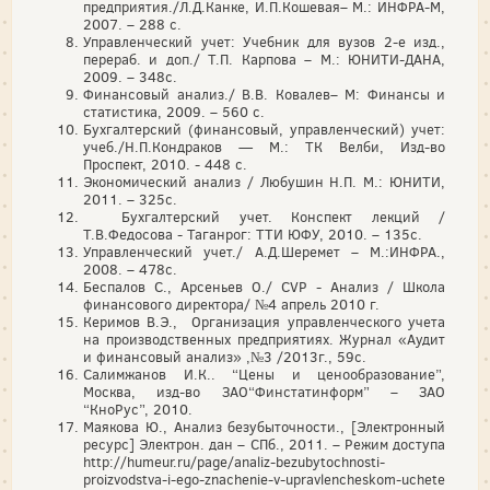
предприятия./Л.Д.Канке, И.П.Кошевая– М.: ИНФРА-М,
2007. – 288 с.
Управленческий учет: Учебник для вузов 2-е изд.,
перераб. и доп./ Т.П. Карпова – М.: ЮНИТИ-ДАНА,
2009. – 348с.
Финансовый анализ./ В.В. Ковалев– М: Финансы и
статистика, 2009. – 560 с.
Бухгалтерский (финансовый, управленческий) учет:
учеб./Н.П.Кондраков — М.: ТК Велби, Изд-во
Проспект, 2010. - 448 с.
Экономический анализ / Любушин Н.П. М.: ЮНИТИ,
2011. – 325с.
Бухгалтерский учет. Конспект лекций /
Т.В.Федосова - Таганрог: ТТИ ЮФУ, 2010. – 135с.
Управленческий учет./ А.Д.Шеремет – М.:ИНФРА.,
2008. – 478с.
Беспалов С., Арсеньев О./ CVP - Анализ / Школа
финансового директора/ №4 апрель 2010 г.
Керимов В.Э.,
Организация управленческого учета
на производственных предприятиях. Журнал «Аудит
и финансовый анализ» ,№3 /2013г., 59с.
Салимжанов И.К.. “Цены и ценообразование”,
Москва, изд-во ЗАО“Финстатинформ” – ЗАО
“КноРус”, 2010.
Маякова Ю., Анализ безубыточности., [Электронный
ресурс] Электрон. дан – СПб., 2011. – Режим доступа
http://humeur.ru/page/analiz-bezubytochnosti-
proizvodstva-i-ego-znachenie-v-upravlencheskom-uchete