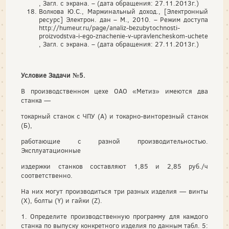
, Загл. с экрана. – (дата обращения: 27.11.2013г.)
Волкова Ю.С., Маржинальный доход., [Электронный
ресурс] Электрон. дан – М., 2010. – Режим доступа
http://humeur.ru/page/analiz-bezubytochnosti-
proizvodstva-i-ego-znachenie-v-upravlencheskom-uchete
, Загл. с экрана. – (дата обращения: 27.11.2013г.)
Условие Задачи №5.
В производственном цехе ОАО «Метиз» имеются два
станка —
токарный станок с ЧПУ (А) и токарно-винторезный станок
(Б),
работающие с разной производительностью.
Эксплуатационные
издержки станков составляют 1,85 и 2,85 руб./ч
соответственно.
На них могут производиться три разных изделия — винты
(Х), болты (Y) и гайки (Z).
1. Определите производственную программу для каждого
станка по выпуску конкретного изделия по данным табл. 5: