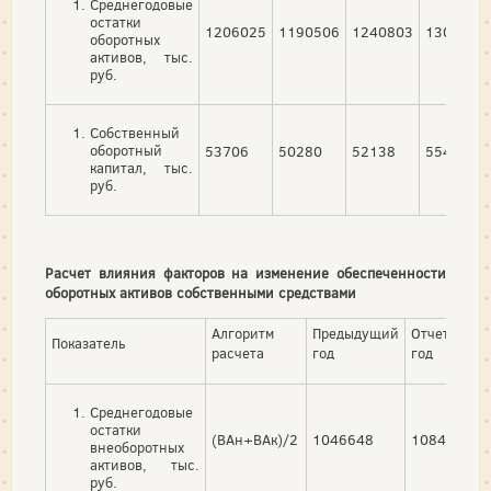
Среднегодовые
остатки
1206025
1190506
1240803
1304201
оборотных
активов, тыс.
руб.
Собственный
оборотный
53706
50280
52138
55420
капитал, тыс.
руб.
Расчет влияния факторов на изменение обеспеченности
оборотных активов собственными средствами
Алгоритм
Предыдущий
Отчетный
Показатель
расчета
год
год
Среднегодовые
остатки
(ВАн+ВАк)/2
1046648
1084902
внеоборотных
активов, тыс.
руб.