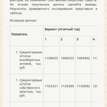
факторов на изменение собственных оборотных средств.
На основе полученных данных сделайте выводы.
Результаты проведенного исследования представьте в
таблице.
Исходные данные:
Вариант (отчетный год)
Показатель
1
2
3
4
Среднегодовые
остатки
1109625
1096523
1084902
1123405
внеоборотных
активов, тыс.
руб.
Среднегодовые
остатки
1163331
1120380
1150692
1206500
собственного
капитала, тыс.
руб.