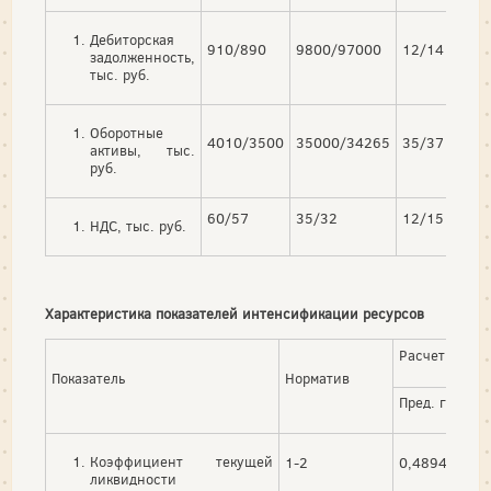
Дебиторская
910/890
9800/97000
12/14
11
задолженность,
тыс. руб.
Оборотные
4010/3500
35000/34265
35/37
31
активы, тыс.
руб.
60/57
35/32
12/15
15
НДС, тыс. руб.
Характеристика показателей интенсификации ресурсов
Расчетные д
Показатель
Норматив
Пред. год
Коэффициент текущей
1-2
0,4894
ликвидности