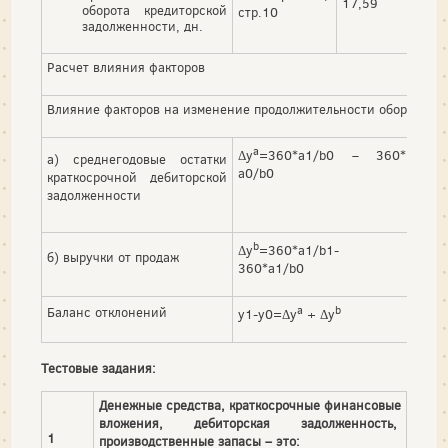
17,59
-
оборота кредиторской
стр.10
задолженности, дн.
Расчет влияния факторов
Влияние факторов на изменение продолжительности оборота де
а
Δу
=360*а1/b0 – 360*
а) среднегодовые остатки
а0/b0
краткосрочной дебиторской
-
задолженности
b
Δу
=360*а1/b1-
б) выручки от продаж
-
360*а1/b0
а
b
Баланс отклонений
-
у1-у0=Δу
+ Δу
Тестовые задания:
Денежные средства, краткосрочные финансовые
вложения, дебиторская задолженность,
1
производственные запасы – это: