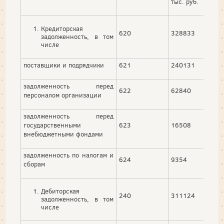
тыс. руб.
%
Кредиторская
620
328833
100,
задолженность, в том
числе
поставщики и подрядчики
621
240131
73,0
задолженность перед
622
62840
19,1
персоналом организации
задолженность перед
государственными
623
16508
5,02
внебюджетными фондами
задолженность по налогам и
624
9354
2,84
сборам
Дебиторская
240
311124
100,
задолженность, в том
числе