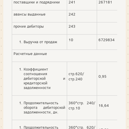
поставщики и подрядчики
241
267181
85,8
авансы выданные
242
0,00
прочие дебиторы
243
0,00
10
6729834
Выручка от продаж
Расчетные данные
Коэффициент
соотношения
стр.620/
0,95
-
дебиторской и
стр.240
кредиторской
задолженности
Продолжительность
360*стр. 240/
16,64
-
оборота дебиторской
стр.10
задолженности, дн.
Продолжительность
360*стр. 620/