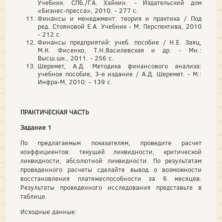
Учебник. СПб./Г.А. Хайкин. - Издательский дом
«Бизнес-пресса», 2010. - 277 с.
Финансы и менеджмент: теория и практика / Под
ред. Стояновой Е.А. Учебник - М: Перспектива, 2010
- 212 с.
Финансы предприятий: учеб. пособие / Н.Е. Заяц,
М.К. Фисенко, Т.Н.Василевская и др. - Мн.:
Высш.шк., 2011. - 256 с.
Шеремет, А.Д. Методика финансового анализа:
учебное пособие, 3-е издание / А.Д. Шеремет. - М.:
Инфра-М, 2010. - 139 с.
ПРАКТИЧЕСКАЯ ЧАСТЬ
Задание 1
По предлагаемым показателям, проведите расчет
коэффициентов: текущей ликвидности, критической
ликвидности, абсолютной ликвидности. По результатам
проведенного расчеты сделайте вывод о возможности
восстановления платежеспособности за 6 месяцев.
Результаты проведенного исследования представьте в
таблице.
Исходные данные: