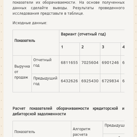
показатели их оборачиваемости. На основе полученных
данных сделайте выводы. Результаты проведенного
исследования представьте в таблице.
Исходные данные:
Вариант (отчетный год)
Показатель
1
2
3
4
Отчетный
6811655
7025604
6901246
672563
год
Выручка
от
продаж
Предыдущий
6432626
6925430
6729834
665024
год
Расчет показателей оборачиваемости кредиторской и
дебиторской задолженности
Предыдущий год
Алгоритм
Показатель
расчета