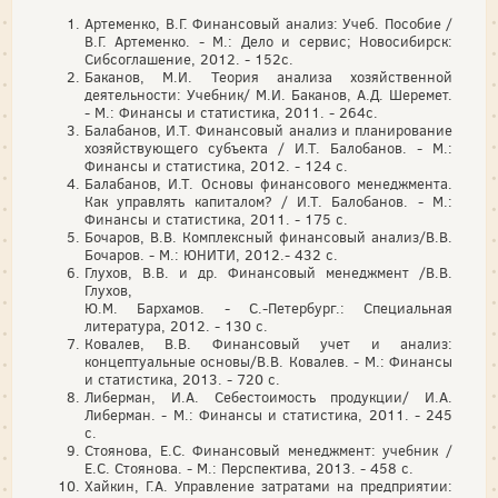
Артеменко, В.Г. Финансовый анализ: Учеб. Пособие /
В.Г. Артеменко. - М.: Дело и сервис; Новосибирск:
Сибсоглашение, 2012. - 152с.
Баканов, М.И. Теория анализа хозяйственной
деятельности: Учебник/ М.И. Баканов, А.Д. Шеремет.
- М.: Финансы и статистика, 2011. - 264с.
Балабанов, И.Т. Финансовый анализ и планирование
хозяйствующего субъекта / И.Т. Балобанов. - М.:
Финансы и статистика, 2012. - 124 с.
Балабанов, И.Т. Основы финансового менеджмента.
Как управлять капиталом? / И.Т. Балобанов. - М.:
Финансы и статистика, 2011. - 175 с.
Бочаров, В.В. Комплексный финансовый анализ/В.В.
Бочаров. - М.: ЮНИТИ, 2012.- 432 с.
Глухов, В.В. и др. Финансовый менеджмент /В.В.
Глухов,
Ю.М. Бархамов. - С.-Петербург.: Специальная
литература, 2012. - 130 с.
Ковалев, В.В. Финансовый учет и анализ:
концептуальные основы/В.В. Ковалев. - М.: Финансы
и статистика, 2013. - 720 с.
Либерман, И.А. Себестоимость продукции/ И.А.
Либерман. - М.: Финансы и статистика, 2011. - 245
с.
Стоянова, Е.С. Финансовый менеджмент: учебник /
Е.С. Стоянова. - М.: Перспектива, 2013. - 458 с.
Хайкин, Г.А. Управление затратами на предприятии: