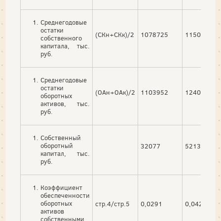
Среднегодовые
остатки
(СКн+СКк)/2
1078725
1150692
собственного
капитала, тыс.
руб.
Среднегодовые
остатки
(ОАн+ОАк)/2
1103952
1240803
оборотных
активов, тыс.
руб.
Собственный
оборотный
32077
52138
капитал, тыс.
руб.
Коэффициент
обеспеченности
оборотных
стр.4/стр.5
0,0291
0,0420
активов
собственными