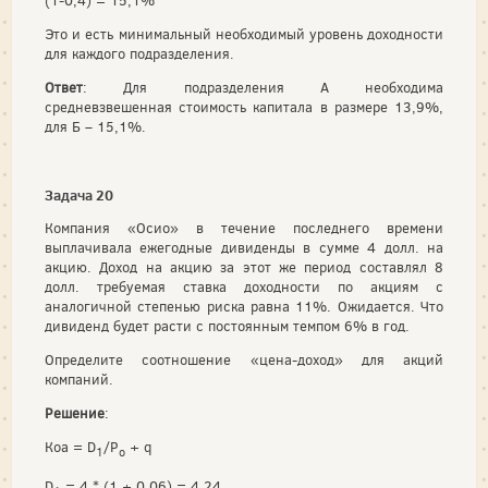
(1-0,4) = 15,1%
Это и есть минимальный необходимый уровень доходности
для каждого подразделения.
Ответ
: Для подразделения А необходима
средневзвешенная стоимость капитала в размере 13,9%,
для Б – 15,1%.
Задача 20
Компания «Осио» в течение последнего времени
выплачивала ежегодные дивиденды в сумме 4 долл. на
акцию. Доход на акцию за этот же период составлял 8
долл. требуемая ставка доходности по акциям с
аналогичной степенью риска равна 11%. Ожидается. Что
дивиденд будет расти с постоянным темпом 6% в год.
Определите соотношение «цена-доход» для акций
компаний.
Решение
:
Коа = D
/P
+ q
1
o
D
= 4 * (1 + 0,06) = 4,24