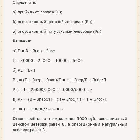
Определить:
а) прибыль от продаж (П);
б) операционный ценовой левередж (Рц);
в) операционный натуральный левередж (Рн).
Решение
:
а) П = В – Зпер – Зпос
П = 40000 – 25000 – 10000 = 5000
б) Рц = В/П
Рц = (П + Зпер + Зпос)/П = 1 + Зпер/П + Зпос/П
Рц = 1 + 25000/5000 + 10000/5000 = 8
в) Рн = (В – Зпер)/П = (П + Зпос)/П = 1 + Зпос/П
Рн = 1 + 10000/5000 = 3
Ответ
: прибыль от продаж равна 5000 руб., операционный
ценовой левердж равен 8, а операционный натуральный
левердж равен 3.