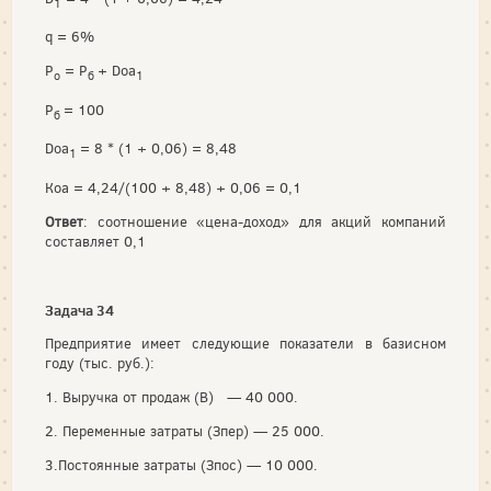
1
q = 6%
P
= P
+ Doa
o
б
1
P
= 100
б
Doa
= 8 * (1 + 0,06) = 8,48
1
Коа = 4,24/(100 + 8,48) + 0,06 = 0,1
Ответ
: соотношение «цена-доход» для акций компаний
составляет 0,1
Задача 34
Предприятие имеет следующие показатели в базисном
году (тыс. руб.):
1. Выручка от продаж (В) — 40 000.
2. Переменные затраты (Зпер) — 25 000.
3.Постоянные затраты (Зпос) — 10 000.