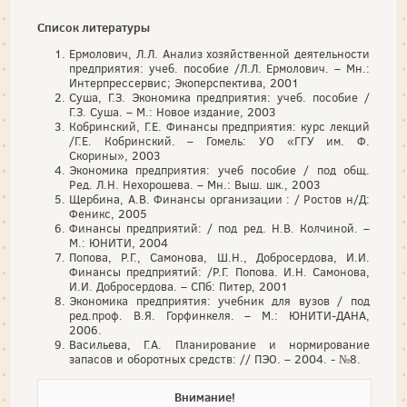
Список литературы
Ермолович, Л.Л. Анализ хозяйственной деятельности
предприятия: учеб. пособие /Л.Л. Ермолович. – Мн.:
Интерпрессервис; Экоперспектива, 2001
Суша, Г.З. Экономика предприятия: учеб. пособие /
Г.З. Суша. – М.: Новое издание, 2003
Кобринский, Г.Е. Финансы предприятия: курс лекций
/Г.Е. Кобринский. – Гомель: УО «ГГУ им. Ф.
Скорины», 2003
Экономика предприятия: учеб пособие / под общ.
Ред. Л.Н. Нехорошева. – Мн.: Выш. шк., 2003
Щербина, А.В. Финансы организации : / Ростов н/Д:
Феникс, 2005
Финансы предприятий: / под ред. Н.В. Колчиной. –
М.: ЮНИТИ, 2004
Попова, Р.Г., Самонова, Ш.Н., Добросердова, И.И.
Финансы предприятий: /Р.Г. Попова. И.Н. Самонова,
И.И. Добросердова. – СПб: Питер, 2001
Экономика предприятия: учебник для вузов / под
ред.проф. В.Я. Горфинкеля. – М.: ЮНИТИ-ДАНА,
2006.
Васильева, Г.А. Планирование и нормирование
запасов и оборотных средств: // ПЭО. – 2004. - №8.
Внимание!