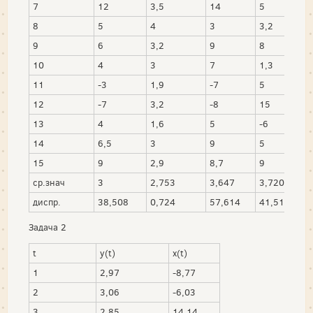
7
12
3,5
14
5
8
5
4
3
3,2
9
6
3,2
9
8
10
4
3
7
1,3
11
-3
1,9
-7
5
12
-7
3,2
-8
15
13
4
1,6
5
-6
14
6,5
3
9
5
15
9
2,9
8,7
9
ср.знач
3
2,753
3,647
3,720
диспр.
38,508
0,724
57,614
41,511
Задача 2
t
y(t)
x(t)
1
2,97
-8,77
2
3,06
-6,03
3
2,85
14,14