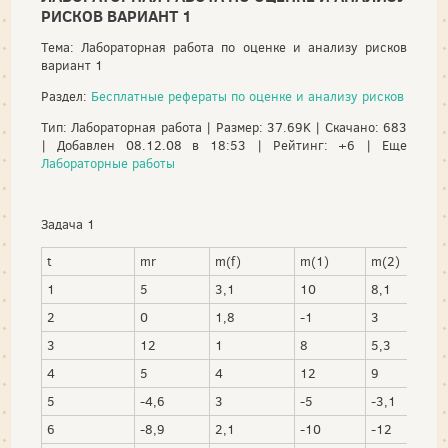
РИСКОВ ВАРИАНТ 1
Тема: Лабораторная работа по оценке и анализу рисков
вариант 1
Раздел:
Бесплатные рефераты по оценке и анализу рисков
Тип: Лабораторная работа | Размер: 37.69K | Скачано: 683
| Добавлен 08.12.08 в 18:53 | Рейтинг: +6 | Еще
Лабораторные работы
Задача 1
t
mr
m(f)
m(1)
m(2)
1
5
3,1
10
8,1
2
0
1,8
-1
3
3
12
1
8
5,3
4
5
4
12
9
5
-4,6
3
-5
-3,1
6
-8,9
2,1
-10
-12