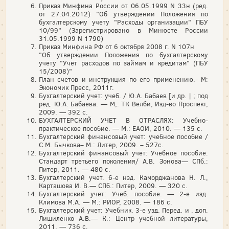
Приказ Минфина России от 06.05.1999 N 33н (ред.
от 27.04.2012) "Об утверждении Положения по
бухгалтерскому учету "Расходы организации" ПБУ
10/99" (Зарегистрировано в Минюсте России
31.05.1999 N 1790)
Приказ Минфина РФ от 6 октября 2008 г. N 107н
"Об утверждении Положения по бухгалтерскому
учету "Учет расходов по займам и кредитам" (ПБУ
15/2008)"
План счетов и инструкция по его применению.- М:
Экономик Пресс, 2011г.
Бухгалтерский учет: учеб. / Ю.А. Бабаев [и др. | ; под
ред. Ю.А. Бабаева. — М,: ТК Велби, Изд-во Проспект,
2009. — 392 с.
БУХГАЛТЕРСКИЙ УЧЕТ В ОТРАСЛЯХ: Учебно­-
практическое пособие. — М.: ЕАОИ, 2010. — 135 с.
Бухгалтерский финансовый учет: учебное пособие /
С.М. Бычкова– М.: Литер, 2009. – 527с.
Бухгалтерский финансовый учет: Учебное пособие.
Стандарт третьего поколения/ А.В. Зонова— СПб.:
Питер, 2011. — 480 с.
Бухгалтерский учет. 6-е нзд. Каморджанова Н. Л.,
Карташова И. В.— СПб.: Питер, 2009. — 320 с.
Бухгалтерский учет: Учеб. пособие. — 2-е изд.
Климова М.А. — М.: РИОР, 2008. — 186 с.
Бухгалтерский учет: Учебник. 3-е узд. Перед. и . доп.
Лишиленко А.В.— К.: Центр учебной литера­туры,
2011. — 736 с.