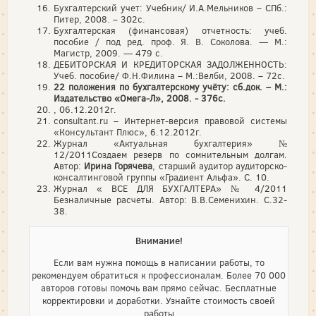
Бухгалтерский учет: Учебник/ И.А.Мельников – СПб.:
Питер, 2008. – 302с.
Бухгалтерская (финансовая) отчетность: учеб.
пособие / под ред. проф. Я. В. Соколова. — М.:
Магистр, 2009. — 479 с.
ДЕБИТОРСКАЯ И КРЕДИТОРСКАЯ ЗАДОЛЖЕННОСТЬ:
Учеб. пособие/ Ф.Н.Филина – М.:Велби, 2008. – 72с.
22 положения по бухгалтерскому учёту: сб.док. – М.:
Издательство «Омега-Л», 2008. - 376с.
, 06.12.2012г.
consultant.ru – Интернет-версия правовой системы
«Консультант Плюс», 6.12.2012г.
Журнал «Актуальная бухгалтерия» №
12/2011Создаем резерв по сомнительным долгам.
Автор:
Ирина Горячева
, старший аудитор аудиторско-
консалтинговой группы «Градиент Альфа». С. 10.
Журнал « ВСЕ ДЛЯ БУХГАЛТЕРА» № 4/2011
Безналичные расчеты. Автор: В.В.Семенихин. С.32-
38.
Внимание!
Если вам нужна помощь в написании работы, то
рекомендуем обратиться к профессионалам. Более 70 000
авторов готовы помочь вам прямо сейчас. Бесплатные
корректировки и доработки. Узнайте стоимость своей
работы