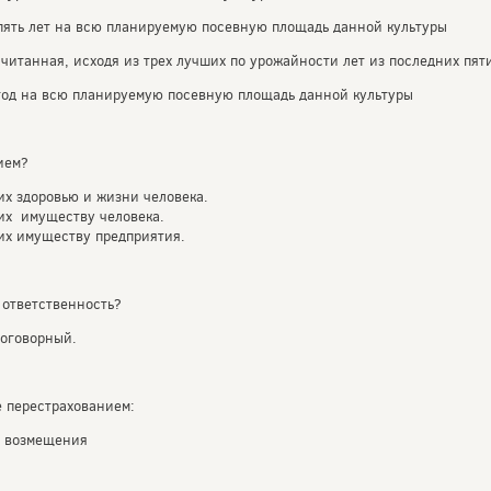
пять лет на всю планируемую посевную площадь данной культуры
считанная, исходя из трех лучших по урожайности лет из последних пят
 год на всю планируемую посевную площадь данной культуры
ием?
х здоровью и жизни человека.
их имуществу человека.
их имуществу предприятия.
 ответственность?
оговорный.
 перестрахованием:
е возмещения