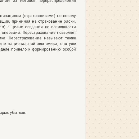
Одним из методов перераспределения
анизациями (страховщиками) по поводу
овщик, принимая на страхование риски,
ам) с целью создания по возможности
 операций. Перестрахование позволяет
ка. Перестрахование называют также
вне национальной экономики, оно уже
 деле привело к формированию особой
орых убытков.