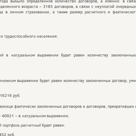
ода выбыло определенное количество договоров, а именно: в связ
еделенного возраста – 3185 договоров, в связи с неуплатой очередных
да в личном страховании, а также размер расчетного и фактическог
и трудоспособного населения:
ий
в
натуральном
выражении будет равен количеству заключенных
енежном
выражении будет равен количеству заключенных договор, ум
16216 руб.
азнице фактически заключенных договоров и договоров, прекративших 
= 40921 – в
натуральном
выражении;
й портфель расчетный
будет равен:
452 руб.