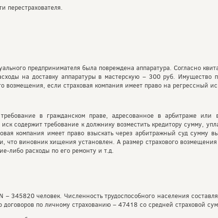
и перестрахователя.
ального предпринимателя была повреждена аппаратура. Согласно квит
 расходы на доставку аппаратуры в мастерскую – 300 руб. Имущество 
ого возмещения, если страховая компания имеет право на регрессный ис
е требование в гражданском праве, адресованное в арбитраже или 
иск содержит требование к должнику возместить кредитору сумму, уп
аховая компания имеет право взыскать через арбитражный суд сумму 
, что виновник хищения установлен. А размер страхового возмещения с
ие-либо расходы по его ремонту и т.д.
N – 345820 человек. Численность трудоспособного населения составл
о договоров по личному страхованию – 47418 со средней страховой су