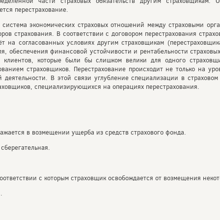
ределенной части страховых обязательств другим страховщикам. 
ется перестрахование.
— система экономических страховых отношений между страховыми орг
ров страхования. В соответствии с договором перестрахования страх
ёт на согласованных условиях другим страховщикам (перестраховщик
ля, обеспечения финансовой устойчивости и рентабельности страховых
и клиентов, которые были бы слишком велики для одного страховщи
ванием страховщиков. Перестрахование происходит не только на уро
 деятельности. В этой связи углубление специализации в страховом
аховщиков, специализирующихся на операциях перестрахования.
ажается в возмещении ущерба из средств страхового фонда.
 сберегательная.
 соответствии с которым страховщик освобождается от возмещения некот
.