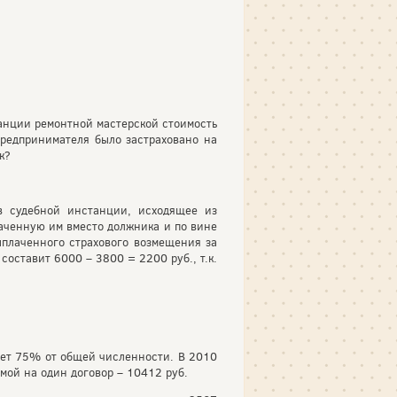
анции ремонтной мастерской стоимость
предпринимателя было застраховано на
к?
в судебной инстанции, исходящее из
лаченную им вместо должника и по вине
выплаченного страхового возмещения за
оставит 6000 – 3800 = 2200 руб., т.к.
яет 75% от общей численности. В 2010
ммой на один договор – 10412 руб.