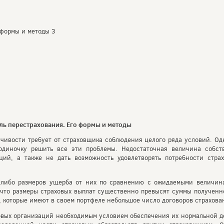
 формы и методы 3
ль перестрахования. Его формы и методы
чивости требует от страховщика соблюдения целого ряда условий. Одн
одиночку решить все эти проблемы. Недостаточная величина собст
ций, а также не дать возможность удовлетворять потребности стра
 либо размеров ущерба от них по сравнению с ожидаемыми величина
 что размеры страховых выплат существенно превысят суммы полученн
, которые имеют в своем портфеле небольшое число договоров страхова
ховых организаций необходимым условием обеспечения их нормальной 