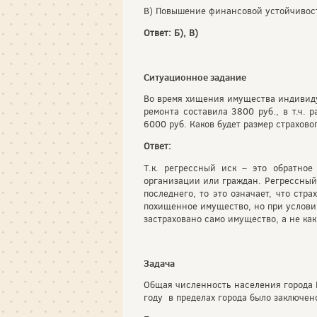
В) Повышение финансовой устойчивост
Ответ: Б), В)
Ситуационное задание
Во время хищения имущества индивиду
ремонта составила 3800 руб., в т.ч.
6000 руб. Каков будет размер страхов
Ответ:
Т.к. регрессный иск – это обратно
организации или граждан. Регрессный 
последнего, то это означает, что стр
похищенное имущество, но при условии
застраховано само имущество, а не как
Задача
Общая численность населения города 
году в пределах города было заключен