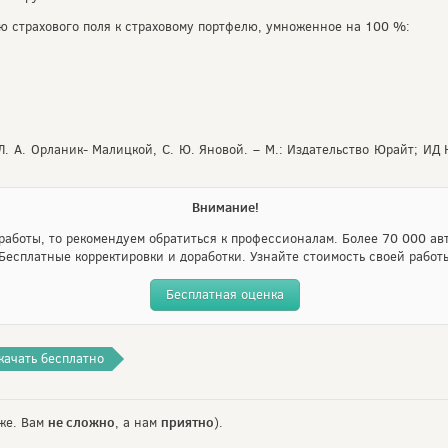
ю страхового поля к страховому портфелю, умноженное на 100 %:
 Л. А. Орланик- Малицкой, С. Ю. Яновой. – М.: Издательство Юрайт; ИД
Внимание!
аботы, то рекомендуем обратиться к профессионалам. Более 70 000 авт
Бесплатные корректировки и доработки. Узнайте стоимость своей работ
Бесплатная оценка
качать бесплатно
не сложно
приятно
же. Вам
, а нам
).