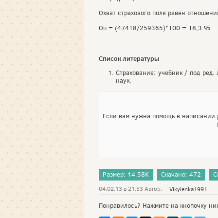
Охват страхового поля равен отношени
Оп = (47418/259365)*100 = 18,3 %.
Список литературы
Страхование: учебник / под ред.
наук.
Если вам нужна помощь в написании р
Размер: 14.58K
Скачано: 472
С
04.02.13 в 21:53 Автор:
Vikylenka1991
Понравилось? Нажмите на кнопочку ни