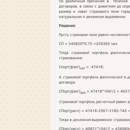
По различным причинам в течение г
договоров, в связи с дожитием до опр
размер и охват страхового поля горо
натуральном и денежном выражении.
Решение:
Пусть
страховое поле
равно численност
СП = 345820*0,75 =259365 чел.
Тогда
страховой портфель фактическ
страхованию:
Спорт(факт)
= 47418;
нат
А
страховой портфель фактический
в
д
договора:
СПорт(факт)
= 47418*10412 = 4937
ден
Страховой портфель расчетный
равен р
СПорт(расч) = 47418-2567-3185-745 
Тогда в
денежном
выражении
страхово
СПорт(расч) = 40921*10412 = 426069