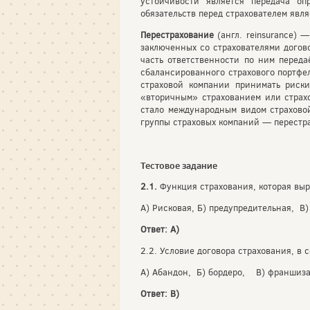
устойчивости является передача оп
обязательств перед страхователем явля
Перестрахование
(англ. reinsurance) 
заключенных со страхователями догово
часть ответственности по ним переда
сбалансированного страхового портфе
страховой компании принимать риск
«вторичным» страхованием или страхо
стало международным видом страховой
группы страховых компаний — перестр
Тестовое задание
2.1.
Функция страхования, которая выр
А) Рисковая, Б) предупредительная, В)
Ответ: А)
2.2. Условие договора страхования, в
А) Абандон, Б) бордеро, В) франшиза
Ответ: В)