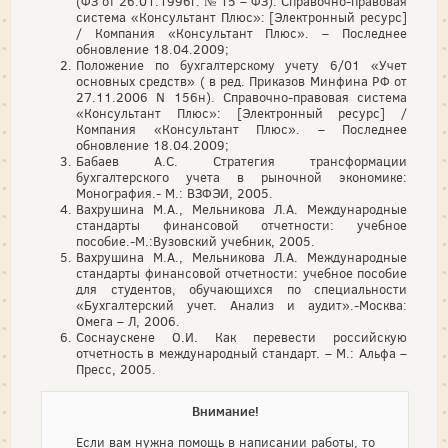
(ФЗ от 26.01.1996г. № 15 – ФЗ). Справочно-правовая
система «Консультант Плюс»: [Электронный ресурс]
/ Компания «Консультант Плюс». – Последнее
обновление 18.04.2009;
Положение по бухгалтерскому учету 6/01 «Учет
основных средств» ( в ред. Приказов Минфина РФ от
27.11.2006 N 156н). Справочно-правовая система
«Консультант Плюс»: [Электронный ресурс] /
Компания «Консультант Плюс». – Последнее
обновление 18.04.2009;
Бабаев А.С. Стратегия трансформации
бухгалтерского учета в рыночной экономике:
Монография.- М.: ВЗФЭИ, 2005.
Вахрушина М.А., Мельникова Л.А. Международные
стандарты финансовой отчетности: учебное
пособие.-М.:Вузовский учебник, 2005.
Вахрушина М.А., Мельникова Л.А. Международные
стандарты финансовой отчетности: учебное пособие
для студентов, обучающихся по специальности
«Бухгалтерский учет. Анализ и аудит».-Москва:
Омега – Л, 2006.
Соснаускене О.И. Как перевести российскую
отчетность в международный стандарт. – М.: Альфа –
Пресс, 2005.
Внимание!
Если вам нужна помощь в написании работы, то