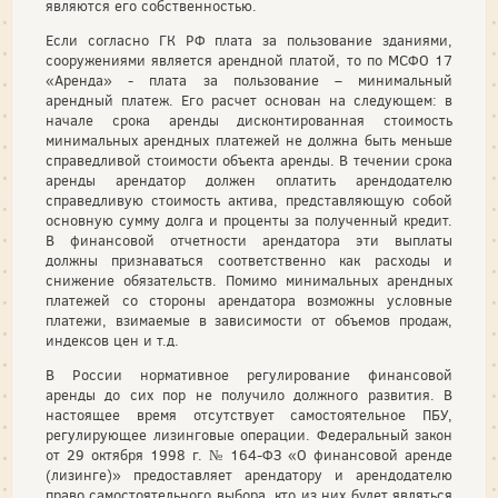
являются его собственностью.
Если согласно ГК РФ плата за пользование зданиями,
сооружениями является арендной платой, то по МСФО 17
«Аренда» - плата за пользование – минимальный
арендный платеж. Его расчет основан на следующем: в
начале срока аренды дисконтированная стоимость
минимальных арендных платежей не должна быть меньше
справедливой стоимости объекта аренды. В течении срока
аренды арендатор должен оплатить арендодателю
справедливую стоимость актива, представляющую собой
основную сумму долга и проценты за полученный кредит.
В финансовой отчетности арендатора эти выплаты
должны признаваться соответственно как расходы и
снижение обязательств. Помимо минимальных арендных
платежей со стороны арендатора возможны условные
платежи, взимаемые в зависимости от объемов продаж,
индексов цен и т.д.
В России нормативное регулирование финансовой
аренды до сих пор не получило должного развития. В
настоящее время отсутствует самостоятельное ПБУ,
регулирующее лизинговые операции. Федеральный закон
от 29 октября 1998 г. № 164-ФЗ «О финансовой аренде
(лизинге)» предоставляет арендатору и арендодателю
право самостоятельного выбора, кто из них будет являться