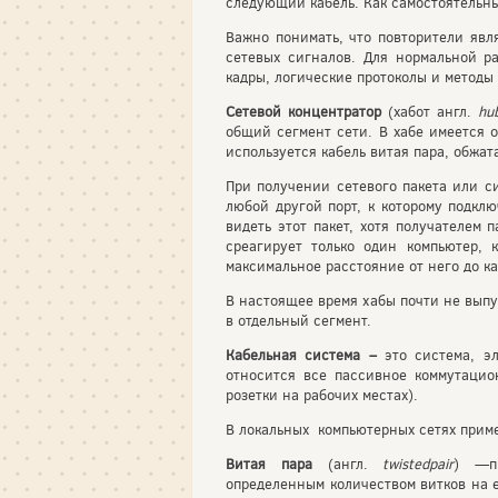
следующий кабель. Как самостоятельны
Важно понимать, что повторители явл
сетевых сигналов. Для нормальной р
кадры, логические протоколы и методы 
Сетевой концентратор
(хабот англ.
hu
общий сегмент сети. В хабе имеется о
используется кабель витая пара, обжа
При получении сетевого пакета или с
любой другой порт, к которому подклю
видеть этот пакет, хотя получателем 
среагирует только один компьютер, 
максимальное расстояние от него до к
В настоящее время хабы почти не вып
в отдельный сегмент.
Кабельная система –
это система, э
относится все пассивное коммутацио
розетки на рабочих местах).
В локальных компьютерных сетях приме
Витая пара
(англ.
twistedpair
) —п
определенным количеством витков на 