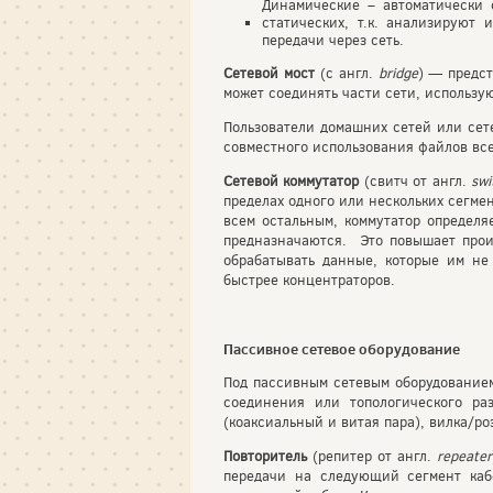
Динамические – автоматически 
статических, т.к. анализируют
передачи через сеть.
Сетевой мост
(с англ.
bridge
) — предс
может соединять части сети, использу
Пользователи домашних сетей или сет
совместного использования файлов все
Сетевой коммутатор
(свитч от англ.
swi
пределах одного или нескольких сегмен
всем остальным, коммутатор определя
предназначаются. Это повышает произ
обрабатывать данные, которые им не
быстрее концентраторов.
Пассивное сетевое оборудование
Под пассивным сетевым оборудованием
соединения или топологического раз
(коаксиальный и витая пара), вилка/роз
Повторитель
(репитер от англ.
repeater
передачи на следующий сегмент каб