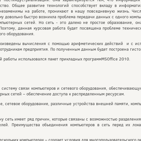
ество. Общее развитие технологий способствует вкладу в информат
 незаменимы на работе, проникают в нашу повседневную жизнь. Чис
у довольно быстро возникла проблема передачи данных с одного компь
ьютерных сетей. Но сеть - это далеко не простое образование, она
Поэтому, данная курсовая работа будет посвящена проблеме техничес
ого оборудования.
произведены вычисления с помощью арифметических действий и с ис
отрудникам предприятия. По полученным данным будет построена гисто
 работы использовался пакет прикладных программMSOffice 2010.
 систему связи компьютеров и сетевого оборудования, обеспечивающ
рных сетей – обеспечение доступа к распределенным ресурсам.
, сетевое оборудование, различные устройства внешней памяти, комп
у сеть имеет ряд причин, которые связаны с возможностью разделени
елей. Преимущества объединения компьютеров в сеть перед их лок
скольких компьютерах – создает условия для многопользовательского р