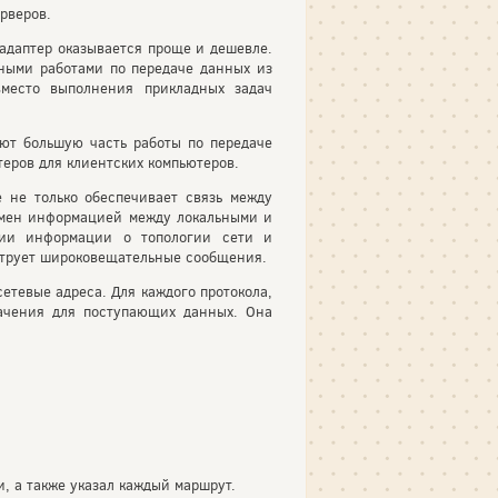
рверов.
адаптер оказывается проще и дешевле.
нными работами по передаче данных из
вместо выполнения прикладных задач
ют большую часть работы по передаче
теров для клиентских компьютеров.
 не только обеспечивает связь между
бмен информацией между локальными и
нии информации о топологии сети и
ьтрует широковещательные сообщения.
етевые адреса. Для каждого протокола,
начения для поступающих данных. Она
, а также указал каждый маршрут.