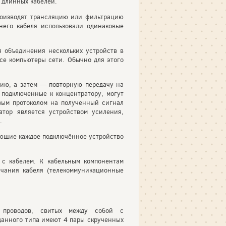
 длинных кабелей.
роизводят трансляцию или фильтрацию
него кабеля использовали одинаковые
 объединения нескольких устройств в
все компьютеры сети. Обычно для этого
цию, а затем — повторную передачу на
, подключенные к концентратору, могут
тевым протоколом на полученный сигнал
атор является устройством усиления,
.
яющие каждое подключённое устройство
 с кабелем. К кабельным компонентам
нчания кабеля (телекоммуникационные
 проводов, свитых между собой с
данного типа имеют 4 пары скрученных