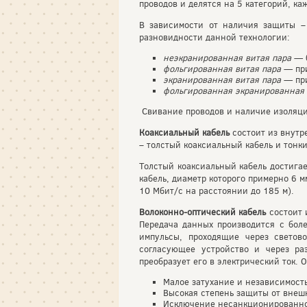
проводов и делятся на 5 категорий, к
В зависимости от наличия защиты –
разновидности данной технологии:
неэкранированная витая пара
— б
фольгированная витая пара
— пр
экранированная витая пара
— при
фольгированная экранированная 
Свивание проводов и наличие изоляци
Коаксиальный кабель
состоит из внутр
– толстый коаксиальный кабель и тонки
Толстый коаксиальный кабель достигае
кабель, диаметр которого примерно 6 м
10 Мбит/с на расстоянии до 185 м).
Волоконно-оптический кабель
состоит 
Передача данных производится с боле
импульсы, проходящие через светово
согласующее устройство и через ра
преобразует его в электрический ток.
Малое затухание и независимость
Высокая степень защиты от внеш
Исключение несанкционированног