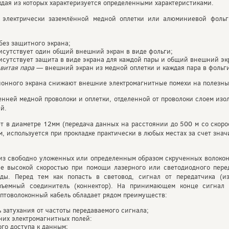
аждая из которых характеризуется определенными характеристиками.
 электрически заземлённой медной оплетки или алюминиевой фольги
ез защитного экрана;
исутствует один общий внешний экран в виде фольги;
сутствует защита в виде экрана для каждой пары и общий внешний экр
витая пара
— внешний экран из медной оплетки и каждая пара в фольг
онного экрана снижают внешние электромагнитные помехи на полезные
енней медной проволоки и оплетки, отделенной от проволоки слоем изо
й.
т в диаметре 12мм (передача данных на расстоянии до 500 м со скор
м, используется при прокладке практически в любых местах за счет зна
из свободно уложенных или определенным образом скрученных волокон
е высокой скоростью при помощи лазерного или светодиодного перед
ды. Перед тем как попасть в световод, сигнал от передатчика (из
зъемный соединитель (коннектор). На принимающем конце сигнал 
 Оптоволоконный кабель обладает рядом преимуществ:
 затухания от частоты передаваемого сигнала;
них электромагнитных полей:
о доступа к данным;