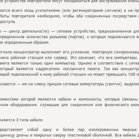
е устройства повторители могут понадобиться для обслуживания очень
яются всего лишь усилителями (или регенераторами сигнала) и не п
аботы повторителя необходимо, чтобы оба соединенных посредством 
доступа.
b
— центр деятельности) — сетевое устройство, предназначенное для
пределенное количество разъемов (портов), к которым подключаются 
тая определенным образом.
игнала концентратор выполняет его усиление, повторную синхрониза
чена рабочая станция или сервер. Это означает, что все компьютеры
пакета является только один компьютер. Однако в соответствии с се
который является «адресатом» посланного пакета. Так как концентр
аждой подключенной к нему рабочей станции не может превышать 100 м
ускаются — им на смену пришли сетевые коммутаторы (свитчи), выдел
лементами которой являются кабели и компоненты, которые связаны
нное оборудование, служащее для соединения или физического око
няются 3 типа кабеля.
редставляет собой одну и более пар изолированных медных
единицу длины и покрытых сверху пластиковой оболочкой. Все кабели 