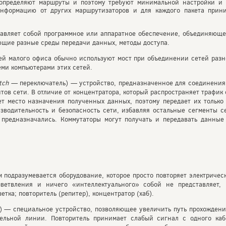
определяют маршруты и поэтому требуют минимальной настройки и 
 информацию от других маршрутизаторов и для каждого пакета при
тавляет собой программное или аппаратное обеспечение, объединяющее
ющие разные среды передачи данных, методы доступа.
ей малого офиса обычно используют мост при объединении сетей раз
ми компьютерами этих сетей.
tch
— переключатель) — устройство, предназначенное для соединения 
тов сети. В отличие от концентратора, который распространяет трафик
ет место назначения полученных данных, поэтому передает их только
водительность и безопасность сети, избавляя остальные сегменты с
 предназначались. Коммутаторы могут получать и передавать данные
 подразумевается оборудование, которое просто повторяет электричес
ветвления и ничего «интеллектуального» собой не представляет, 
етка; повторитель (репитер), концентратор (хаб).
) — специальное устройство, позволяющее увеличить путь прохождени
ельной линии. Повторитель принимает слабый сигнал с одного кабе