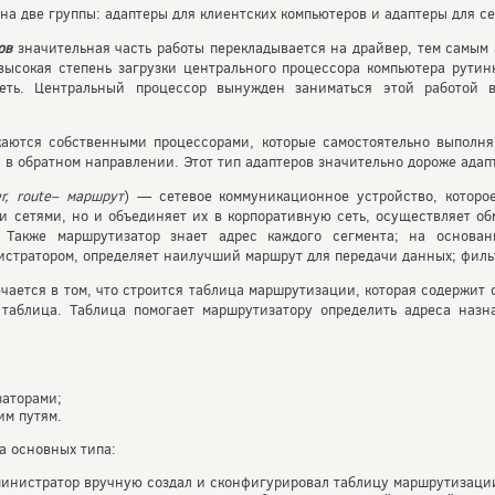
на две группы: адаптеры для клиентских компьютеров и адаптеры для се
ов
значительная часть работы перекладывается на драйвер, тем самым 
 высокая степень загрузки центрального процессора компьютера рути
еть. Центральный процессор вынужден заниматься этой работой 
жаются собственными процессорами, которые самостоятельно выполня
и в обратном направлении. Этот тип адаптеров значительно дороже адап
er,
route– маршрут
) — сетевое коммуникационное устройство, которое
 сетями, но и объединяет их в корпоративную сеть, осуществляет о
. Также маршрутизатор знает адрес каждого сегмента; на основа
истратором, определяет наилучший маршрут для передачи данных; фил
ается в том, что строится таблица маршрутизации, которая содержит с
я таблица. Таблица помогает маршрутизатору определить адреса наз
аторами;
им путям.
а основных типа:
министратор вручную создал и сконфигурировал таблицу маршрутизации