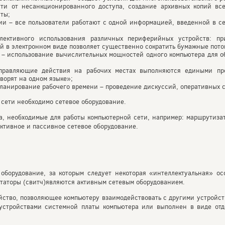
ти от несанкционированного доступа, создание архивных копий вс
ты;
и – все пользователи работают с одной информацией, введенной в се
лективного использования различных периферийных устройств: при
 в электронном виде позволяет существенно сократить бумажные пото
 – использование вычислительных мощностей одного компьютера для об
правляющие действия на рабочих местах выполняются едиными пр
оворят на одном языке»;
ланирование рабочего времени – проведение дискуссий, оперативных с
сети необходимо сетевое оборудование.
а, необходимые для работы компьютерной сети, например: маршрутизат
активное и пассивное сетевое оборудование.
оборудование, за которым следует некоторая «интеллектуальная» осо
утаторы (свитч)являются активным сетевым оборудованием.
ство, позволяющее компьютеру взаимодействовать с другими устройст
устройствами системной платы компьютера или выполнен в виде отд