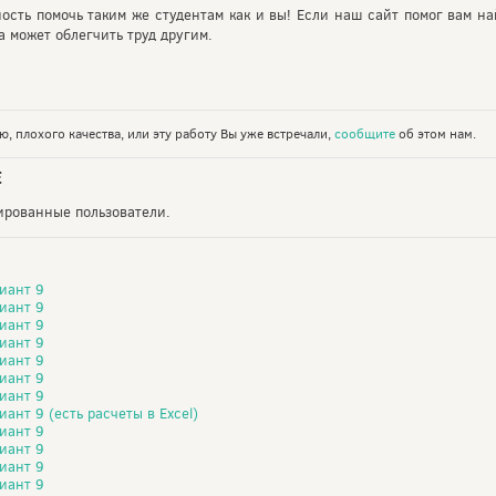
ность помочь таким же студентам как и вы! Если наш сайт помог вам на
 может облегчить труд другим.
, плохого качества, или эту работу Вы уже встречали,
сообщите
об этом нам.
Е
рированные пользователи.
иант 9
иант 9
иант 9
иант 9
иант 9
иант 9
иант 9
ант 9 (есть расчеты в Excel)
иант 9
иант 9
иант 9
иант 9