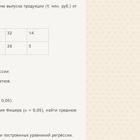
 выпуска продукции (Y, млн. руб.) от
32
14
26
5
ссии.
атков.
 0,05).
рия Фишера (α = 0,05), найти среднюю
ки построенных уравнений регрессии.