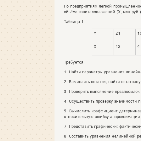
По предприятиям лёгкой промышленнос
объёма капиталовложений (Х, млн.руб.)
Таблица 1.
Y
21
1
Х
12
4
Требуется:
1. Найти параметры уравнения линейн
2. Вычислить остатки; найти остаточну
3. Проверить выполнение предпосылок
4. Осуществить проверку значимости п
5. Вычислить коэффициент детерминац
относительную ошибку аппроксимации. 
7. Представить графически: фактически
8. Составить уравнения нелинейной ре