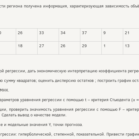
ти региона получена информация, характеризующая зависимость объёма
0
26
33
34
37
9
21
18
27
26
29
1
13
ой регрессии, дать экономическую интерпретацию коэффициента регре
ю сумму квадратов; оценить дисперсию остатков ; построить график ост
 МНК.
араметров уравнения регрессии с помощью t – критерия Стьюдента (α =
ии, проверить значимость уравнения регрессии с помощью F – крите
Сделать вывод о качестве модели.
е и модельные значения Y, точки прогноза.
грессии: гиперболической, степенной, показательной. Привести графи