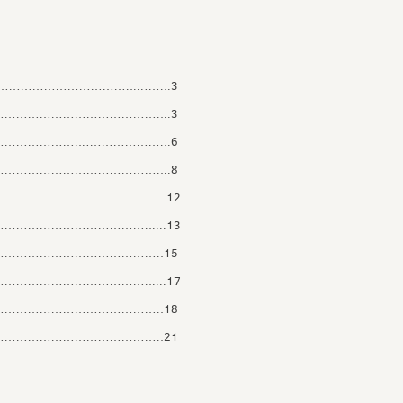
……………………………...…….3
………………………………………..3
…………………….………………….6
………………………………………..8
…………...……………………….12
…………………………………....13
…………………………………………15
…………………………………....17
…………………………………………18
…………………………………………21