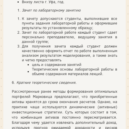
Внизу листа г. Уфа, год.
Зачет по лабораторному занятию
К зачету допускаются студенты, выполнившие все
пункты задания лабораторной работы и оформившие
результаты по установленному образцу;
Зачет по лабораторной работе каждый студент сдает
персонально преподавателю, ведущему занятия в
данной группе;
Для получения зачета каждый студент должен
качественно оформить отчет по работе выполненным
анализом результатом моделирования, а также знать
и четко предоставлять
цель и содержание занятий
Теоретические основы лабораторной работы в
объеме содержания материалов лекций.
6.
Краткие теоретические сведения.
Рассмотренные ранее методы формирования оптимальных
портфелей Марковица предполагают, что приобретенные
активы хранятся до срока окончания расчетов. Однако, на
практике чаще используются динамические (активные)
инвестиционные стратегии. Суть которых состоит в том,
что комбинация активов постоянно пересматривается.
Благодаря чему удается извлекать дополнительный доход,
используя прогноз ожидаемой доходности и рисков