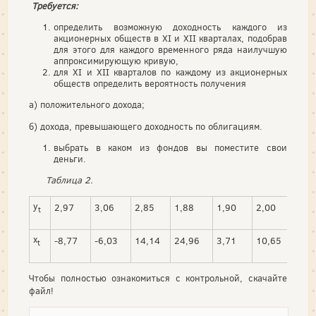
Требуется:
определить возможную доходность каждого из
акционерных обществ в
XI и XII кварталах, подобрав
для этого для каждого временного ряда наилучшую
аппроксимирующую кривую,
для
XI и XII кварталов по каждому из акционерных
обществ определить вероятность получения
а) положительного дохода;
б) дохода, превышающего доходность по облигациям.
выбрать в каком из фондов вы поместите свои
деньги.
Таблица 2.
y
2,97
3,06
2,85
1,88
1,90
2,00
2,2
t
x
-8,77
-6,03
14,14
24,96
3,71
10,65
-0,
t
Чтобы полностью ознакомиться с контрольной, скачайте
файл!