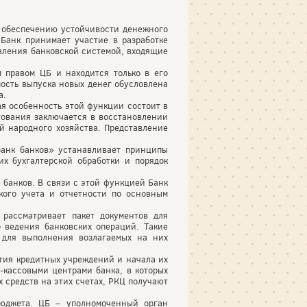
 обеспечению устойчивости денежного
Банк принимает участие в разработке
вления банковской системой, входящие
 правом ЦБ и находится только в его
ость выпуска новых денег обусловлена
а.
я особенность этой функции состоит в
итования заключается в восстановлении
й народного хозяйства. Представление
банк банков» устанавливает принципы
х бухгалтерской обработки и порядок
 банков. В связи с этой функцией Банк
кого учета и отчетности по основным
рассматривает пакет документов для
 ведения банковских операций. Такие
 для выполнения возлагаемых на них
тия кредитных учреждений и начала их
-кассовыми центрами банка, в которых
 средств на этих счетах, РКЦ получают
бюджета. ЦБ – уполномоченный орган