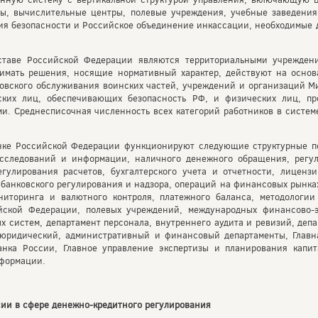
ры, вычислительные центры, полевые учреждения, учебные заведения
ния безопасности и Российское объединение инкассации, необходимые 
ставе Российской Федерации являются территориальными учрежден
имать решения, носящие нормативный характер, действуют на осно
овского обслуживания воинских частей, учреждений и организаций М
ских лиц, обеспечивающих безопасность РФ, и физических лиц, пр
. Среднесписочная численность всех категорий работников в систем
нке Российской Федерации функционируют следующие структурные п
исследований и информации, наличного денежного обращения, регу
гулирования расчетов, бухгалтерского учета и отчетности, лиценз
банковского регулирования и надзора, операций на финансовых рынка
ниторинга и валютного контроля, платежного баланса, методологии
ской Федерации, полевых учреждений, международных финансово-
 систем, департамент персонала, внутреннего аудита и ревизий, депа
юридический, административный и финансовый департаменты, Главн
нка России, Главное управление экспертизы и планирования капит
нформации.
сии в сфере денежно-кредитного регулирования