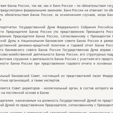
твам Банка России, так же, как и Банк России – по обязательствам го
 предусмотрено федеральными законами. Банк России не отвечает по об
по обязательствам Банка России, за исключением случаев, когда Ба
а.
подотчетен Государственной Думе Федерального Собрания Российск
сти Председателя Банка России (по представлению Президента Рос
авлению Председателя Банка России, согласованному с Президентом 
нной Думы в Национальном банковском совете Банка России в рамках
арственной денежно-кредитной политики и годовой отчет Банка Рос
го банковского совета Банка России Государственная Дума вправе 
ово-хозяйственной деятельности Банка России, его структурных под
ентские слушания о деятельности Банка России с участием его предст
ьности Банка России при представлении годового отчета и основных
льный банковский Совет, состоящий из представителей палат Федер
итных организаций, а также экспертов.
яется Совет директоров - коллегиальный орган, в состав которого в
 на постоянной основе в Банке.
седателем, назначаемым на должность Государственной Думой по предс
ой Думой по представлению Председателя, согласованному с Президен
нную систему с вертикальной структурой управления, включающую ц