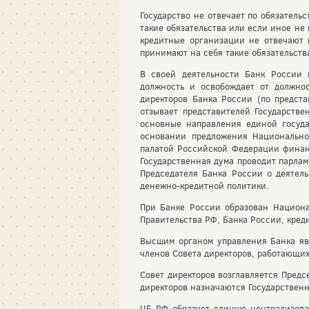
Государство не отвечает по обязательс
такие обязательства или если иное не
кредитные организации не отвечают 
принимают на себя такие обязательств
В своей деятельности Банк России 
должность и освобождает от должно
директоров Банка России (по предст
отзывает представителей Государстве
основные направления единой госуд
основании предложения Национально
палатой Российской Федерации финанс
Государственная дума проводит парлам
Председателя Банка России о деятел
денежно-кредитной политики.
При Банке России образован Национа
Правительства РФ, Банка России, кред
Высшим органом управления Банка явл
членов Совета директоров, работающих
Совет директоров возглавляется Пред
директоров назначаются Государственн
ЦБ РФ образует единую централизова