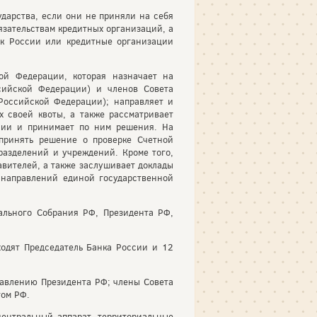
сударства, если они не приняли на себя
язательствам кредитных организаций, а
нк России или кредитные организации
ой Федерации, которая назначает на
сийской Федерации) и членов Совета
Российской Федерации); направляет и
 своей квоты, а также рассматривает
сии и принимает по ним решения. На
принять решение о проверке Счетной
разделений и учреждений. Кроме того,
авителей, а также заслушивает доклады
 направлений единой государственной
ального Собрания РФ, Президента РФ,
ходят Председатель Банка России и 12
тавлению Президента РФ; члены Совета
том РФ.
ентральный аппарат, территориальные