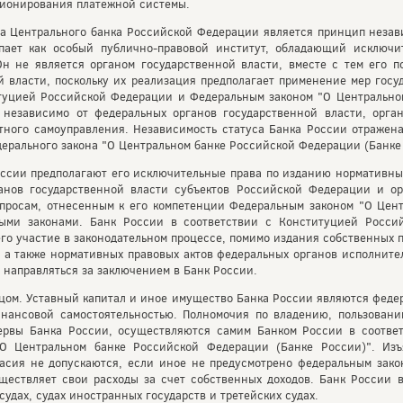
ционирования платежной системы.
а Центрального банка Российской Федерации является принцип незав
упает как особый публично-правовой институт, обладающий исключ
н не является органом государственной власти, вместе с тем его п
й власти, поскольку их реализация предполагает применение мер гос
туцией Российской Федерации и Федеральным законом "О Центрально
 независимо от федеральных органов государственной власти, орган
ного самоуправления. Независимость статуса Банка России отражена
едерального закона "О Центральном банке Российской Федерации (Банке
ссии предполагают его исключительные права по изданию нормативных
ганов государственной власти субъектов Российской Федерации и ор
опросам, отнесенным к его компетенции Федеральным законом "О Цен
ыми законами. Банк России в соответствии с Конституцией Росси
го участие в законодательном процессе, помимо издания собственных п
в, а также нормативных правовых актов федеральных органов исполнит
 направляться за заключением в Банк России.
цом. Уставный капитал и иное имущество Банка России являются федер
нансовой самостоятельностью. Полномочия по владению, пользован
ервы Банка России, осуществляются самим Банком России в соответ
О Центральном банке Российской Федерации (Банке России)". Изъ
асия не допускаются, если иное не предусмотрено федеральным зако
ществляет свои расходы за счет собственных доходов. Банк России 
судах, судах иностранных государств и третейских судах.