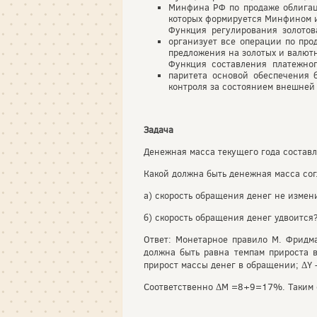
Минфина РФ по продаже облигаци
которых формируется Минфином 
Функция регулирования золотов
организует все операции по про
предложения на золотых и валют
Функция составления платежног
паритета основой обеспечения 
контроля за состоянием внешней
Задача
Денежная масса текущего года составл
Какой должна быть денежная масса со
а) скорость обращения денег не измен
б) скорость обращения денег удвоится
Ответ: Монетарное правило М. Фридм
должна быть равна темпам прироста в
прирост массы денег в обращении; ΔY 
Соответственно ΔM =8+9=17%. Таким о