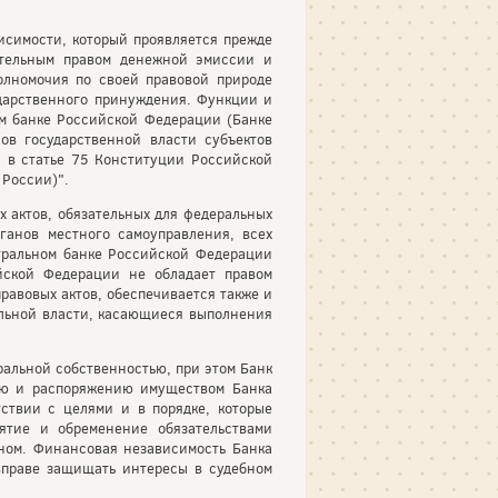
исимости, который проявляется прежде
ительным правом денежной эмиссии и
олномочия по своей правовой природе
ударственного принуждения. Функции и
м банке Российской Федерации (Банке
ов государственной власти субъектов
 в статье 75 Конституции Российской
 России)".
 актов, обязательных для федеральных
ганов местного самоуправления, всех
тральном банке Российской Федерации
йской Федерации не обладает правом
равовых актов, обеспечивается также и
ельной власти, касающиеся выполнения
альной собственностью, при этом Банк
ию и распоряжению имуществом Банка
ствии с целями и в порядке, которые
ятие и обременение обязательствами
ном. Финансовая независимость Банка
вправе защищать интересы в судебном