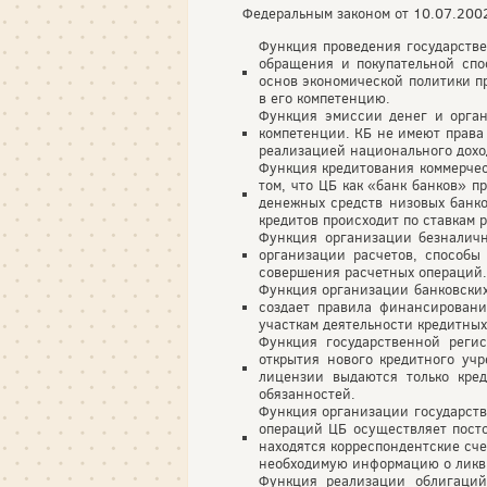
Федеральным законом от 10.07.2002 
Функция проведения государств
обращения и покупательной спо
основ экономической политики п
в его компетенцию.
Функция эмиссии денег и орган
компетенции. КБ не имеют права
реализацией национального дохо
Функция кредитования коммерчес
том, что ЦБ как «банк банков» 
денежных средств низовых банко
кредитов происходит по ставкам
Функция организации безналичн
организации расчетов, способы
совершения расчетных операций.
Функция организации банковских 
создает правила финансирования
участкам деятельности кредитны
Функция государственной реги
открытия нового кредитного уч
лицензии выдаются только кре
обязанностей.
Функция организации государств
операций ЦБ осуществляет посто
находятся корреспондентские сче
необходимую информацию о ликви
Функция реализации облигаций