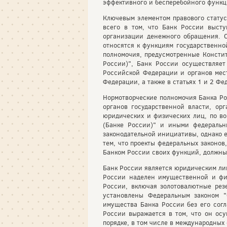
эффективного и бесперебойного функ
Ключевым элементом правового статус
всего в том, что Банк России выст
организации денежного обращения. О
относятся к функциям государственно
полномочия, предусмотренные Консти
России)", Банк России осуществляет
Российской Федерации и органов мест
Федерации, а также в статьях 1 и 2 Ф
Нормотворческие полномочия Банка Ро
органов государственной власти, ор
юридических и физических лиц, по в
(Банке России)" и иными федеральн
законодательной инициативы, однако е
тем, что проекты федеральных законо
Банком России своих функций, должны
Банк России является юридическим ли
России наделен имущественной и фи
России, включая золотовалютные рез
установлены Федеральным законом "
имущества Банка России без его согл
России выражается в том, что он осу
порядке, в том числе в международных 