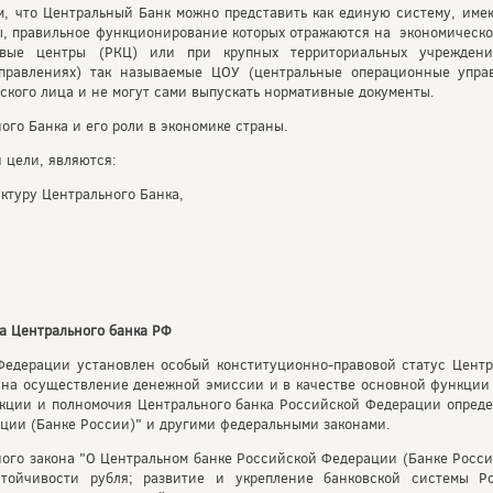
ом, что Центральный Банк можно представить как единую систему, и
, правильное функционирование которых отражаются на экономическо
овые центры (РКЦ) или при крупных территориальных учреждени
правлениях) так называемые ЦОУ (центральные операционные управ
ского лица и не могут сами выпускать нормативные документы.
ого Банка и его роли в экономике страны.
 цели, являются:
уктуру Центрального Банка,
ра Центрального банка РФ
Федерации установлен особый конституционно-правовой статус Центр
 на осуществление денежной эмиссии и в качестве основной функции
ункции и полномочия Центрального банка Российской Федерации опред
ции (Банке России)" и другими федеральными законами.
ного закона "О Центральном банке Российской Федерации (Банке Росс
стойчивости рубля; развитие и укрепление банковской системы Р