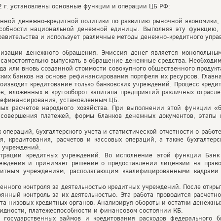
г. установлены основные функции и операции ЦБ РФ:
енной денежно-кредитной политики по развитию рыночной экономики,
собности национальной денежной единицы. Выполняя эту функцию, 
равительства и использует различные методы денежно-кредитного упра
изации денежного обращения. Эмиссия денег является монопольным
 самостоятельно выпускать в обращение денежные средства. Необходим
да или вновь созданной стоимости совокупного общественного продукт
ких банков на основе рефинансирования портфеля их ресурсов. Главна
производит кредитование только банковских учреждений. Процесс кред
в, вложенных в кругооборот капитала предприятий различных отрасле
 рефинансирования, установленным ЦБ.
ых расчетов народного хозяйства. При выполнении этой функции «
 совершения платежей, формы бланков денежных документов, этапы и
операций, бухгалтерского учета и статистической отчетности о работе
, кредитования, расчетов и кассовых операций, а также бухгалтерс
х учреждений.
страции кредитных учреждений. Во исполнение этой функции Банк 
реждения и принимает решение о предоставлении лицензии на право
дитным учреждениям, располагающим квалифицированными кадрами
енного контроля за деятельностью кредитных учреждений. После откры
янный контроль за их деятельностью. Эта работа проводится расчетно
та низовых кредитных органов. Анализируя обороты и остатки денежных
дности, платежеспособности и финансовом состоянии КБ.
 государственных займов и кредитования расходов федерального 