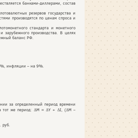
ствляется банками-диллерами, состав
лотовалютных резервов государства и
стями производятся по ценам спроса и
лотомонетного стандарта и монетного
и зарубежного производства. В целях
тежный баланс РФ.
 8%, инфляции – на 9%.
ении за определенный период времени
 тот же период: ΔM = ΔY + ΔI, (ΔM –
 руб.