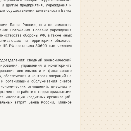
 и другие предприятия, учреждения и
для осуществления деятельности Банка
иями Банка России, они не являются
вании Положения. Полевые учреждения
инистерства обороны РФ, а также иных
оживающих на территориях объектов,
е ЦБ РФ составила 80699 тыс. человек
одразделения: сводный экономический
лирования, управления и мониторинга
ирования деятельности и финансового
х, обеспечения и контроля операций на
 и организации обслуживания счетов
экономических отношений, внешних и
ртамент по работе с территориальными
ая инспекция кредитных организаций,
альных затрат Банка России, Главное