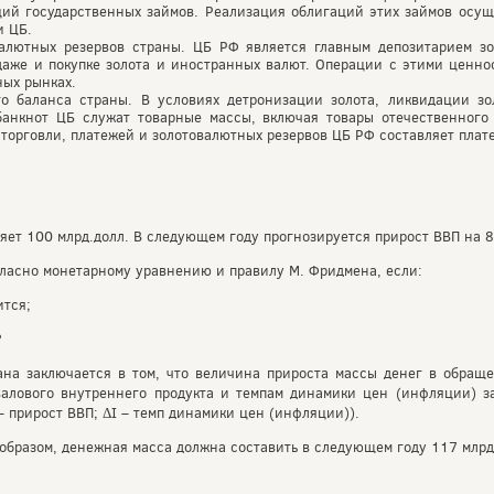
й государственных займов. Реализация облигаций этих займов осуще
и ЦБ.
алютных резервов страны. ЦБ РФ является главным депозитарием зо
даже и покупке золота и иностранных валют. Операции с этими ценно
ных рынках.
о баланса страны. В условиях детронизации золота, ликвидации зо
банкнот ЦБ служат товарные массы, включая товары отечественного 
 торговли, платежей и золотовалютных резервов ЦБ РФ составляет пла
яет 100 млрд.долл. В следующем году прогнозируется прирост ВВП на
гласно монетарному уравнению и правилу М. Фридмена, если:
ится;
?
ана заключается в том, что величина прироста массы денег в обращ
алового внутреннего продукта и темпам динамики цен (инфляции) за
– прирост ВВП; ΔI – темп динамики цен (инфляции)).
бразом, денежная масса должна составить в следующем году 117 млрд.