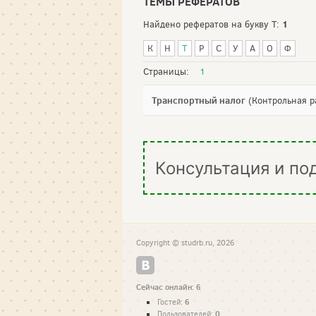
ТЕМЫ РЕФЕРАТОВ
1
Найдено рефератов на букву Т:
К
Н
Т
Р
С
У
А
О
Ф
Страницы:
1
Транспортный налог
(Контрольная р
Консультация и по
Copyright © studrb.ru, 2026
Сейчас онлайн: 6
6
Гостей:
0
Пользователей: