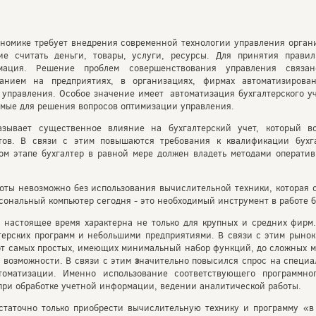
номике требует внедрения современной технологии управления органи
ие считать деньги, товары, услуги, ресурсы. Для принятия прави
мация. Решение проблем совершенствования управления связан
анием на предприятиях, в организациях, фирмах автоматизирова
управления. Особое значение имеет автоматизация бухгалтерского уч
мые для решения вопросов оптимизации управления.
азывает существенное влияние на бухгалтерский учет, который в
тов. В связи с этим повышаются требования к квалификации бухга
м этапе бухгалтер в равной мере должен владеть методами оперативн
оты невозможно без использования вычислительной техники, которая 
сональный компьютер сегодня - это необходимый инструмент в работе б
в настоящее время характерна не только для крупных и средних фирм
ерских программ и небольшими предприятиями. В связи с этим рынок
от самых простых, имеющих минимальный набор функций, до сложных 
возможности. В связи с этим
з
начительно повысился спрос на специ
втоматизации. Именно использование соответствующего программног
при обработке учетной информации, ведении аналитической работы.
статочно только приобрести вычислительную технику и программу «в