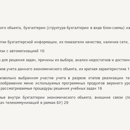
ого объекта, бухгалтерии (структура бухгалтерии в виде блок-схемы) н
тки бухгалтерской информации, их показатели качества, наличие сети, е
язи с автоматизацией 10
 для решения задач, причины их выбора, анализ недостатков и достоин
ов учета данного экономического объекта, их краткая характеристика 
извольно выбранном участке учета в разрезе этапов реализации тех
 изображение меню используемых программных продуктов верхнего ур
 рассматриваемые процедуры решения учебных задач 16
ые внутри бухгалтерии экономического объекта; внешние связи (пок
ач телекоммуникаций в рамках БУ) 29