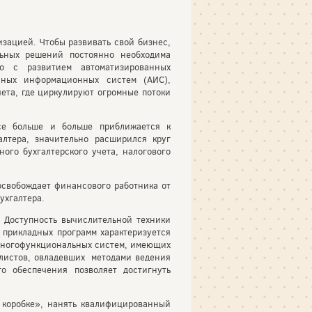
зацией. Чтобы развивать свой бизнес,
льных решений постоянно необходима
о с развитием автоматизированных
нных информационных систем (АИС),
ета, где циркулируют огромные потоки
се больше и больше приближается к
лтера, значительно расширился круг
ого бухгалтерского учета, налогового
освобождает финансового работника от
ухгалтера.
. Доступность вычислительной техники
 прикладных программ характеризуется
многофункциональных систем, имеющих
алистов, овладевших методами ведения
о обеспечения позволяет достигнуть
 коробке», нанять квалифицированный