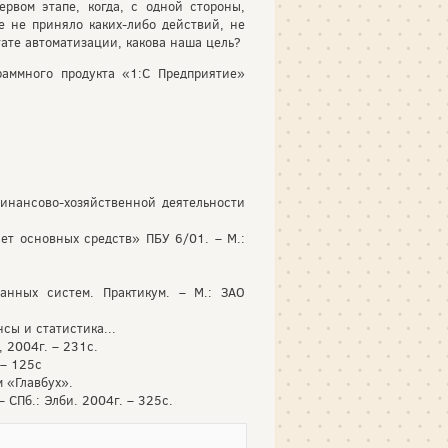
рвом этапе, когда, с одной стороны,
е не приняло каких-либо действий, не
тате автоматизации, какова наша цель?
аммного продукта «1:С Предприятие»
инансово-хозяйственной деятельности
ет основных средств» ПБУ 6/01. – М.:
ванных систем. Практикум. – М.: ЗАО
сы и статистика...
 2004г. – 231с.
 – 125с
м «Главбух».
 СПб.: Элби. 2004г. – 325с.