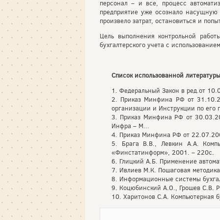
персонал – и все, процесс автомати
предприятие уже осознало насущную н
произвело затрат, остановиться и попы
Цель выполнения контрольной работ
бухгалтерского учета с использование
Список использованной литературы
1. Федеральный Закон в ред.от 10.
2. Приказ Минфина РФ от 31.10.2
организации и Инструкции по его 
3. Приказ Минфина РФ от 30.03.2
Инфра – М...
4. Приказ Минфина РФ от 22.07.20
5. Брага В.В., Левкин А.А. Ком
«Финстатинформ», 2001. – 220с.
6. Глицкий А.Б. Применение автома
7. Ивлиев М.К. Пошаговая методика
8. Информационные системы бухгалт
9. Коцюбинский А.О., Грошев С.В. Р
10. Харитонов С.А. Компьютерная бу