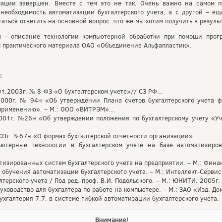
зации завершен. Вместе с тем это не так. Очень важно на самом пе
еобходимость автоматизации бухгалтерского учета, а с другой – ещ
таться ответить на основной вопрос: что же мы хотим получить в резуль
ы - описание технологии компьютерной обработки при помощи прогр
м практического материала ОАО «Объединение Альфапластик».
:
01.2003г. № 8-ФЗ «О бухгалтерском учете»// СЗ РФ...
000г. № 94н «Об утверждении Плана счетов бухгалтерского учета ф
применению». – М.: ООО «ВИТРЭМ»...
001г. №26н «Об утверждении положения по бухгалтерскому учету «Уч
03г. №67н «О формах бухгалтерской отчетности организации»...
пьютерные технологии в бухгалтерском учете на базе автоматизиро
тизированных систем бухгалтерского учета на предприятии. – М.: Финан
 обучения автоматизации бухгалтерского учета. – М.: Интеллект-Сервис,
ерского учета / Под ред. проф. В.И. Подольского. – М.: ЮНИТИ. 2005г.
уководство для бухгалтера по работе на компьютере. – М.: ЗАО «Изд. До
хгалтерия 7.7. в системе гибкой автоматизации бухгалтерского учета. –
Внимание!