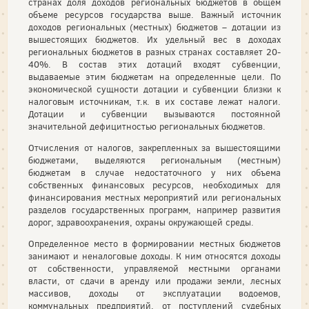
странах доля доходов региональных бюджетов в общем
объеме ресурсов государства выше. Важный источник
доходов региональных (местных) бюджетов – дотации из
вышестоящих бюджетов. Их удельный вес в доходах
региональных бюджетов в разных странах составляет 20-
40%. В состав этих дотаций входят субвенции,
выдаваемые этим бюджетам на определенные цели. По
экономической сущности дотации и субвенции близки к
налоговым источникам, т.к. в их составе лежат налоги.
Дотации и субвенции вызываются постоянной
значительной дефицитностью региональных бюджетов.
Отчисления от налогов, закрепленных за вышестоящими
бюджетами, выделяются региональным (местным)
бюджетам в случае недостаточного у них объема
собственных финансовых ресурсов, необходимых для
финансирования местных мероприятий или региональных
разделов государственных программ, например развития
дорог, здравоохранения, охраны окружающей среды.
Определенное место в формировании местных бюджетов
занимают и неналоговые доходы. К ним относятся доходы
от собственности, управляемой местными органами
власти, от сдачи в аренду или продажи земли, лесных
массивов, доходы от эксплуатации водоемов,
коммунальных предприятий, от поступлений судебных