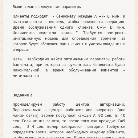
Были заданы следующие параметры:
Клиенты подходят к банкомату каждые А +/- В мин. и
выстраиваются в очередь, чтобы произвести операцию.
Время обслуживания одного клиента С+\- D мин.
Количество клиентов равно Е. Требуется построить
имитационную модель для определения времени, за
которое будет обслужен один клиент с учетом ожидания в
очереди.
Цель: Необходимо найти оптимальные параметры работы
банкомата, при которых загруженность банкомата будет
максимальной, а время обслуживания клиентов –
минимальным.
Задание 2
Промоделируем работу центра авторизации.
Первоначально в центре работают два оператора (две
линии связи). Звонки поступают каждые А=90 сек, В=40
сек. Если линия занята, то после того как проходит С=5
сек., D=4 сек. номер набирается повторно. Требуется
определить время, которое необходимо каждому абоненту,
чтобы выполнить авторизацию. Испытание проводится для