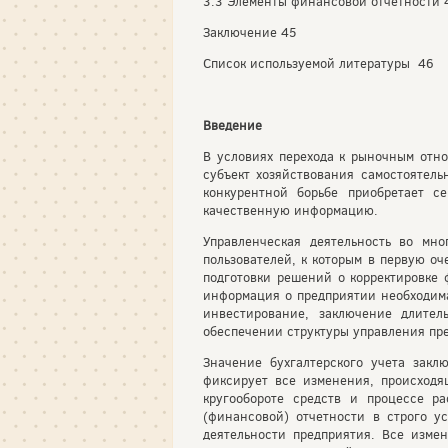
3.3 Элементы финансовой отчетности 
Заключение 45
Список используемой литературы 46
Введение
В условиях перехода к рыночным отн
субъект хозяйствования самостоятель
конкурентной борьбе приобретает с
качественную информацию.
Управленческая деятельность во мн
пользователей, к которым в первую о
подготовки решений о корректировке
информация о предприятии необходима
инвестирование, заключение длител
обеспечении структуры управления пред
Значение бухгалтерского учета закл
фиксирует все изменения, происходя
кругообороте средств и процессе р
(финансовой) отчетности в строго у
деятельности предприятия. Все измен