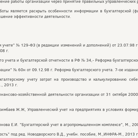
шение работы организации через принятие правильных управленческих
оты является раскрыть особенности информации в бухгалтерской (фи
ышение эффективности деятельности.
м учете" № 129-ФЗ (в редакции изменений и дополнений) от 23.07.98 
08 г.
о учета и бухгалтерской отчетности в РФ № 34,- Реформа бухгалтерского
ции" № 60н от 09.12.98 г. Реформа бухгалтерского учета. 7-ое издание.
галтерскому учету затрат на производство и калькулированию себес
, 2013 г.
финансово-хозяйственной деятельности организации от 31 октября 2000 
Паримбаев Ж.Ж, Управленческий учет на предприятиях в условиях форм
янова Е.И. "Бухгалтерский учет в агропромышленном комплексе", М., 20
сть" под ред. Новодворского В.Д., учебн. пособие, М.,ИНФРА-М., 2013 г