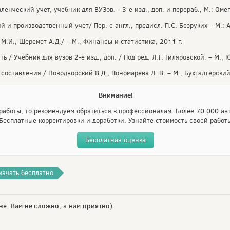
енческий учет, учебник для ВУЗов. - 3-е изд., доп. и перераб., М.: Омег
 и производственный учет/ Пер. с англ., предисл. П.С. Безруких – М.: А
 М.И., Шеремет А.Д./ – М., Финансы и статистика, 2011 г.
 / Учебник для вузов 2-е изд., доп. / Под ред. Л.Т. Гиляровской. – М.
составления / Новодворский В.Д., Пономарева Л. В. – М., Бухгалтерский
Внимание!
аботы, то рекомендуем обратиться к профессионалам. Более 70 000 авт
Бесплатные корректировки и доработки. Узнайте стоимость своей работ
Бесплатная оценка
качать бесплатно
не сложно
приятно
же. Вам
, а нам
).