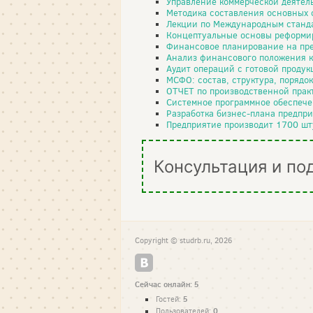
Управление коммерческой деятел
Методика составления основных 
Лекции по Международным станда
Концептуальные основы реформир
Финансовое планирование на пр
Анализ финансового положения к
Аудит операций с готовой проду
МСФО: состав, структура, порядо
ОТЧЕТ по производственной прак
Системное программное обеспече
Разработка бизнес-плана предпри
Предприятие производит 1700 шту
Консультация и по
Copyright © studrb.ru, 2026
Сейчас онлайн: 5
5
Гостей:
0
Пользователей: