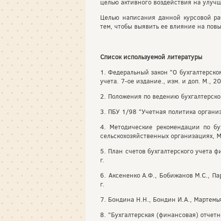
целью активного воздействия на улуч
Целью написания данной курсовой раб
тем, чтобы выявить ее влияние на пов
Список используемой литературы
1. Федеральный закон "О бухгалтерско
учета. 7-ое издание., изм. и доп. М., 20
2. Положения по ведению бухгалтерског
3. ПБУ 1/98 "Учетная политика организа
4. Методические рекомендации по бух
сельскохозяйственных организациях, М.
5. План счетов бухгалтерского учета 
г.
6. Аксененко А.Ф., Бобижанов М.С., 
г.
7. Бондина Н.Н., Бондин И.А., Мартемь
8. "Бухгалтерская (финансовая) отчетно