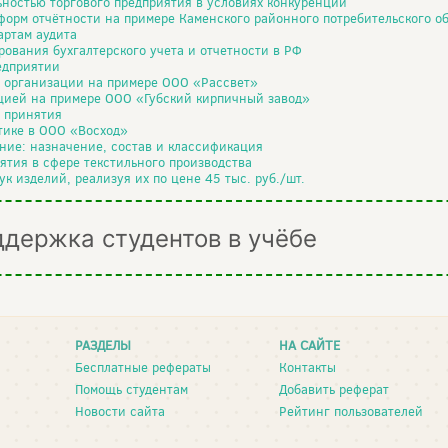
ьностью торгового предприятия в условиях конкуренции
форм отчётности на примере Каменского районного потребительского о
ртам аудита
ования бухгалтерского учета и отчетности в РФ
едприятии
 организации на примере ООО «Рассвет»
кцией на примере ООО «Губский кирпичный завод»
к принятия
тике в ООО «Восход»
ние: назначение, состав и классификация
ятия в сфере текстильного производства
к изделий, реализуя их по цене 45 тыс. руб./шт.
ддержка студентов в учёбе
РАЗДЕЛЫ
НА САЙТЕ
Бесплатные рефераты
Контакты
Помощь студентам
Добавить реферат
Новости сайта
Рейтинг пользователей