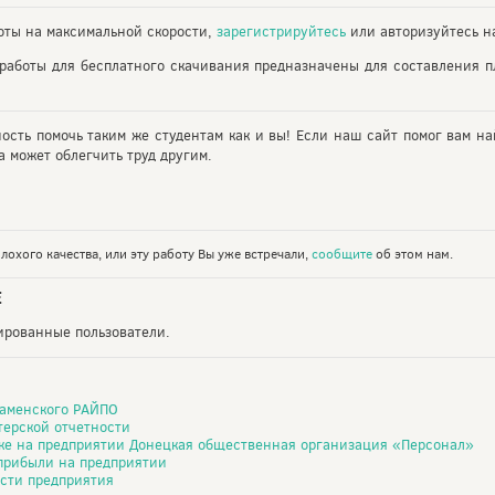
ты на максимальной скорости,
зарегистрируйтесь
или авторизуйтесь на
работы для бесплатного скачивания предназначены для составления 
ность помочь таким же студентам как и вы! Если наш сайт помог вам на
 может облегчить труд другим.
лохого качества, или эту работу Вы уже встречали,
сообщите
об этом нам.
Е
рированные пользователи.
Каменского РАЙПО
терской отчетности
ике на предприятии Донецкая общественная организация «Персонал»
прибыли на предприятии
сти предприятия