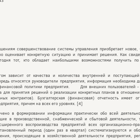
43
ошениям совершенствование системы управления приобретает новое, 
но оценивает конкретную ситуацию и принимает решения. Как свидет
егодня тот, кто обладает наибольшими возможностями получить п
огом зависит от качества и количества внутренней и поступающе
чередь относятся руководители предприятия, информация необходима д
 финансовой политики предприятия. Для внешних пользователей - п
 для принятия решений о реализации конкретных планов в отношении
ьных контрактов). Бухгалтерская (финансовая) отчетность имеет 
приятия, причем на всех его уровнях. [4]
ючено в формировании информации практически обо всей деятельно
щие в производственной, снабженческой и сбытовой деятельности, 
асширенного воспроизводства предприятий всех организационно-пра
становленный период (один раз в квартал) систематизируются и о
ения, происходящие в хозяйственной деятельности предприятия, рег