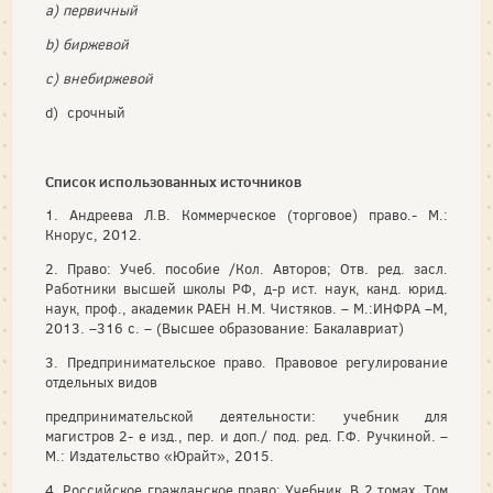
a) первичный
b) биржевой
c) внебиржевой
d) срочный
Список использованных источников
1. Андреева Л.В. Коммерческое (торговое) право.- М.:
Кнорус, 2012.
2. Право: Учеб. пособие /Кол. Авторов; Отв. ред. засл.
Работники высшей школы РФ, д-р ист. наук, канд. юрид.
наук, проф., академик РАЕН Н.М. Чистяков. – М.:ИНФРА –М,
2013. –316 с. – (Высшее образование: Бакалавриат)
3. Предпринимательское право. Правовое регулирование
отдельных видов
предпринимательской деятельности: учебник для
магистров 2- е изд., пер. и доп./ под. ред. Г.Ф. Ручкиной. –
М.: Издательство «Юрайт», 2015.
4. Российское гражданское право: Учебник. В 2 томах. Том