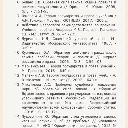
Бошно С.В. Обратная сила закона: общие правила и
пределы допустимости // Юрист. - М.: Юрист, 2008,
№ 5. - С. 51-55.
Гомола А.И. Теория государства и права : учебник /
А.И. Гомола. - Москва : ЮСТИЦИЯ, 2017. - 206 с.
Действие налогового законодательства во времени.
Учебное пособие / Андреева М.В.; Под ред.: Пепеляев
С.Г. - М.: Статут, 2006. - 172 c.
Дурманов Н.Д. Советский уголовный закон. М.:
Издательство Московского университета, 1967. -
319 с.
Кузнецова О.А. Обратное действие гражданского
закона: проблемы теории и практики // Журнал
российского права. - 2006. - № 8. - С.94-103
Марченко М.Н. Теория государства и права: учебник.
М.: Проспект, 2016. - 640 с.
Мелехин А.В. Теория государства и права: учеб. / А.
В. Мелехин. - М.: Маркет ДС, 2007. - 640 с.
Михайлова А.С. Проблемы судебного толкования
норм об обратной силе закона. В сборнике:
Эффективность правового регулирования как основа
устойчивого развития Российской Федерации на
современном этапе Материалы Всероссийской
научно-практической конференции. Сборник статей.
- 2016. - С. 118-121.
Пудовочкин Ю. Обратная сила уголовного закона:
частный случай и общая проблема // Уголовное
право. - М.: АНО "Юридические программы", 2012, №