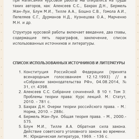
При написании курсовой работы мы опирались на труды
таких авторов, как: Алексеев С.С., Бахрах Д.Н., Бержель
Жан-Луи, Блум М.И., Тилле А.А., Бошно С.В., Гомола А.И.,
Пепеляев С.Г., Дурманов Н.Д., Кузнецова О.А., Марченко
М.Н. и др.
Структура курсовой работы включает введение, два главы,
содержащие пять параграфов, заключение, список
использованных источников и литературы.
СПИСОК ИСПОЛЬЗОВАННЫХ ИСТОЧНИКОВ И ЛИТЕРАТУРЫ
Конституция Российской Федерации (принята
всенародным голосованием 12.12.1993) // в
«Собрании законодательства РФ», 04.08.2014, №
31, ст. 4398.
Алексеев С.С. Собрание сочинений. В 10 т. Том 3:
Проблемы теории права: Курс лекций. М.: Статут,
2010. - 781 с.
Бахрах Д.Н. Очерки теории российского права. - М.:
Норма, 2010. – 288с.
Бержель Жан-Луи. Общая теория права. - М., 2000.-
575.
Блум М.И., Тилле А.А. Обратная сила закона.
Действие советского уголовного закона во времени.
М.: Юридическая литература, 1969. - 136 c.