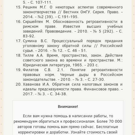
5. - С. 107-111.
Решняк М.Г. О некоторых аспектах современного
законотворчества // Вестник ОмГУ. Серия. Право. -
2014. - №2 (39). - С.191-195.
Скршейпек М. Обоснованность ретроактивности в
римском праве. Известия высших учебных
заведений. Правоведение. - 2010. - № 5 (292). - С.
83-92.
Сумина В.С. Процессуальный порядок придания
уголовному закону обратной силы // Российский
судья. - 2016. - № 12. - С. 46 - 51.
Тилле А.А. Время, пространство, закон. Действие
советского закона во времени и пространстве. М.:
Юридическая литература, 1965. - 203 с.
Филатов С.В. 2.1. Понятие ретроактивности
правовых норм. Черные дыры в Российском
законодательстве. - 2010. - № 3. - С. 27-30.
Хаванова И.А. Обратная сила налоговых законов и
идеалы предсказуемости права. Финансовое право. -
2017. - № 3. - С. 34-38.
Внимание!
Если вам нужна помощь в написании работы, то
рекомендуем обратиться к профессионалам. Более 70 000
авторов готовы помочь вам прямо сейчас. Бесплатные
корректировки и доработки. Узнайте стоимость своей