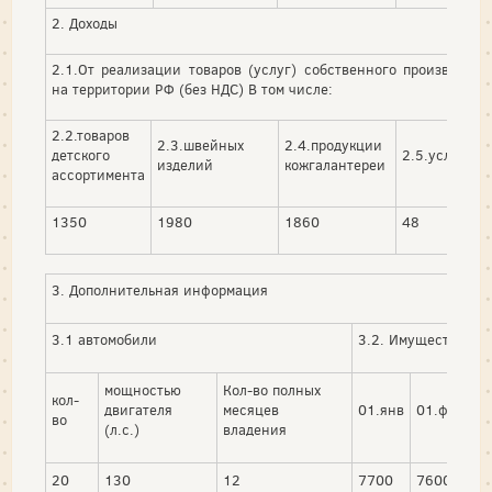
2. Доходы
2.1.От реализации товаров (услуг) собственного производств
на территории РФ (без НДС) В том числе:
2.2.товаров
2.3.швейных
2.4.продукции
детского
2.5.услуг
изделий
кожгалантереи
ассортимента
1350
1980
1860
48
3. Дополнительная информация
3.1 автомобили
3.2. Имущество по 
мощностью
Кол-во полных
кол-
двигателя
месяцев
01.янв
01.фев
01
во
(л.с.)
владения
20
130
12
7700
7600
7