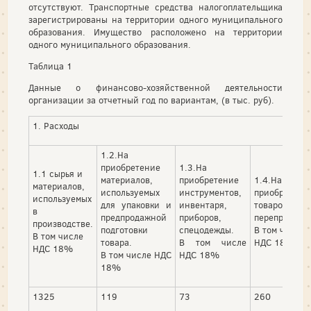
отсутствуют. Транспортные средства налогоплательщика
зарегистрированы на территории одного муниципального
образования. Имущество расположено на территории
одного муниципального образования.
Таблица 1
Данные о финансово-хозяйственной деятельности
организации за отчетный год по вариантам, (в тыс. руб).
1. Расходы
1.2.На
приобретение
1.3.На
1.1 сырья и
материалов,
приобретение
1.4.На
материалов,
используемых
инструментов,
приобретени
используемых
для упаковки и
инвентаря,
товаров для
в
предпродажной
приборов,
перепродажи
производстве.
подготовки
спецодежды.
В том числе
В том числе
товара.
В том числе
НДС 18%
НДС 18%
В том числе НДС
НДС 18%
18%
1325
119
73
260