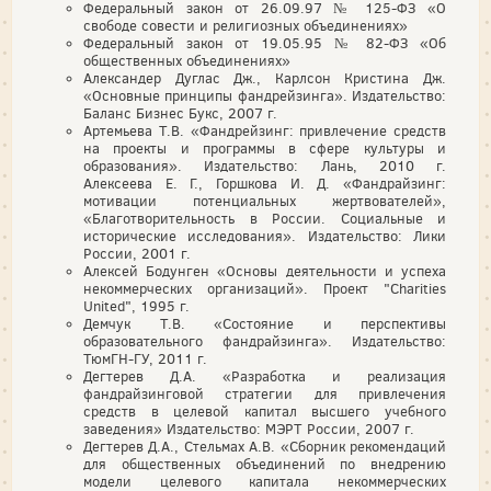
Федеральный закон от 26.09.97 № 125-ФЗ «О
свободе совести и религиозных объединениях»
Федеральный закон от 19.05.95 № 82-ФЗ «Об
общественных объединениях»
Александер Дуглас Дж., Карлсон Кристина Дж.
«Основные принципы фандрейзинга». Издательство:
Баланс Бизнес Букс, 2007 г.
Артемьева Т.В. «Фандрейзинг: привлечение средств
на проекты и программы в сфере культуры и
образования». Издательство: Лань, 2010 г.
Алексеева Е. Г., Горшкова И. Д. «Фандрайзинг:
мотивации потенциальных жертвователей»,
«Благотворительность в России. Социальные и
исторические исследования». Издательство: Лики
России, 2001 г.
Алексей Бодунген «Основы деятельности и успеха
некоммерческих организаций». Проект "Charities
United", 1995 г.
Демчук Т.В. «Состояние и перспективы
образовательного фандрайзинга». Издательство:
ТюмГН-ГУ, 2011 г.
Дегтерев Д.А. «Разработка и реализация
фандрайзинговой стратегии для привлечения
средств в целевой капитал высшего учебного
заведения» Издательство: МЭРТ России, 2007 г.
Дегтерев Д.А., Стельмах А.В. «Сборник рекомендаций
для общественных объединений по внедрению
модели целевого капитала некоммерческих