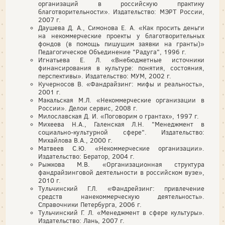
организаций в российскую практику
благотворительности». Издательство: МЭРТ России,
2007 г.
Даушева Д. А., Симонова Е. А. «Как просить деньги
на некоммерческие проекты у благотворительных
фондов (в помощь пишущим заявки на гранты)»
Педагогическое Объединение "Радуга", 1996 г.
Игнатьева Е. Л. «Внебюджетные источники
финансирования в культуре: понятия, состояния,
перспективы». Издательство: МУМ, 2002 г.
Кучерносов В. «Фандрайзинг: мифы и реальность»,
2001 г.
Макальская М.Л. «Некоммерческие организации в
России». Делои сервис, 2008 г.
Милославская Д. И. «Поговорим о грантах», 1997 г.
Михеева Н.А., Галенская Л.Н. "Менеджмент в
социально-культурной сфере". Издательство:
Михайлова В.А., 2000 г.
Матвеев С.Ю. «Некоммерческие организации».
Издательство: Бератор, 2004 г.
Рыжкова М.В. «Организационная структура
фандрайзинговой деятельности в российском вузе»,
2010 г.
Тульчинский Г.Л. «Фандрейзинг: привлечение
средств нанекоммерческую деятельность».
Справочники Петербурга, 2006 г.
Тульчинский Г. Л. «Менеджмент в сфере культуры».
Издательство: Лань, 2007 г.