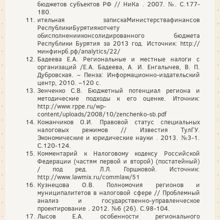
бюджетов субъектов РФ // НиКа . 2007. №. С.177-
180.
ительная запискаМинистерствафинансов
РеспубликиБурятиякотчету
обисполненииконсолидированного бюджета
Республики Бурятия за 2013 год. Источник: http://
минфинрб.рф/analytics/22/
Бадеева Е.А. Региональные и местные налоги с
организаций /Е.А. Бадеева, А. И. Енгалычев, В. П.
Дубровская. – Пенза: Информационно-издательский
центр, 2010. –120 с.
Зенченко С.В. Бюджетный потенциал региона и
методические подходы к его оценке. Иточник:
http://www.rppe.ru/wp-
content/uploads/2008/10/zenchenko-sb.pdf
Кожанчиков О.И. Правовой статус специальных
налоговых режимов // Известия ТулГУ.
Экономические и юридические науки . 2013. №3-1.
С.120-124.
Комментарий к Налоговому кодексу Российской
Федерации (частям первой и второй) (постатейный)
/ под ред. Л.Л. Горшковой. Источник:
http://www.lawmix.ru/commlaw/51
Кузнецова О.В. Полномочия регионов и
муниципалитетов в налоговой сфере // Проблемный
анализ и государственно-управленческое
проектирование . 2012. №6 (26). С.98-104.
Лысов Е.А. особенности регионального