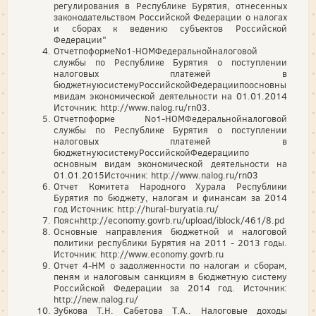
регулирования в Республике Бурятия, отнесенных
законодательством Российской Федерации о налогах
и сборах к ведению субъектов Российской
Федерации"
ОтчетпоформеNo1-НОМФедеральнойналоговой
службы по Республике Бурятия о поступлении
налоговых платежей в
бюджетнуюсистемуРоссийскойФедерациипоосновны
мвидам экономической деятельности на 01.01.2014
Источник: http://www.nalog.ru/rn03.
Отчетпоформе No1-НОМФедеральнойналоговой
службы по Республике Бурятия о поступлении
налоговых платежей в
бюджетнуюсистемуРоссийскойФедерациипо
основным видам экономической деятельности на
01.01.2015Источник: http://www.nalog.ru/rn03
Отчет Комитета Народного Хурала Республики
Бурятия по бюджету, налогам и финансам за 2014
год Источник: http://hural-buryatia.ru/
Пояснhttp://economy.govrb.ru/upload/iblock/461/8.pd
Основные направления бюджетной и налоговой
политики республики Бурятия на 2011 - 2013 годы.
Источник: http://www.economy.govrb.ru
Отчет 4-НМ о задолженности по налогам и сборам,
пеням и налоговым санкциям в бюджетную систему
Российской Федерации за 2014 год. Источник:
http://new.nalog.ru/
Зубкова Т.Н. Сабетова Т.А.. Налоговые доходы