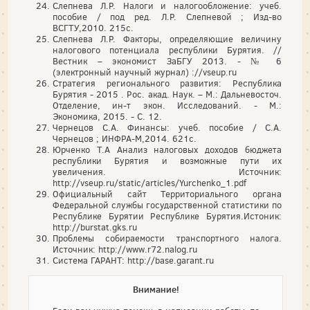
Слепнева Л.Р. Налоги и налогообложение: учеб.
пособие / под ред. Л.Р. Слепневой ; Изд-во
ВСГТУ,2010. 215с.
Слепнева Л.Р. Факторы, определяющие величину
налогового потенциала республики Бурятия. //
Вестник – экономист ЗаБГУ 2013. - № 6
(электронный научный журнал) ://vseup.ru
Стратегия регионального развития: Республика
Бурятия - 2015 . Рос. акад. Наук. – М.: Дальневосточ.
Отделение, ин-т экон. Исследований. - М.:
Экономика, 2015. - С. 12.
Чернецов С.А. Финансы: учеб. пособие / С.А.
Чернецов ; ИНФРА-М,2014. 621с.
Юрченко Т.А Анализ налоговых доходов бюджета
республики Бурятия и возможные пути их
увеличения. Источник:
http://vseup.ru/static/articles/Yurchenko_1.pdf
Официальный сайт Территориального органа
Федеральной службы государственной статистики по
Республике Бурятии Республике Бурятия.Истоник:
http://burstat.gks.ru
Проблемы собираемости транспортного налога.
Источник: http://www.r72.nalog.ru
Система ГАРАНТ: http://base.garant.ru
Внимание!