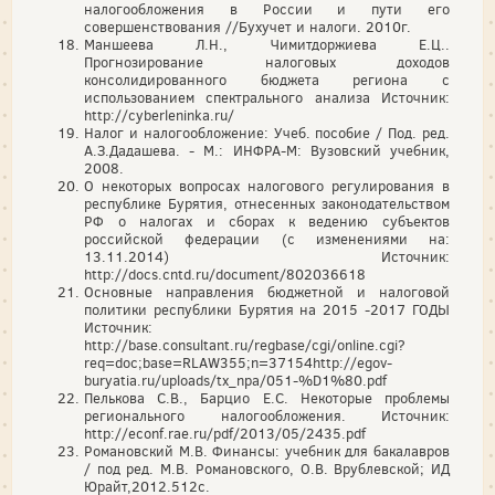
налогообложения в России и пути его
совершенствования //Бухучет и налоги. 2010г.
Маншеева Л.Н., Чимитдоржиева Е.Ц..
Прогнозирование налоговых доходов
консолидированного бюджета региона с
использованием спектрального анализа Источник:
http://cyberleninka.ru/
Налог и налогообложение: Учеб. пособие / Под. ред.
А.З.Дадашева. - М.: ИНФРА-М: Вузовский учебник,
2008.
О некоторых вопросах налогового регулирования в
республике Бурятия, отнесенных законодательством
РФ о налогах и сборах к ведению субъектов
российской федерации (с изменениями на:
13.11.2014) Источник:
http://docs.cntd.ru/document/802036618
Основные направления бюджетной и налоговой
политики республики Бурятия на 2015 -2017 ГОДЫ
Источник:
http://base.consultant.ru/regbase/cgi/online.cgi?
req=doc;base=RLAW355;n=37154http://egov-
buryatia.ru/uploads/tx_npa/051-%D1%80.pdf
Пелькова С.В., Барцио Е.С. Некоторые проблемы
регионального налогообложения. Источник:
http://econf.rae.ru/pdf/2013/05/2435.pdf
Романовский М.В. Финансы: учебник для бакалавров
/ под ред. М.В. Романовского, О.В. Врублевской; ИД
Юрайт,2012.512с.