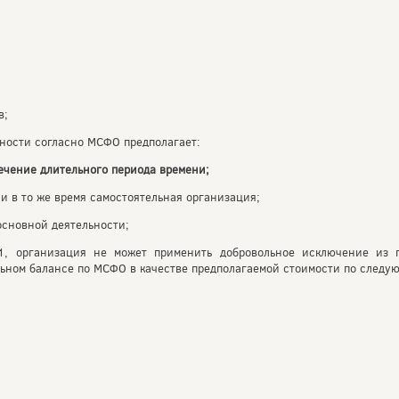
в;
ности согласно МСФО предполагает:
течение длительного периода времени;
 и в то же время самостоятельная организация;
основной деятельности;
1, организация не может применить добровольное исключение из п
льном балансе по МСФО в качестве предполагаемой стоимости по следу