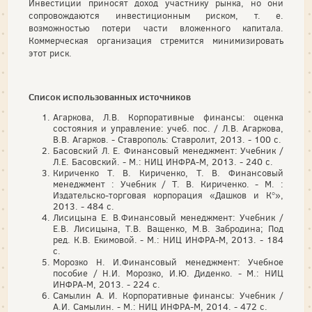
Инвестиции приносят доход участнику рынка, но они
сопровождаются инвестиционным риском, т. е.
возможностью потери части вложенного капитала.
Коммерческая организация стремится минимизировать
этот риск.
Список использованных источников
Агаркова, Л.В. Корпоративные финансы: оценка
состояния и управление: учеб. пос. / Л.В. Агаркова,
В.В. Агарков. - Ставрополь: Ставролит, 2013. - 100 с.
Басовский Л. Е. Финансовый менеджмент: Учебник /
Л.Е. Басовский. - М.: НИЦ ИНФРА-М, 2013. - 240 с.
Кириченко Т. В. Кириченко, Т. В. Финансовый
менеджмент : Учебник / Т. В. Кириченко. - М. :
Издательско-торговая корпорация «Дашков и К°»,
2013. - 484 с.
Лисицына Е. В.Финансовый менеджмент: Учебник /
Е.В. Лисицына, Т.В. Ващенко, М.В. Забродина; Под
ред. К.В. Екимовой. - М.: НИЦ ИНФРА-М, 2013. - 184
с.
Морозко Н. И.Финансовый менеджмент: Учебное
пособие / Н.И. Морозко, И.Ю. Диденко. - М.: НИЦ
ИНФРА-М, 2013. - 224 с.
Самылин А. И. Корпоративные финансы: Учебник /
А.И. Самылин. - М.: НИЦ ИНФРА-М, 2014. - 472 с.