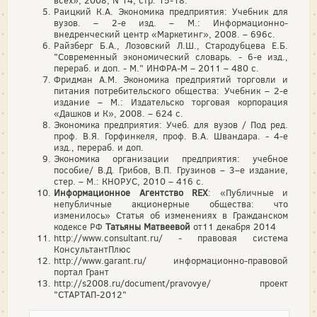
всех», 2008, N 14, стр. 15-18.
Раицкий К.А. Экономика предприятия: Учебник для
вузов. – 2-е изд. – М.: Информационно-
внедренческий центр «Маркетинг», 2008. – 696с.
Райзберг Б.А., Лозовский Л.Ш., Стародубцева Е.Б.
"Современный экономический словарь. - 6-е изд.,
перераб. и доп. - М." ИНФРА-М – 2011 – 480 с.
Фридман А.М. Экономика предприятий торговли и
питания потребительского общества: Учебник – 2-е
издание – М.: Издательско торговая корпорация
«Дашков и К», 2008. – 624 с.
Экономика предприятия: Учеб. для вузов / Под ред.
проф. В.Я. Горфинкеля, проф. В.А. Швандара. - 4-е
изд., перераб. и доп.
Экономика организации предприятия: учебное
пособие/ В.Д. Грибов, В.П. Грузинов – 3–е издание,
стер. – М.: КНОРУС, 2010 – 416 с.
Информационное Агентство REX
: «Публичные и
непубличные акционерные общества: что
изменилось» Статья об изменениях в Гражданском
кодексе РФ
Татьяны Матвеевой
от11 декабря 2014
http://www.consultant.ru/ - правовая система
КонсультантПлюс
http://www.garant.ru/ информационно-правовой
портал Грант
http://s2008.ru/document/pravovye/ проект
"СТАРТАП-2012"